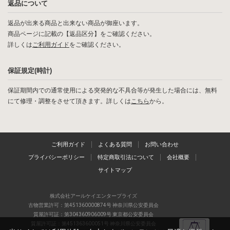
返品について
返品が出来る商品と出来ない商品が御座います。
商品ページに記載の【返品区分】をご確認ください。
詳しくは
ご利用ガイド
をご確認ください。
保証規定(時計)
保証期間内での通常使用による突発的な不具合等が発生した場合には、無料
にて修理・調整をさせて頂きます。詳しくは
こちら
から。
ご利用ガイド
よくある質問
お問い合わせ
プライバシーポリシー
特定商取引法について
会社概要
サイトマップ
株式会社アールケイエンタープライズ
古物営業許可：第451360000874号 神奈川県公安委員会
質屋許可証：第304360906009号 東京都公安委員会
質屋許可証：第451363600051号 神奈川県公安委員会