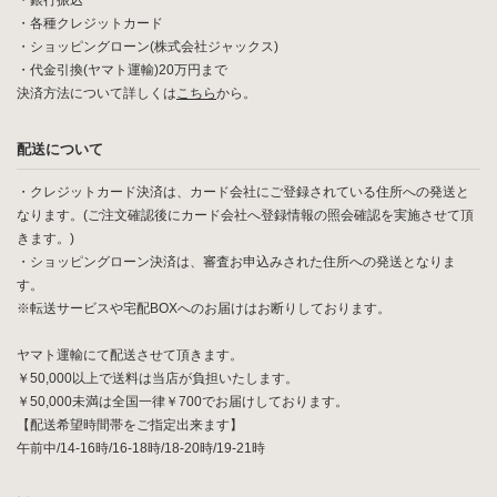
・銀行振込
・各種クレジットカード
・ショッピングローン(株式会社ジャックス)
・代金引換(ヤマト運輸)20万円まで
決済方法について詳しくは
こちら
から。
配送について
・クレジットカード決済は、カード会社にご登録されている住所への発送と
なります。(ご注文確認後にカード会社へ登録情報の照会確認を実施させて頂
きます。)
・ショッピングローン決済は、審査お申込みされた住所への発送となりま
す。
※転送サービスや宅配BOXへのお届けはお断りしております。
ヤマト運輸にて配送させて頂きます。
￥50,000以上で送料は当店が負担いたします。
￥50,000未満は全国一律￥700でお届けしております。
【配送希望時間帯をご指定出来ます】
午前中/14-16時/16-18時/18-20時/19-21時