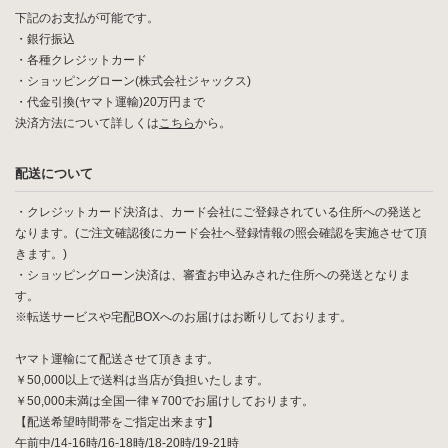
下記のお支払が可能です。
・銀行振込
・各種クレジットカード
・ショッピングローン(株式会社ジャックス)
・代金引換(ヤマト運輸)20万円まで
決済方法について詳しくは
こちら
から。
配送について
・クレジットカード決済は、カード会社にご登録されている住所への発送と
なります。(ご注文確認後にカード会社へ登録情報の照会確認を実施させて頂
きます。)
・ショッピングローン決済は、審査お申込みされた住所への発送となりま
す。
※転送サービスや宅配BOXへのお届けはお断りしております。
ヤマト運輸にて配送させて頂きます。
￥50,000以上で送料は当店が負担いたします。
￥50,000未満は全国一律￥700でお届けしております。
【配送希望時間帯をご指定出来ます】
午前中/14-16時/16-18時/18-20時/19-21時