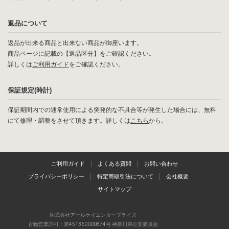
返品について
返品が出来る商品と出来ない商品が御座います。
商品ページに記載の【返品区分】をご確認ください。
詳しくは
ご利用ガイド
をご確認ください。
保証規定(時計)
保証期間内での通常使用による突発的な不具合等が発生した場合には、無料
にて修理・調整をさせて頂きます。詳しくは
こちら
から。
ご利用ガイド
よくある質問
お問い合わせ
プライバシーポリシー
特定商取引法について
会社概要
サイトマップ
株式会社アールケイエンタープライズ
古物営業許可：第451360000874号 神奈川県公安委員会