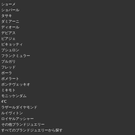
ショーメ
ショパール
タサキ
ダミアーニ
ディオール
デビアス
ピアジェ
ピキョッティ
ブシュロン
フランクミュラー
ブルガリ
フレッド
ポーラ
ポメラート
ポンテヴェッキオ
ミキモト
モニッケンダム
4℃
ラザールダイヤモンド
ルイヴィトン
ロイヤルアッシャー
その他ブランドジュエリー
すべてのブランドジュエリーから探す