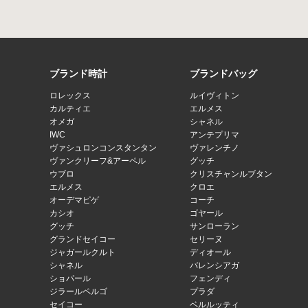
ブランド時計
ブランドバッグ
ロレックス
ルイヴィトン
カルティエ
エルメス
オメガ
シャネル
IWC
アンテプリマ
ヴァシュロンコンスタンタン
ヴァレンチノ
ヴァンクリーフ&アーペル
グッチ
ウブロ
クリスチャンルブタン
エルメス
クロエ
オーデマピゲ
コーチ
カシオ
ゴヤール
グッチ
サンローラン
グランドセイコー
セリーヌ
ジャガールクルト
ディオール
シャネル
バレンシアガ
ショパール
フェンディ
ジラールペルゴ
プラダ
セイコー
ベルルッティ