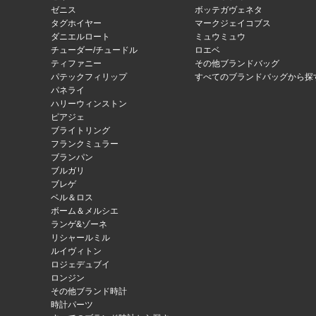
ゼニス
ボッテガヴェネタ
タグホイヤー
マークジェイコブス
ダニエルロート
ミュウミュウ
チューダー/チュードル
ロエベ
ティファニー
その他ブランドバッグ
パテックフィリップ
すべてのブランドバッグから探
パネライ
ハリーウィンストン
ピアジェ
ブライトリング
フランクミュラー
ブランパン
ブルガリ
ブレゲ
ベル＆ロス
ボーム＆メルシエ
ランゲ&ゾーネ
リシャールミル
ルイヴィトン
ロジェデュブイ
ロンジン
その他ブランド時計
時計パーツ