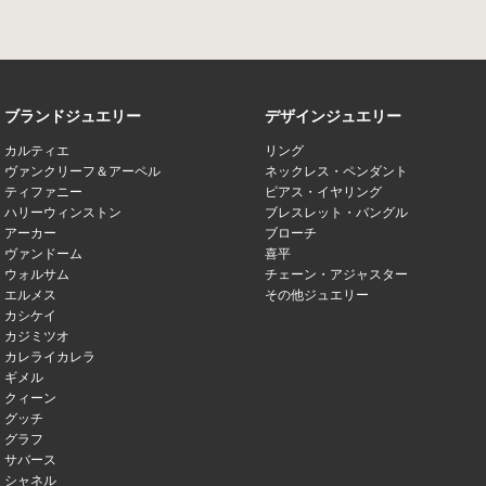
ブランドジュエリー
デザインジュエリー
カルティエ
リング
ヴァンクリーフ＆アーペル
ネックレス・ペンダント
ティファニー
ピアス・イヤリング
ハリーウィンストン
ブレスレット・バングル
アーカー
ブローチ
ヴァンドーム
喜平
ウォルサム
チェーン・アジャスター
エルメス
その他ジュエリー
カシケイ
カジミツオ
カレライカレラ
ギメル
クィーン
グッチ
グラフ
サバース
シャネル