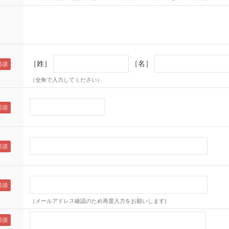
［姓］
［名］
（全角で入力してください）
（メールアドレス確認のため再度入力をお願いします)