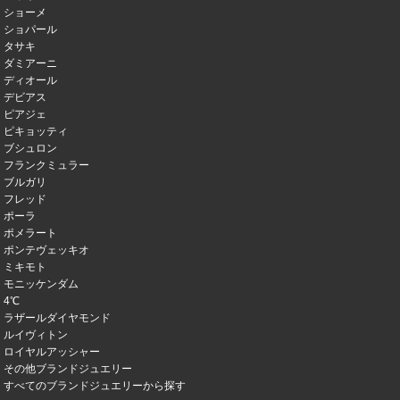
ショーメ
ショパール
タサキ
ダミアーニ
ディオール
デビアス
ピアジェ
ピキョッティ
ブシュロン
フランクミュラー
ブルガリ
フレッド
ポーラ
ポメラート
ポンテヴェッキオ
ミキモト
モニッケンダム
4℃
ラザールダイヤモンド
ルイヴィトン
ロイヤルアッシャー
その他ブランドジュエリー
すべてのブランドジュエリーから探す