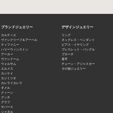
ブランドジュエリー
デザインジュエリー
カルティエ
リング
ヴァンクリーフ＆アーペル
ネックレス・ペンダント
ティファニー
ピアス・イヤリング
ハリーウィンストン
ブレスレット・バングル
アーカー
ブローチ
ヴァンドーム
喜平
ウォルサム
チェーン・アジャスター
エルメス
その他ジュエリー
カシケイ
カジミツオ
カレライカレラ
ギメル
クィーン
グッチ
グラフ
サバース
シャネル