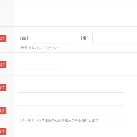
［姓］
［名］
（全角で入力してください）
（メールアドレス確認のため再度入力をお願いします)