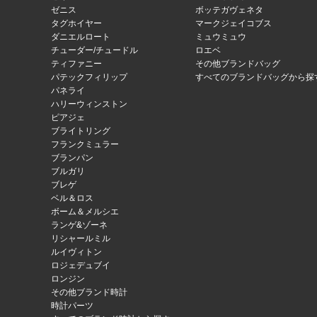
ゼニス
ボッテガヴェネタ
タグホイヤー
マークジェイコブス
ダニエルロート
ミュウミュウ
チューダー/チュードル
ロエベ
ティファニー
その他ブランドバッグ
パテックフィリップ
すべてのブランドバッグから探
パネライ
ハリーウィンストン
ピアジェ
ブライトリング
フランクミュラー
ブランパン
ブルガリ
ブレゲ
ベル＆ロス
ボーム＆メルシエ
ランゲ&ゾーネ
リシャールミル
ルイヴィトン
ロジェデュブイ
ロンジン
その他ブランド時計
時計パーツ