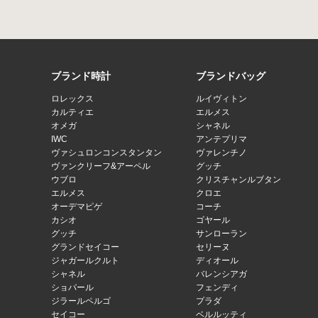
ブランド時計
ブランドバッグ
ロレックス
ルイヴィトン
カルティエ
エルメス
オメガ
シャネル
IWC
アンテプリマ
ヴァシュロンコンスタンタン
ヴァレンチノ
ヴァンクリーフ&アーペル
グッチ
ウブロ
クリスチャンルブタン
エルメス
クロエ
オーデマピゲ
コーチ
カシオ
ゴヤール
グッチ
サンローラン
グランドセイコー
セリーヌ
ジャガールクルト
ディオール
シャネル
バレンシアガ
ショパール
フェンディ
ジラールペルゴ
プラダ
セイコー
ベルルッティ