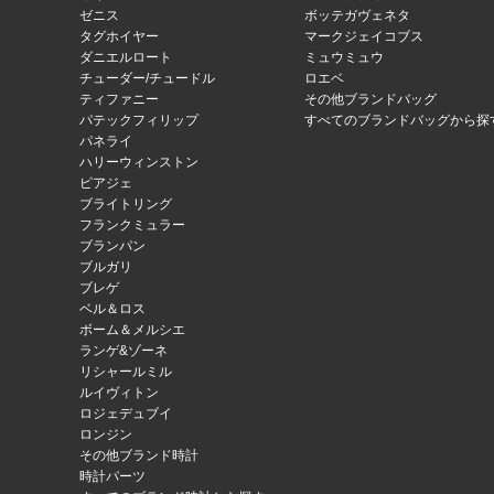
ゼニス
ボッテガヴェネタ
タグホイヤー
マークジェイコブス
ダニエルロート
ミュウミュウ
チューダー/チュードル
ロエベ
ティファニー
その他ブランドバッグ
パテックフィリップ
すべてのブランドバッグから探
パネライ
ハリーウィンストン
ピアジェ
ブライトリング
フランクミュラー
ブランパン
ブルガリ
ブレゲ
ベル＆ロス
ボーム＆メルシエ
ランゲ&ゾーネ
リシャールミル
ルイヴィトン
ロジェデュブイ
ロンジン
その他ブランド時計
時計パーツ