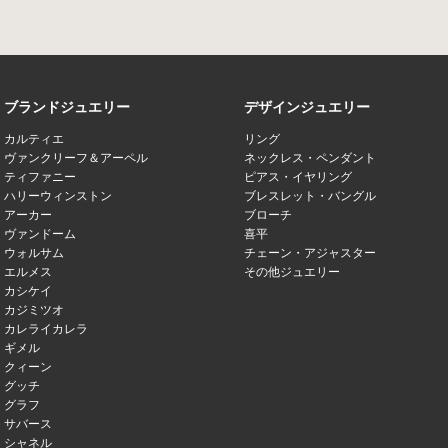
ブランドジュエリー
デザインジュエリー
カルティエ
リング
ヴァンクリーフ＆アーペル
ネックレス・ペンダント
ティファニー
ピアス・イヤリング
ハリーウィンストン
ブレスレット・バングル
アーカー
ブローチ
ヴァンドーム
喜平
ウォルサム
チェーン・アジャスター
エルメス
その他ジュエリー
カシケイ
カジミツオ
カレライカレラ
ギメル
クィーン
グッチ
グラフ
サバース
シャネル