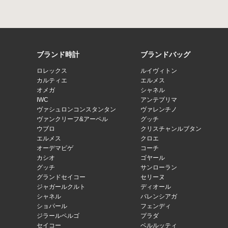
ブランド時計
ブランドバッグ
ロレックス
ルイヴィトン
カルティエ
エルメス
オメガ
シャネル
IWC
アンテプリマ
ヴァシュロンコンスタンタン
ヴァレンチノ
ヴァンクリーフ&アーペル
グッチ
ウブロ
クリスチャンルブタン
エルメス
クロエ
オーデマピゲ
コーチ
カシオ
ゴヤール
グッチ
サンローラン
グランドセイコー
セリーヌ
ジャガールクルト
ディオール
シャネル
バレンシアガ
ショパール
フェンディ
ジラールペルゴ
プラダ
セイコー
ベルルッティ