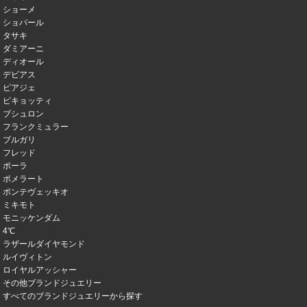
ショーメ
ショパール
タサキ
ダミアーニ
ディオール
デビアス
ピアジェ
ピキョッティ
ブシュロン
フランクミュラー
ブルガリ
フレッド
ポーラ
ポメラート
ポンテヴェッキオ
ミキモト
モニッケンダム
4℃
ラザールダイヤモンド
ルイヴィトン
ロイヤルアッシャー
その他ブランドジュエリー
すべてのブランドジュエリーから探す