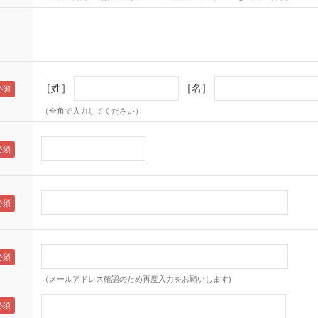
［姓］
［名］
（全角で入力してください）
（メールアドレス確認のため再度入力をお願いします)