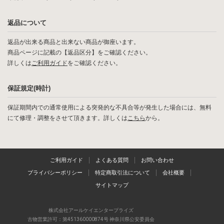
返品について
返品が出来る商品と出来ない商品が御座います。
商品ページに記載の【返品区分】をご確認ください。
詳しくは
ご利用ガイド
をご確認ください。
保証規定(時計)
保証期間内での通常使用による突発的な不具合等が発生した場合には、無料
にて修理・調整をさせて頂きます。詳しくは
こちら
から。
ご利用ガイド
よくある質問
お問い合わせ
プライバシーポリシー
特定商取引法について
会社概要
サイトマップ
株式会社アールケイエンタープライズ
古物営業許可：第451360000874号 神奈川県公安委員会