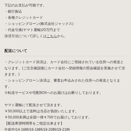
下記のお支払が可能です。
・銀行振込
・各種クレジットカード
・ショッピングローン(株式会社ジャックス)
・代金引換(ヤマト運輸)20万円まで
決済方法について詳しくは
こちら
から。
配送について
・クレジットカード決済は、カード会社にご登録されている住所への発送と
なります。(ご注文確認後にカード会社へ登録情報の照会確認を実施させて頂
きます。)
・ショッピングローン決済は、審査お申込みされた住所への発送となりま
す。
※転送サービスや宅配BOXへのお届けはお断りしております。
ヤマト運輸にて配送させて頂きます。
￥50,000以上で送料は当店が負担いたします。
￥50,000未満は全国一律￥700でお届けしております。
【配送希望時間帯をご指定出来ます】
午前中/14-16時/16-18時/18-20時/19-21時