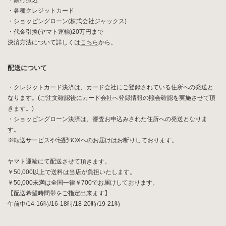
・銀行振込
・各種クレジットカード
・ショッピングローン(株式会社ジャックス)
・代金引換(ヤマト運輸)20万円まで
決済方法について詳しくは
こちら
から。
配送について
・クレジットカード決済は、カード会社にご登録されている住所への発送と
なります。(ご注文確認後にカード会社へ登録情報の照会確認を実施させて頂
きます。)
・ショッピングローン決済は、審査お申込みされた住所への発送となりま
す。
※転送サービスや宅配BOXへのお届けはお断りしております。
ヤマト運輸にて配送させて頂きます。
￥50,000以上で送料は当店が負担いたします。
￥50,000未満は全国一律￥700でお届けしております。
【配送希望時間帯をご指定出来ます】
午前中/14-16時/16-18時/18-20時/19-21時