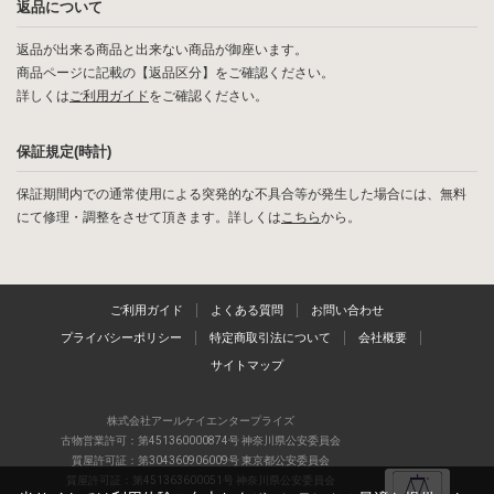
返品について
返品が出来る商品と出来ない商品が御座います。
商品ページに記載の【返品区分】をご確認ください。
詳しくは
ご利用ガイド
をご確認ください。
保証規定(時計)
保証期間内での通常使用による突発的な不具合等が発生した場合には、無料
にて修理・調整をさせて頂きます。詳しくは
こちら
から。
ご利用ガイド
よくある質問
お問い合わせ
プライバシーポリシー
特定商取引法について
会社概要
サイトマップ
株式会社アールケイエンタープライズ
古物営業許可：第451360000874号 神奈川県公安委員会
質屋許可証：第304360906009号 東京都公安委員会
質屋許可証：第451363600051号 神奈川県公安委員会