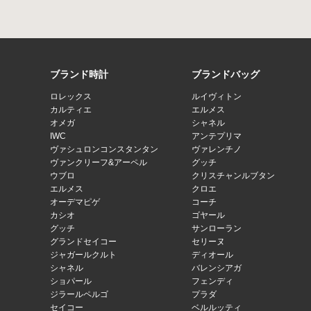
ブランド時計
ブランドバッグ
ロレックス
ルイヴィトン
カルティエ
エルメス
オメガ
シャネル
IWC
アンテプリマ
ヴァシュロンコンスタンタン
ヴァレンチノ
ヴァンクリーフ&アーペル
グッチ
ウブロ
クリスチャンルブタン
エルメス
クロエ
オーデマピゲ
コーチ
カシオ
ゴヤール
グッチ
サンローラン
グランドセイコー
セリーヌ
ジャガールクルト
ディオール
シャネル
バレンシアガ
ショパール
フェンディ
ジラールペルゴ
プラダ
セイコー
ベルルッティ