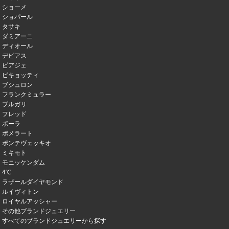
ショーメ
ショパール
タサキ
ダミアーニ
ディオール
デビアス
ピアジェ
ピキョッティ
ブシュロン
フランクミュラー
ブルガリ
フレッド
ポーラ
ポメラート
ポンテヴェッキオ
ミキモト
モニッケンダム
4℃
ラザールダイヤモンド
ルイヴィトン
ロイヤルアッシャー
その他ブランドジュエリー
すべてのブランドジュエリーから探す