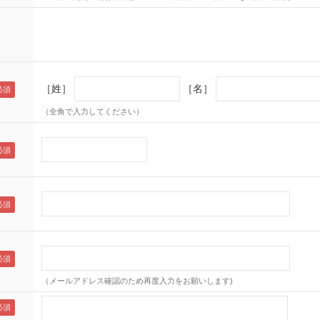
［姓］
［名］
（全角で入力してください）
（メールアドレス確認のため再度入力をお願いします)