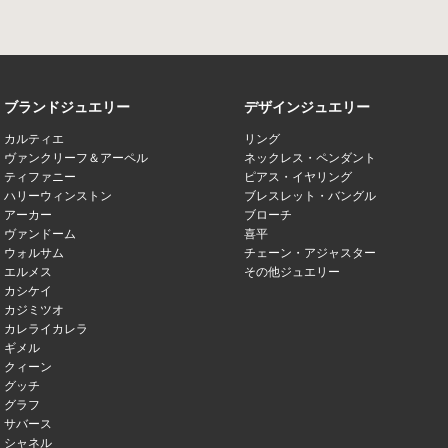
ブランドジュエリー
デザインジュエリー
カルティエ
リング
ヴァンクリーフ＆アーペル
ネックレス・ペンダント
ティファニー
ピアス・イヤリング
ハリーウィンストン
ブレスレット・バングル
アーカー
ブローチ
ヴァンドーム
喜平
ウォルサム
チェーン・アジャスター
エルメス
その他ジュエリー
カシケイ
カジミツオ
カレライカレラ
ギメル
クィーン
グッチ
グラフ
サバース
シャネル