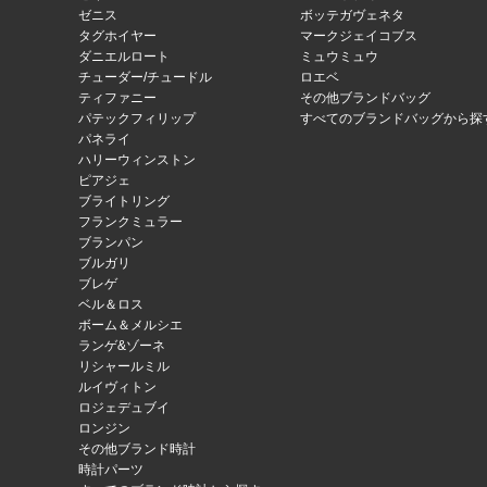
ゼニス
ボッテガヴェネタ
タグホイヤー
マークジェイコブス
ダニエルロート
ミュウミュウ
チューダー/チュードル
ロエベ
ティファニー
その他ブランドバッグ
パテックフィリップ
すべてのブランドバッグから探
パネライ
ハリーウィンストン
ピアジェ
ブライトリング
フランクミュラー
ブランパン
ブルガリ
ブレゲ
ベル＆ロス
ボーム＆メルシエ
ランゲ&ゾーネ
リシャールミル
ルイヴィトン
ロジェデュブイ
ロンジン
その他ブランド時計
時計パーツ