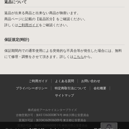
返品について
返品が出来る商品と出来ない商品が御座います。
商品ページに記載の【返品区分】をご確認ください。
詳しくは
ご利用ガイド
をご確認ください。
保証規定(時計)
保証期間内での通常使用による突発的な不具合等が発生した場合には、無料
にて修理・調整をさせて頂きます。詳しくは
こちら
から。
ご利用ガイド
よくある質問
お問い合わせ
プライバシーポリシー
特定商取引法について
会社概要
サイトマップ
株式会社アールケイエンタープライズ
古物営業許可：第451360000874号 神奈川県公安委員会
質屋許可証：第304360906009号 東京都公安委員会
質屋許可証：第451363600051号 神奈川県公安委員会