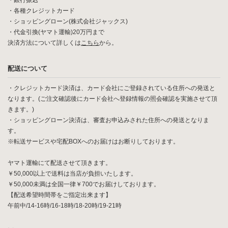
・銀行振込
・各種クレジットカード
・ショッピングローン(株式会社ジャックス)
・代金引換(ヤマト運輸)20万円まで
決済方法について詳しくは
こちら
から。
配送について
・クレジットカード決済は、カード会社にご登録されている住所への発送と
なります。(ご注文確認後にカード会社へ登録情報の照会確認を実施させて頂
きます。)
・ショッピングローン決済は、審査お申込みされた住所への発送となりま
す。
※転送サービスや宅配BOXへのお届けはお断りしております。
ヤマト運輸にて配送させて頂きます。
￥50,000以上で送料は当店が負担いたします。
￥50,000未満は全国一律￥700でお届けしております。
【配送希望時間帯をご指定出来ます】
午前中/14-16時/16-18時/18-20時/19-21時