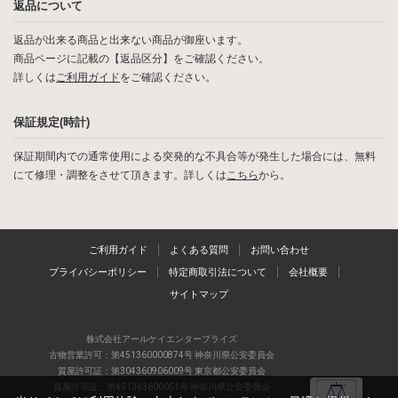
返品について
返品が出来る商品と出来ない商品が御座います。
商品ページに記載の【返品区分】をご確認ください。
詳しくは
ご利用ガイド
をご確認ください。
保証規定(時計)
保証期間内での通常使用による突発的な不具合等が発生した場合には、無料
にて修理・調整をさせて頂きます。詳しくは
こちら
から。
ご利用ガイド
よくある質問
お問い合わせ
プライバシーポリシー
特定商取引法について
会社概要
サイトマップ
株式会社アールケイエンタープライズ
古物営業許可：第451360000874号 神奈川県公安委員会
質屋許可証：第304360906009号 東京都公安委員会
質屋許可証：第451363600051号 神奈川県公安委員会