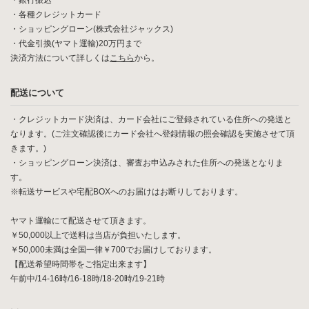
・銀行振込
・各種クレジットカード
・ショッピングローン(株式会社ジャックス)
・代金引換(ヤマト運輸)20万円まで
決済方法について詳しくは
こちら
から。
配送について
・クレジットカード決済は、カード会社にご登録されている住所への発送と
なります。(ご注文確認後にカード会社へ登録情報の照会確認を実施させて頂
きます。)
・ショッピングローン決済は、審査お申込みされた住所への発送となりま
す。
※転送サービスや宅配BOXへのお届けはお断りしております。
ヤマト運輸にて配送させて頂きます。
￥50,000以上で送料は当店が負担いたします。
￥50,000未満は全国一律￥700でお届けしております。
【配送希望時間帯をご指定出来ます】
午前中/14-16時/16-18時/18-20時/19-21時