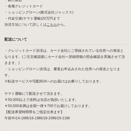
・銀行振込
・各種クレジットカード
・ショッピングローン(株式会社ジャックス)
・代金引換(ヤマト運輸)20万円まで
決済方法について詳しくは
こちら
から。
配送について
・クレジットカード決済は、カード会社にご登録されている住所への発送と
なります。(ご注文確認後にカード会社へ登録情報の照会確認を実施させて頂
きます。)
・ショッピングローン決済は、審査お申込みされた住所への発送となりま
す。
※転送サービスや宅配BOXへのお届けはお断りしております。
ヤマト運輸にて配送させて頂きます。
￥50,000以上で送料は当店が負担いたします。
￥50,000未満は全国一律￥700でお届けしております。
【配送希望時間帯をご指定出来ます】
午前中/14-16時/16-18時/18-20時/19-21時