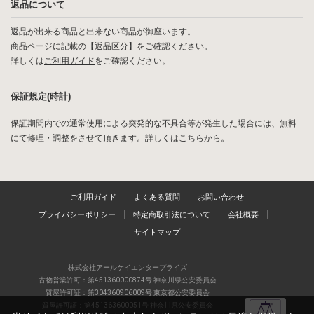
返品について
返品が出来る商品と出来ない商品が御座います。
商品ページに記載の【返品区分】をご確認ください。
詳しくは
ご利用ガイド
をご確認ください。
保証規定(時計)
保証期間内での通常使用による突発的な不具合等が発生した場合には、無料
にて修理・調整をさせて頂きます。詳しくは
こちら
から。
ご利用ガイド
よくある質問
お問い合わせ
プライバシーポリシー
特定商取引法について
会社概要
サイトマップ
株式会社アールケイエンタープライズ
古物営業許可：第451360000874号 神奈川県公安委員会
質屋許可証：第304360906009号 東京都公安委員会
質屋許可証：第451363600051号 神奈川県公安委員会