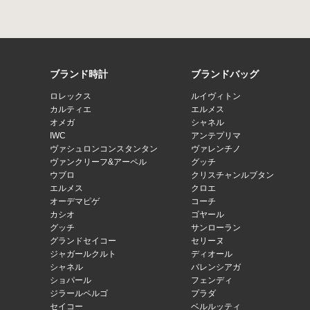
ブランド時計
ブランドバッグ
ロレックス
ルイヴィトン
カルティエ
エルメス
オメガ
シャネル
IWC
アンテプリマ
ヴァシュロンコンスタンタン
ヴァレンチノ
ヴァンクリーフ&アーペル
グッチ
ウブロ
クリスチャンルブタン
エルメス
クロエ
オーデマピゲ
コーチ
カシオ
ゴヤール
グッチ
サンローラン
グランドセイコー
セリーヌ
ジャガールクルト
ディオール
シャネル
バレンシアガ
ショパール
フェンディ
ジラールペルゴ
プラダ
セイコー
ベルルッティ