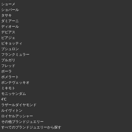
ショーメ
ショパール
タサキ
ダミアーニ
ディオール
デビアス
ピアジェ
ピキョッティ
ブシュロン
フランクミュラー
ブルガリ
フレッド
ポーラ
ポメラート
ポンテヴェッキオ
ミキモト
モニッケンダム
4℃
ラザールダイヤモンド
ルイヴィトン
ロイヤルアッシャー
その他ブランドジュエリー
すべてのブランドジュエリーから探す