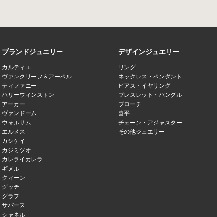
ブランドジュエリー
デザインジュエリー
カルティエ
リング
ヴァンクリーフ＆アーペル
ネックレス・ペンダント
ティファニー
ピアス・イヤリング
ハリーウィンストン
ブレスレット・バングル
アーカー
ブローチ
ヴァンドーム
喜平
ウォルサム
チェーン・アジャスター
エルメス
その他ジュエリー
カシケイ
カジミツオ
カレライカレラ
ギメル
クィーン
グッチ
グラフ
サバース
シャネル