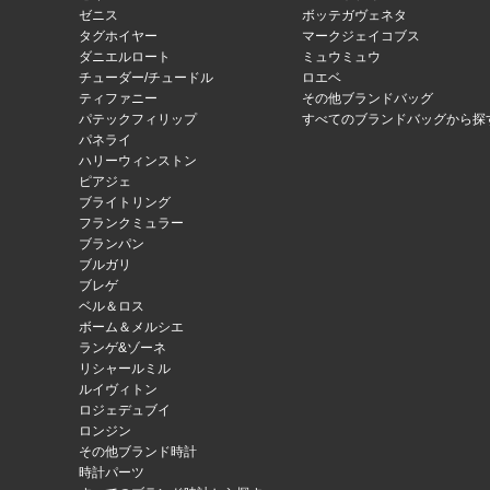
ゼニス
ボッテガヴェネタ
タグホイヤー
マークジェイコブス
ダニエルロート
ミュウミュウ
チューダー/チュードル
ロエベ
ティファニー
その他ブランドバッグ
パテックフィリップ
すべてのブランドバッグから探
パネライ
ハリーウィンストン
ピアジェ
ブライトリング
フランクミュラー
ブランパン
ブルガリ
ブレゲ
ベル＆ロス
ボーム＆メルシエ
ランゲ&ゾーネ
リシャールミル
ルイヴィトン
ロジェデュブイ
ロンジン
その他ブランド時計
時計パーツ