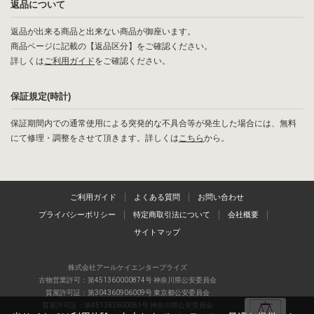
返品について
返品が出来る商品と出来ない商品が御座います。
商品ページに記載の【返品区分】をご確認ください。
詳しくは
ご利用ガイド
をご確認ください。
保証規定(時計)
保証期間内での通常使用による突発的な不具合等が発生した場合には、無料
にて修理・調整をさせて頂きます。詳しくは
こちら
から。
ご利用ガイド
よくある質問
お問い合わせ
プライバシーポリシー
特定商取引法について
会社概要
サイトマップ
株式会社アールケイエンタープライズ
古物営業許可：第451360000874号 神奈川県公安委員会
質屋許可証：第304360906009号 東京都公安委員会
質屋許可証：第451363600051号 神奈川県公安委員会