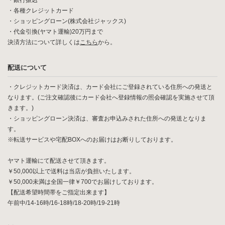
・銀行振込
・各種クレジットカード
・ショッピングローン(株式会社ジャックス)
・代金引換(ヤマト運輸)20万円まで
決済方法について詳しくは
こちら
から。
配送について
・クレジットカード決済は、カード会社にご登録されている住所への発送と
なります。(ご注文確認後にカード会社へ登録情報の照会確認を実施させて頂
きます。)
・ショッピングローン決済は、審査お申込みされた住所への発送となりま
す。
※転送サービスや宅配BOXへのお届けはお断りしております。
ヤマト運輸にて配送させて頂きます。
￥50,000以上で送料は当店が負担いたします。
￥50,000未満は全国一律￥700でお届けしております。
【配送希望時間帯をご指定出来ます】
午前中/14-16時/16-18時/18-20時/19-21時