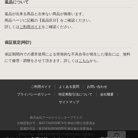
返品について
返品が出来る商品と出来ない商品が御座います。
商品ページに記載の【返品区分】をご確認ください。
詳しくは
ご利用ガイド
をご確認ください。
保証規定(時計)
保証期間内での通常使用による突発的な不具合等が発生した場合には、無料
にて修理・調整をさせて頂きます。詳しくは
こちら
から。
ご利用ガイド
よくある質問
お問い合わせ
プライバシーポリシー
特定商取引法について
会社概要
サイトマップ
株式会社アールケイエンタープライズ
古物営業許可：第451360000874号 神奈川県公安委員会
質屋許可証：第304360906009号 東京都公安委員会
質屋許可証：第451363600051号 神奈川県公安委員会