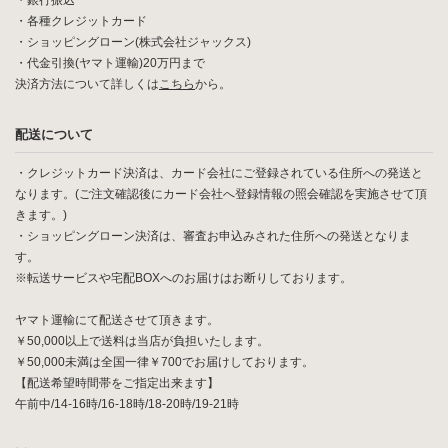
・銀行振込
・各種クレジットカード
・ショッピングローン(株式会社ジャックス)
・代金引換(ヤマト運輸)20万円まで
決済方法について詳しくは
こちら
から。
配送について
・クレジットカード決済は、カード会社にご登録されている住所への発送と
なります。(ご注文確認後にカード会社へ登録情報の照会確認を実施させて頂
きます。)
・ショッピングローン決済は、審査お申込みされた住所への発送となりま
す。
※転送サービスや宅配BOXへのお届けはお断りしております。
ヤマト運輸にて配送させて頂きます。
￥50,000以上で送料は当店が負担いたします。
￥50,000未満は全国一律￥700でお届けしております。
【配送希望時間帯をご指定出来ます】
午前中/14-16時/16-18時/18-20時/19-21時