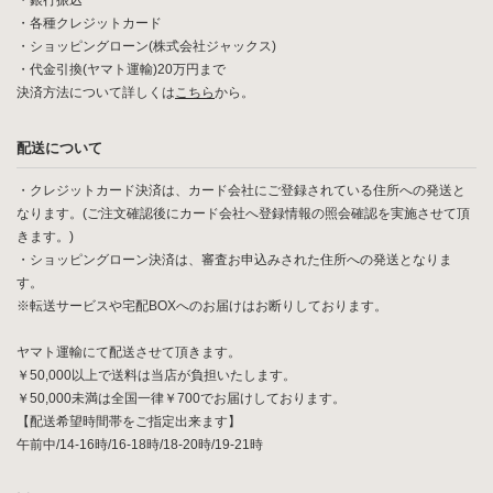
・銀行振込
・各種クレジットカード
・ショッピングローン(株式会社ジャックス)
・代金引換(ヤマト運輸)20万円まで
決済方法について詳しくは
こちら
から。
配送について
・クレジットカード決済は、カード会社にご登録されている住所への発送と
なります。(ご注文確認後にカード会社へ登録情報の照会確認を実施させて頂
きます。)
・ショッピングローン決済は、審査お申込みされた住所への発送となりま
す。
※転送サービスや宅配BOXへのお届けはお断りしております。
ヤマト運輸にて配送させて頂きます。
￥50,000以上で送料は当店が負担いたします。
￥50,000未満は全国一律￥700でお届けしております。
【配送希望時間帯をご指定出来ます】
午前中/14-16時/16-18時/18-20時/19-21時