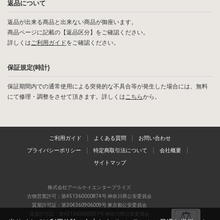
返品について
返品が出来る商品と出来ない商品が御座います。
商品ページに記載の【返品区分】をご確認ください。
詳しくは
ご利用ガイド
をご確認ください。
保証規定(時計)
保証期間内での通常使用による突発的な不具合等が発生した場合には、無料
にて修理・調整をさせて頂きます。詳しくは
こちら
から。
ご利用ガイド
よくある質問
お問い合わせ
プライバシーポリシー
特定商取引法について
会社概要
サイトマップ
株式会社アールケイエンタープライズ
古物営業許可：第451360000874号 神奈川県公安委員会
質屋許可証：第304360906009号 東京都公安委員会
質屋許可証：第451363600051号 神奈川県公安委員会