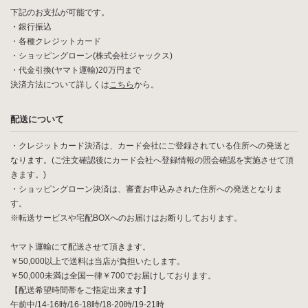
下記のお支払が可能です。
・銀行振込
・各種クレジットカード
・ショッピングローン(株式会社ジャックス)
・代金引換(ヤマト運輸)20万円まで
決済方法について詳しくは
こちら
から。
配送について
・クレジットカード決済は、カード会社にご登録されている住所への発送と
なります。(ご注文確認後にカード会社へ登録情報の照会確認を実施させて頂
きます。)
・ショッピングローン決済は、審査お申込みされた住所への発送となりま
す。
※転送サービスや宅配BOXへのお届けはお断りしております。
ヤマト運輸にて配送させて頂きます。
￥50,000以上で送料は当店が負担いたします。
￥50,000未満は全国一律￥700でお届けしております。
【配送希望時間帯をご指定出来ます】
午前中/14-16時/16-18時/18-20時/19-21時