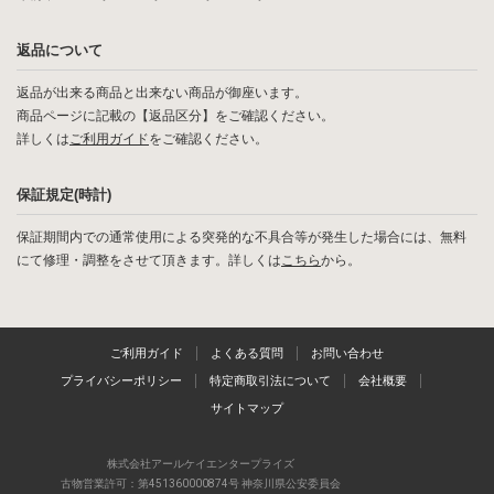
返品について
返品が出来る商品と出来ない商品が御座います。
商品ページに記載の【返品区分】をご確認ください。
詳しくは
ご利用ガイド
をご確認ください。
保証規定(時計)
保証期間内での通常使用による突発的な不具合等が発生した場合には、無料
にて修理・調整をさせて頂きます。詳しくは
こちら
から。
ご利用ガイド
よくある質問
お問い合わせ
プライバシーポリシー
特定商取引法について
会社概要
サイトマップ
株式会社アールケイエンタープライズ
古物営業許可：第451360000874号 神奈川県公安委員会