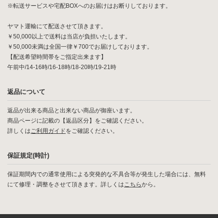
※転送サービスや宅配BOXへのお届けはお断りしております。
ヤマト運輸にて配送させて頂きます。
￥50,000以上で送料は当店が負担いたします。
￥50,000未満は全国一律￥700でお届けしております。
【配送希望時間帯をご指定出来ます】
午前中/14-16時/16-18時/18-20時/19-21時
返品について
返品が出来る商品と出来ない商品が御座います。
商品ページに記載の【返品区分】をご確認ください。
詳しくは
ご利用ガイド
をご確認ください。
保証規定(時計)
保証期間内での通常使用による突発的な不具合等が発生した場合には、無料
にて修理・調整をさせて頂きます。詳しくは
こちら
から。