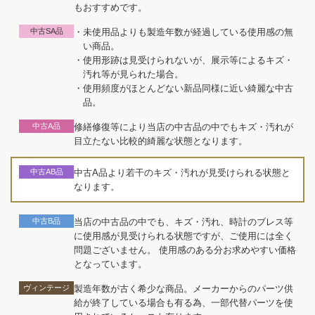
もおすすめです。
中古SA品
・未使用品よりも製造年数が経過している使用感の無
い商品。
・使用形跡は見受けられないが、展示等によるキズ・
汚れ等が見られた場合。
・使用頻度がほとんどない新品同様に近い綺麗な中古
品。
中古A品
修繕修復等により当店の中古品の中でもキズ・汚れが
目立たない比較的綺麗な状態となります。
中古AB品
中古A品より若干のキズ・汚れが見受けられる状態と
なります。
中古B品
当店の中古品の中でも、キズ・汚れ、時計のブレス等
に使用感が見受けられる状態ですが、ご使用には全く
問題ございません。 使用感のある分お求めやすい価格
となっています。
ヴィンテージ
製造年数が古く希少な商品。メーカーからのパーツ供
給が終了している場合も有る為、一部代替パーツを使