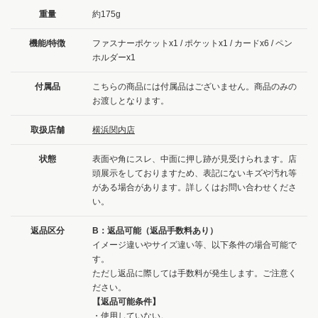
重量
約175g
機能/特徴
ファスナーポケットx1 / ポケットx1 / カードx6 / ペン
ホルダーx1
付属品
こちらの商品には付属品はございません。商品のみの
お渡しとなります。
取扱店舗
横浜関内店
状態
表面や角にスレ、中面に押し跡が見受けられます。店
頭展示をしておりますため、表記にないキズや汚れ等
がある場合があります。詳しくはお問い合わせくださ
い。
返品区分
B：返品可能（返品手数料あり）
イメージ違いやサイズ違い等、以下条件の場合可能で
す。
ただし返品に際しては手数料が発生します。ご注意く
ださい。
【返品可能条件】
・使用していない。