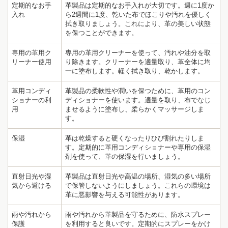
定期的なお手
革製品は定期的なお手入れが大切です。週に1度か
入れ
ら2週間に1度、乾いた布でほこりや汚れを優しく
拭き取りましょう。これにより、革の美しい状態
を保つことができます。
専用の革用ク
専用の革用クリーナーを使って、汚れや油分を取
リーナー使用
り除きます。クリーナーを適量取り、革全体に均
一に塗布します。軽く拭き取り、乾かします。
革用コンディ
革製品の柔軟性や潤いを保つために、革用のコン
ショナーの利
ディショナーを使います。適量を取り、布でなじ
用
ませるように塗布し、柔らかくマッサージしま
す。
保湿
革は乾燥すると硬くなったりひび割れたりしま
す。定期的に革用コンディショナーや専用の保湿
剤を使って、革の保湿を行いましょう。
直射日光や湿
革製品は直射日光や高温の場所、湿気の多い場所
気から避ける
で保管しないようにしましょう。これらの環境は
1
12
革に悪影響を与える可能性があります。
雨や汚れから
雨や汚れから革製品を守るために、防水スプレー
保護
を利用すると良いです。定期的にスプレーをかけ