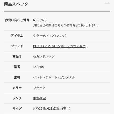
商品スペック
お問い合わせ番号
6126769
お問合せの際はこちらの番号をお知らせ下さい。
アイテム
クラッチバッグ / メンズ
ブランド
BOTTEGA VENETA(ボッテガヴェネタ)
商品名
セカンドバッグ
型番
462855
素材
イントレチャート / ガンメタル
カラー
ブラック
ランク
中古AB品
サイズ
約W22.5xH13xD3cm(実寸)