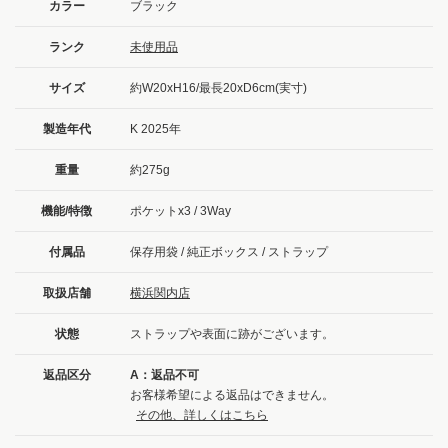
カラー
ブラック
ランク
未使用品
サイズ
約W20xH16/最長20xD6cm(実寸)
製造年代
K 2025年
重量
約275g
機能/特徴
ポケットx3 / 3Way
付属品
保存用袋 / 純正ボックス / ストラップ
取扱店舗
横浜関内店
状態
ストラップや表面に跡がございます。
返品区分
A：返品不可
お客様希望による返品はできません。
その他、詳しくはこちら