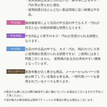
・使用形跡は見受けられないが、展示等によるキズ・
汚れ等が見られた場合。
・使用頻度がほとんどない新品同様に近い綺麗な中古
品。
中古A品
修繕修復等により当店の中古品の中でもキズ・汚れが
目立たない比較的綺麗な状態となります。
中古AB品
中古A品より若干のキズ・汚れが見受けられる状態と
なります。
中古B品
当店の中古品の中でも、キズ・汚れ、時計のブレス等
に使用感が見受けられる状態ですが、ご使用には全く
問題ございません。 使用感のある分お求めやすい価格
となっています。
ヴィンテージ
製造年数が古く希少な商品。メーカーからのパーツ供
給が終了している場合も有る為、一部代替パーツを使
用されているケースも有ります。
※新品でも稀に仕入の際の輸送中に箱に傷がついている場合がございますので予めご
了承ください。
※並行輸入の新品商品は国内ブティックと付属品が異なる場合もございます。