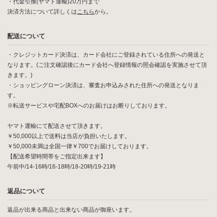
・代金引換(ヤマト運輸)20万円まで
決済方法について詳しくは
こちら
から。
配送について
・クレジットカード決済は、カード会社にご登録されている住所への発送と
なります。(ご注文確認後にカード会社へ登録情報の照会確認を実施させて頂
きます。)
・ショッピングローン決済は、審査お申込みされた住所への発送となりま
す。
※転送サービスや宅配BOXへのお届けはお断りしております。
ヤマト運輸にて配送させて頂きます。
￥50,000以上で送料は当店が負担いたします。
￥50,000未満は全国一律￥700でお届けしております。
【配送希望時間帯をご指定出来ます】
午前中/14-16時/16-18時/18-20時/19-21時
返品について
返品が出来る商品と出来ない商品が御座います。