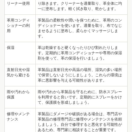
リーナー使用
り除きます。クリーナーを適量取り、革全体に均
一に塗布します。軽く拭き取り、乾かします。
革用コンディ
革製品の柔軟性や潤いを保つために、革用のコン
ショナーの利
ディショナーを使います。適量を取り、布でなじ
用
ませるように塗布し、柔らかくマッサージしま
す。
保湿
革は乾燥すると硬くなったりひび割れたりしま
す。定期的に革用コンディショナーや専用の保湿
剤を使って、革の保湿を行いましょう。
直射日光や湿
革製品は直射日光や高温の場所、湿気の多い場所
気から避ける
で保管しないようにしましょう。これらの環境は
革に悪影響を与える可能性があります。
雨や汚れから
雨や汚れから革製品を守るために、防水スプレー
1
9
保護
を利用すると良いです。定期的にスプレーをかけ
て、保護膜を形成しましょう。
修理やメンテ
革製品にダメージや破損がある場合は、専門店や
ナンス
革製品の修理専門店に修理やメンテナンスを依頼
しましょう。自分で修理すると悪化する可能性が
あるため、専門家に相談することが重要です。