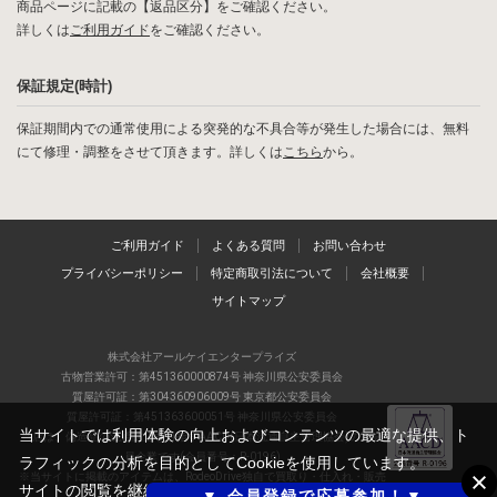
商品ページに記載の【返品区分】をご確認ください。
詳しくは
ご利用ガイド
をご確認ください。
保証規定(時計)
保証期間内での通常使用による突発的な不具合等が発生した場合には、無料
にて修理・調整をさせて頂きます。詳しくは
こちら
から。
ご利用ガイド
よくある質問
お問い合わせ
プライバシーポリシー
特定商取引法について
会社概要
サイトマップ
株式会社アールケイエンタープライズ
古物営業許可：第451360000874号 神奈川県公安委員会
質屋許可証：第304360906009号 東京都公安委員会
質屋許可証：第451363600051号 神奈川県公安委員会
当サイトでは利用体験の向上およびコンテンツの最適な提供、ト
当店は、偽造品の流通防止を目指すAACD(日本流通自主管理協会)の正会
員企業です(会員番号：R-0196)
ラフィックの分析を目的としてCookieを使用しています。
※当サイトに掲載のアイテムは、RodeoDrive独自で買取り・仕入れ・販売
サイトの閲覧を継続された場合、Cookieの利用に同意したものと
▼ 会員登録で応募参加！▼
しているアイテムの一例です