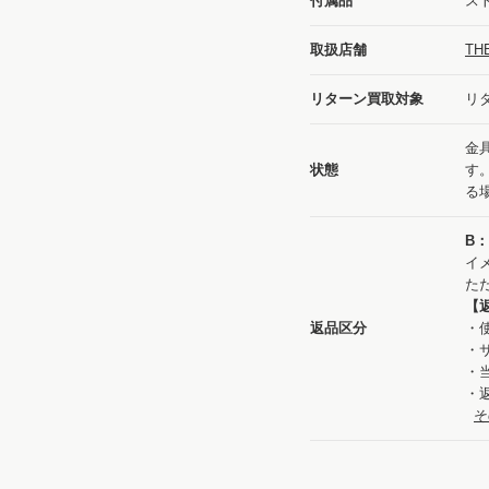
付属品
ス
取扱店舗
TH
リターン買取対象
リ
金
状態
す
る
B
イ
た
【
返品区分
・
・
・
・
そ