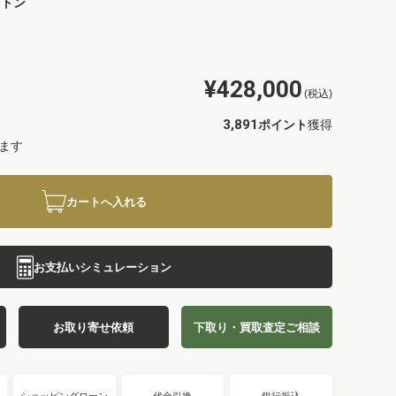
ィトン
¥428,000
(税込)
3,891
ポイント
獲得
ます
カートへ入れる
お支払いシミュレーション
お取り寄せ依頼
下取り・買取査定ご相談
ショッピングローン
代金引換
銀行振込