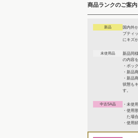
商品ランクのご案内
新品
国内外
ブティ
にキズ
未使用品
新品同
の内容
・ボッ
・新品
・新品
状態も
す。
中古SA品
・未使
・使用
た場
・使用