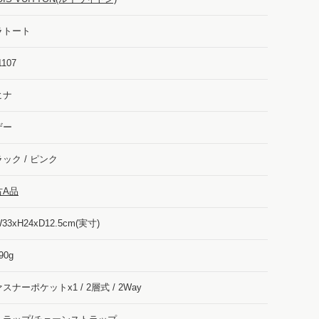
ラトート
1107
ヒナ
ザー
ック / ピンク
古A品
33xH24xD12.5cm(実寸)
90g
スナーポケットx1 / 2層式 / 2Way