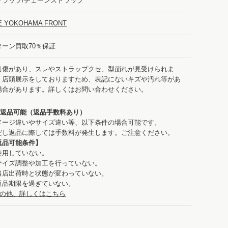
トラップ/チェーンストラップ
E YOKOHAMA FRONT
ターン買取70％保証
具傷があり、スレやストラップクセ、型崩れが見受けられま
。店頭展示をしておりますため、表記にないキズや汚れ等があ
場合があります。詳しくはお問い合わせください。
：返品可能（返品手数料あり）
メージ違いやサイズ違い等、以下条件の場合可能です。
だし返品に際しては手数料が発生します。ご注意ください。
返品可能条件】
使用していない。
サイズ調整や加工を行っていない。
当店出荷時と状態が変わっていない。
返品期限を過ぎていない。
の他、詳しくはこちら