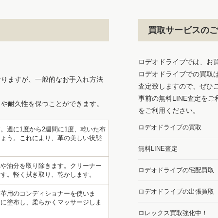
買取サービスのご
ロデオドライブでは、お
ロデオドライブでの買取
なりますが、一般的なお手入れ方法
査定致しますので、ぜひ
事前の無料LINE査定を
さや耐久性を保つことができます。
をご利用ください。
ロデオドライブの買取
。週に1度から2週間に1度、乾いた布
しょう。これにより、革の美しい状態
無料LINE査定
れや油分を取り除きます。クリーナー
ロデオドライブの宅配買取
ます。軽く拭き取り、乾かします。
ロデオドライブの出張買取
、革用のコンディショナーを使いま
うに塗布し、柔らかくマッサージしま
ロレックス買取強化中！