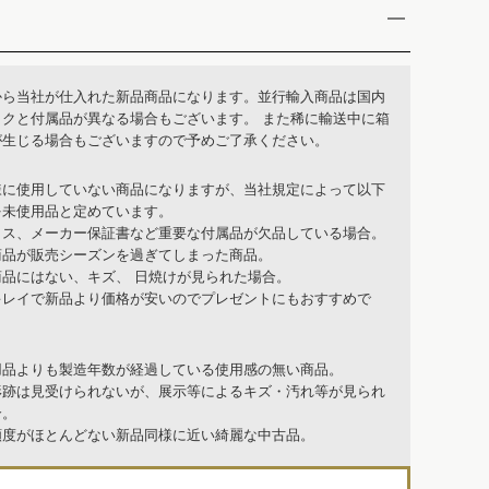
から当社が仕入れた新品商品になります。並行輸入商品は国内
ックと付属品が異なる場合もございます。 また稀に輸送中に箱
が生じる場合もございますので予めご了承ください。
様に使用していない商品になりますが、当社規定によって以下
を未使用品と定めています。
クス、メーカー保証書など重要な付属品が欠品している場合。
商品が販売シーズンを過ぎてしまった商品。
商品にはない、キズ、 日焼けが見られた場合。
キレイで新品より価格が安いのでプレゼントにもおすすめで
用品よりも製造年数が経過している使用感の無い商品。
形跡は見受けられないが、展示等によるキズ・汚れ等が見られ
合。
頻度がほとんどない新品同様に近い綺麗な中古品。