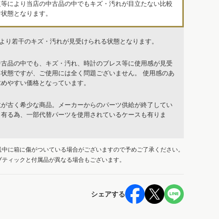
復等により当店の中古品の中でもキズ・汚れが目立たない比較
な状態となります。
品より若干のキズ・汚れが見受けられる状態となります。
中古品の中でも、キズ・汚れ、時計のブレス等に使用感が見受
る状態ですが、ご使用には全く問題ございません。 使用感のあ
求めやすい価格となっています。
数が古く希少な商品。メーカーからのパーツ供給が終了してい
も有る為、一部代替パーツを使用されているケースも有りま
送中に箱に傷がついている場合がございますので予めご了承ください。
ブティックと付属品が異なる場合もございます。
シェアする