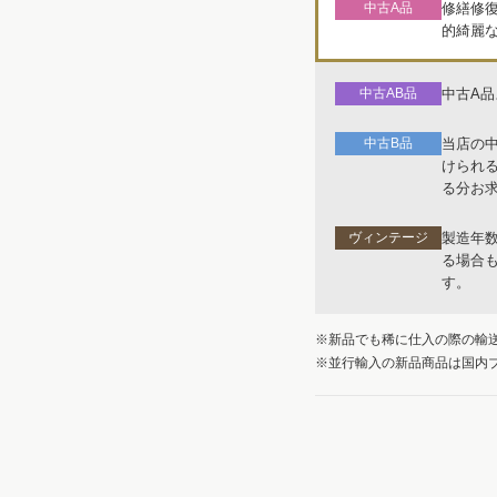
中古A品
修繕修
的綺麗
中古AB品
中古A
中古B品
当店の
けられ
る分お
ヴィンテージ
製造年
る場合
す。
※新品でも稀に仕入の際の輸
※並行輸入の新品商品は国内