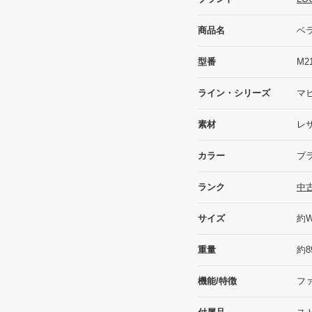
商品名
ベ
型番
M2
ライン・シリーズ
マ
素材
レ
カラー
ブラ
ランク
中
サイズ
約W
重量
約8
機能/特徴
ファ