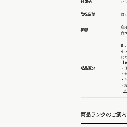
付属品
ハ
取扱店舗
ロジ
店
状態
合
B
イ
た
【
返品区分
・
・
・
・
そ
商品ランクのご案内