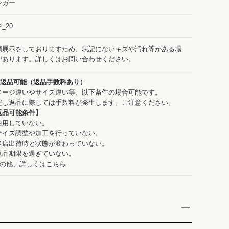
ンガー
_20
頭展示をしておりますため、表記にないキズや汚れ等がある場
があります。詳しくはお問い合わせください。
：返品可能（返品手数料あり）
メージ違いやサイズ違い等、以下条件の場合可能です。
だし返品に際しては手数料が発生します。ご注意ください。
返品可能条件】
使用していない。
サイズ調整や加工を行っていない。
当店出荷時と状態が変わっていない。
返品期限を過ぎていない。
の他、詳しくはこちら