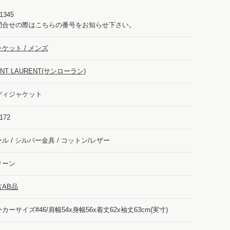
1345
問合せの際はこちらの番号をお知らせ下さい。
ケット / メンズ
INT LAURENT(サンローラン)
ディジャケット
172
ル / シルバー金具 / コットン/レザー
リーン
古AB品
カーサイズ#46/肩幅54x身幅56x着丈62x袖丈63cm(実寸)