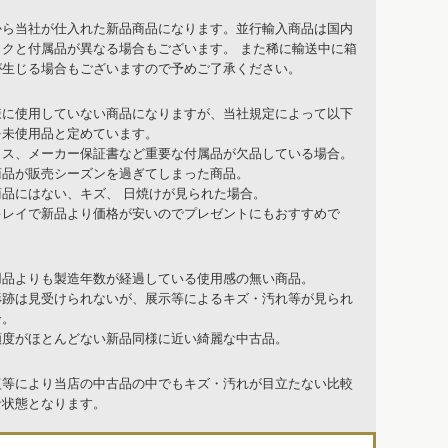
から当社が仕入れた新品商品になります。並行輸入商品は国内
ックと付属品が異なる場合もございます。 また稀に輸送中に箱
が生じる場合もございますので予めご了承ください。
様に使用していない商品になりますが、当社規定によって以下
を未使用品と定めています。
クス、メーカー保証書など重要な付属品が欠品している場合。
商品が販売シーズンを過ぎてしまった商品。
商品にはない、キズ、 日焼けが見られた場合。
キレイで新品より価格が安いのでプレゼントにもおすすめで
用品よりも製造年数が経過している使用感の無い商品。
形跡は見受けられないが、展示等によるキズ・汚れ等が見られ
合。
頻度がほとんどない新品同様に近い綺麗な中古品。
復等により当店の中古品の中でもキズ・汚れが目立たない比較
な状態となります。