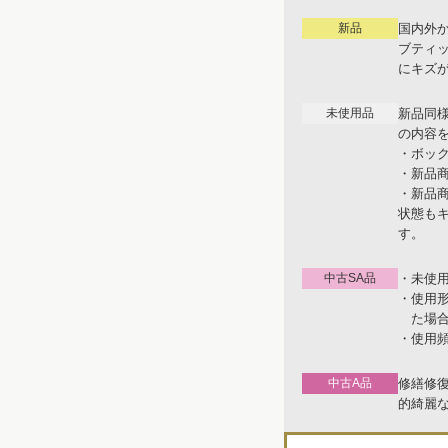
新品
国内外
ブティ
にキズ
未使用品
新品同
の内容
・ボッ
・新品
・新品
状態も
す。
中古SA品
・未使
・使用
た場
・使用
中古A品
修繕修
的綺麗