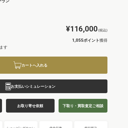
ーラン
¥116,000
(税込)
1,055
ポイント
獲得
ます
カートへ入れる
お支払いシミュレーション
お取り寄せ依頼
下取り・買取査定ご相談
ショッピングローン
代金引換
銀行振込