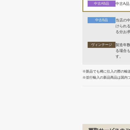
中古AB品
中古A
中古B品
当店の
けられ
る分お
ヴィンテージ
製造年
る場合
す。
※新品でも稀に仕入の際の輸
※並行輸入の新品商品は国内