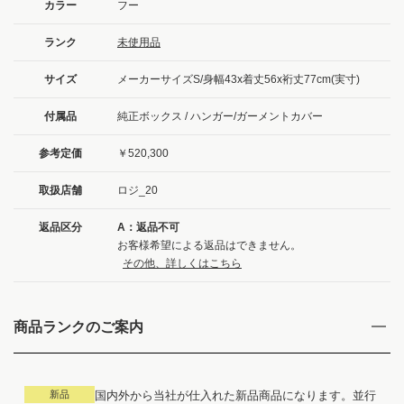
カラー
フー
ランク
未使用品
サイズ
メーカーサイズS/身幅43x着丈56x裄丈77cm(実寸)
付属品
純正ボックス / ハンガー/ガーメントカバー
参考定価
￥520,300
取扱店舗
ロジ_20
返品区分
A：返品不可
お客様希望による返品はできません。
その他、詳しくはこちら
商品ランクのご案内
新品
国内外から当社が仕入れた新品商品になります。並行