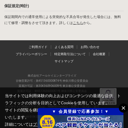
保証規定(時計)
保証期間内での通常使用による突発的な不具合等が発生した場合には、無料
にて修理・調整をさせて頂きます。詳しくは
こちら
から。
ご利用ガイド
よくある質問
お問い合わせ
プライバシーポリシー
特定商取引法について
会社概要
サイトマップ
株式会社アールケイエンタープライズ
古物営業許可：第451360000874号 神奈川県公安委員会
質屋許可証：第304360906009号 東京都公安委員会
質屋許可証：第451363600051号 神奈川県公安委員会
当サイトでは利用体験の向上およびコンテンツの最適な提供、ト
当店は、偽造品の流通防止を目指すAACD(日本流通自主管理協会)の正会
員企業です(会員番号：R-0196)
ラフィックの分析を目的としてCookieを使用しています。
※当サイトに掲載のアイテムは、RodeoDrive独自で買取り・仕入れ・販売
サイトの閲覧を継続された場合、Cookieの利用に同意したものと
▼ 会員登録で応募参加！▼
しているアイテムの一例です
いたします。
Copyright © RK ENTERPRISE co.,ltd All Rights Reserved.
詳細については
プライバシーポリシー
をご確認ください。