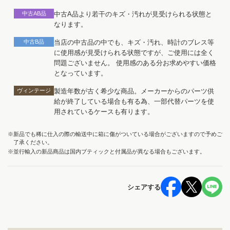
中古AB品
中古A品より若干のキズ・汚れが見受けられる状態と
なります。
中古B品
当店の中古品の中でも、キズ・汚れ、時計のブレス等
に使用感が見受けられる状態ですが、ご使用には全く
問題ございません。 使用感のある分お求めやすい価格
となっています。
ヴィンテージ
製造年数が古く希少な商品。メーカーからのパーツ供
給が終了している場合も有る為、一部代替パーツを使
用されているケースも有ります。
※新品でも稀に仕入の際の輸送中に箱に傷がついている場合がございますので予めご
了承ください。
※並行輸入の新品商品は国内ブティックと付属品が異なる場合もございます。
シェアする