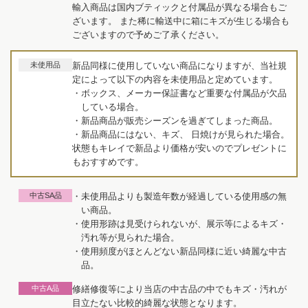
輸入商品は国内ブティックと付属品が異なる場合もご
ざいます。 また稀に輸送中に箱にキズが生じる場合も
ございますので予めご了承ください。
未使用品
新品同様に使用していない商品になりますが、当社規
定によって以下の内容を未使用品と定めています。
・ボックス、メーカー保証書など重要な付属品が欠品
している場合。
・新品商品が販売シーズンを過ぎてしまった商品。
・新品商品にはない、キズ、 日焼けが見られた場合。
状態もキレイで新品より価格が安いのでプレゼントに
もおすすめです。
中古SA品
・未使用品よりも製造年数が経過している使用感の無
い商品。
・使用形跡は見受けられないが、展示等によるキズ・
汚れ等が見られた場合。
・使用頻度がほとんどない新品同様に近い綺麗な中古
品。
中古A品
修繕修復等により当店の中古品の中でもキズ・汚れが
目立たない比較的綺麗な状態となります。