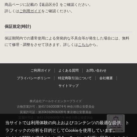
商品ページに記載の【返品区分】をご確認ください。
詳しくは
ご利用ガイド
をご確認ください。
保証規定(時計)
保証期間内での通常使用による突発的な不具合等が発生した場合には、無料
にて修理・調整をさせて頂きます。詳しくは
こちら
から。
ご利用ガイド
よくある質問
お問い合わせ
プライバシーポリシー
特定商取引法について
会社概要
サイトマップ
株式会社アールケイエンタープライズ
古物営業許可：第451360000874号 神奈川県公安委員会
質屋許可証：第304360906009号 東京都公安委員会
質屋許可証：第451363600051号 神奈川県公安委員会
当サイトでは利用体験の向上およびコンテンツの最適な提供、ト
当店は、偽造品の流通防止を目指すAACD(日本流通自主管理協会)の正会
員企業です(会員番号：R-0196)
ラフィックの分析を目的としてCookieを使用しています。
※当サイトに掲載のアイテムは、RodeoDrive独自で買取り・仕入れ・販売