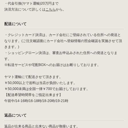
・代金引換(ヤマト運輸)20万円まで
決済方法について詳しくは
こちら
から。
配送について
・クレジットカード決済は、カード会社にご登録されている住所への発送と
なります。(ご注文確認後にカード会社へ登録情報の照会確認を実施させて頂
きます。)
・ショッピングローン決済は、審査お申込みされた住所への発送となりま
す。
※転送サービスや宅配BOXへのお届けはお断りしております。
ヤマト運輸にて配送させて頂きます。
￥50,000以上で送料は当店が負担いたします。
￥50,000未満は全国一律￥700でお届けしております。
【配送希望時間帯をご指定出来ます】
午前中/14-16時/16-18時/18-20時/19-21時
返品について
返品が出来る商品と出来ない商品が御座います。