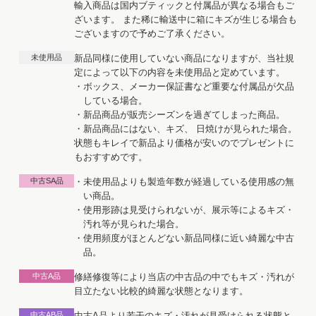
輸入商品は国内ブティックと付属品が異なる場合もご
ざいます。 また稀に輸送中に箱にキズが生じる場合も
ございますので予めご了承ください。
未使用品
新品同様に使用していない商品になりますが、当社規
定によって以下の内容を未使用品と定めています。
・ボックス、メーカー保証書など重要な付属品が欠品
している場合。
・新品商品が販売シーズンを過ぎてしまった商品。
・新品商品にはない、キズ、 日焼けが見られた場合。
状態もキレイで新品より価格が安いのでプレゼントに
もおすすめです。
中古SA品
・未使用品よりも製造年数が経過している使用感の無
い商品。
・使用形跡は見受けられないが、展示等によるキズ・
汚れ等が見られた場合。
・使用頻度がほとんどない新品同様に近い綺麗な中古
品。
中古A品
修繕修復等により当店の中古品の中でもキズ・汚れが
目立たない比較的綺麗な状態となります。
中古AB品
中古A品より若干のキズ・汚れが見受けられる状態と