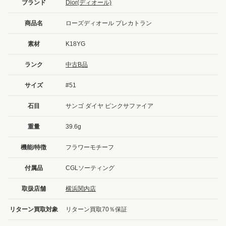
ブランド
Dior(ディオール)
商品名
ローズディオール プレカトラン
素材
K18YG
ランク
中古B品
サイズ
#51
石目
サンゴ ダイヤ ピンクサファイア
重量
39.6g
機能/特徴
フラワーモチーフ
付属品
CGLソーティング
取扱店舗
横浜関内店
リターン買取対象
リターン買取70％保証