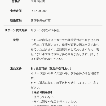
付属品
国際保証書
参考定価
￥2,409,000
取扱店舗
新宿歌舞伎町店
リターン買取対象
リターン買取70％保証
状態
こちらの商品はメーカーでの修理受付が出来ませんの
で予めご了承願います。修理が必要な際は当店で承ら
せていただきます。店頭展示をしておりますため、表
記にないキズや汚れ等がある場合があります。詳しく
はお問い合わせください。
返品区分
B：返品可能（返品手数料あり）
イメージ違いやサイズ違い等、以下条件の場合可能で
す。
ただし返品に際しては手数料が発生します。ご注意く
ださい。
【返品可能条件】
・使用していない。
・サイズ調整や加工を行っていない。