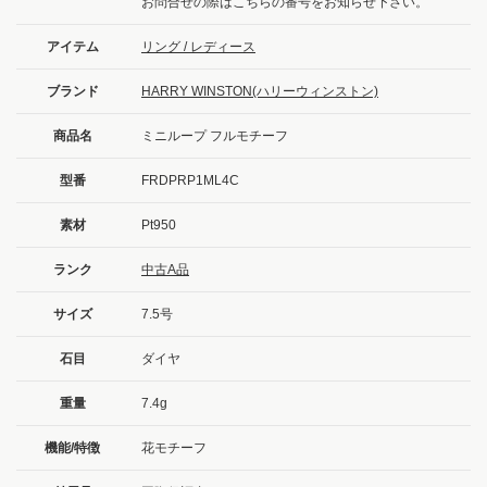
お問合せの際はこちらの番号をお知らせ下さい。
アイテム
リング / レディース
ブランド
HARRY WINSTON(ハリーウィンストン)
商品名
ミニループ フルモチーフ
型番
FRDPRP1ML4C
素材
Pt950
ランク
中古A品
サイズ
7.5号
石目
ダイヤ
重量
7.4g
機能/特徴
花モチーフ