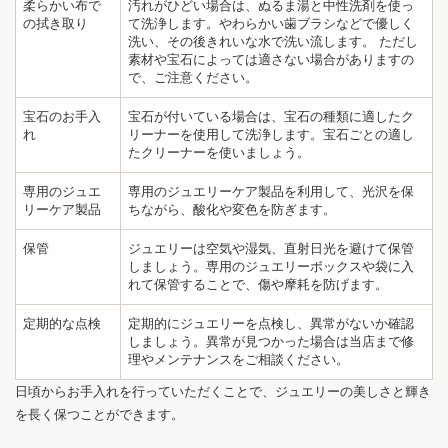
柔らかい布で
汚れがひどい場合は、ぬるま湯と中性洗剤を使っ
の拭き取り
て洗浄します。やわらかい歯ブラシなどで優しく
洗い、その後きれいな水で洗い流します。 ただし
素材や宝石によっては適さない場合がありますの
で、ご注意ください。
宝石のお手入
宝石が付いている場合は、宝石の種類に適したク
れ
リーナーを使用して洗浄します。宝石ごとの適し
たクリーナーを使いましょう。
専用のジュエ
専用のジュエリーケア製品を利用して、光沢を保
1
7
リーケア製品
ちながら、酸化や変色を防ぎます。
保管
ジュエリーは空気や湿気、直射日光を避けて保管
しましょう。専用のジュエリーボックスや袋に入
れて保管することで、傷や摩耗を防げます。
定期的な点検
定期的にジュエリーを点検し、異常がないか確認
しましょう。異常が見つかった場合は当店まで修
理やメンテナンスをご相談ください。
日頃からお手入れを行っていただくことで、ジュエリーの美しさと輝き
を長く保つことができます。