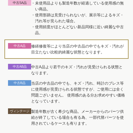
中古SA品
・未使用品よりも製造年数が経過している使用感の無
い商品。
・使用形跡は見受けられないが、展示等によるキズ・
汚れ等が見られた場合。
・使用頻度がほとんどない新品同様に近い綺麗な中古
品。
中古A品
修繕修復等により当店の中古品の中でもキズ・汚れが
目立たない比較的綺麗な状態となります。
中古AB品
中古A品より若干のキズ・汚れが見受けられる状態と
なります。
中古B品
当店の中古品の中でも、キズ・汚れ、時計のブレス等
に使用感が見受けられる状態ですが、ご使用には全く
問題ございません。 使用感のある分お求めやすい価格
となっています。
ヴィンテージ
製造年数が古く希少な商品。メーカーからのパーツ供
給が終了している場合も有る為、一部代替パーツを使
用されているケースも有ります。