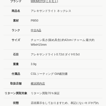
ブランド
MIKIMOTO(ミキモト)
商品名
アレキサンドライト ネックレス
素材
Pt950
ランク
中古A品
サイズ
チェーン長さ(留め具含):約42cm / チャーム:最大約
W9xH15mm
石目
アレキサンドライト0.72ct ダイヤ0.5ct
重量
3.9g
付属品
CGLソーティング GIA鑑別書
取扱店舗
横浜関内店
リターン買取対象
リターン買取70％保証
状態
店頭展示をしておりますため、表記にないキズや汚れ