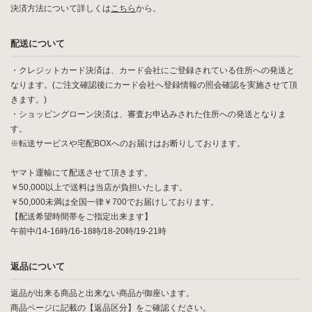
決済方法について詳しくは
こちら
から。
配送について
・クレジットカード決済は、カード会社にご登録されている住所への発送と
なります。(ご注文確認後にカード会社へ登録情報の照会確認を実施させて頂
きます。)
・ショッピングローン決済は、審査お申込みされた住所への発送となりま
す。
※転送サービスや宅配BOXへのお届けはお断りしております。
ヤマト運輸にて配送させて頂きます。
￥50,000以上で送料は当店が負担いたします。
￥50,000未満は全国一律￥700でお届けしております。
【配送希望時間帯をご指定出来ます】
午前中/14-16時/16-18時/18-20時/19-21時
返品について
返品が出来る商品と出来ない商品が御座います。
商品ページに記載の【返品区分】をご確認ください。