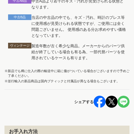
中古AB品
中古A品より若干のキズ・汚れが見受けられる状態と
なります。
中古B品
当店の中古品の中でも、キズ・汚れ、時計のブレス等
に使用感が見受けられる状態ですが、ご使用には全く
問題ございません。 使用感のある分お求めやすい価格
となっています。
ヴィンテージ
製造年数が古く希少な商品。メーカーからのパーツ供
給が終了している場合も有る為、一部代替パーツを使
用されているケースも有ります。
※新品でも稀に仕入の際の輸送中に箱に傷がついている場合がございますので予めご
了承ください。
※並行輸入の新品商品は国内ブティックと付属品が異なる場合もございます。
シェアする
お手入れ方法