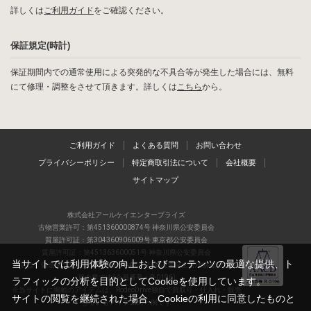
詳しくは
ご利用ガイド
をご確認ください。
保証規定(時計)
保証期間内での通常使用による突発的な不具合等が発生した場合には、無料
にて修理・調整をさせて頂きます。詳しくは
こちら
から。
ご利用ガイド
よくある質問
お問い合わせ
プライバシーポリシー
特定商取引法について
会社概要
サイトマップ
株式会社アールケイエンタープライズ
古物営業許可：第451360000874号 神奈川県公安委員会
質屋許可証：第304360906009号 東京都公安委員会
質屋許可証：第451363600051号 神奈川県公安委員会
当サイトでは利用体験の向上およびコンテンツの最適な提供、ト
当店は、偽造品の流通防止を目指すAACD(日本流通自主管理協会)の正会
員企業です(会員番号：R-0196)
ラフィックの分析を目的としてCookieを使用しています。
※当サイトに掲載のアイテムは、RodeoDrive独自で買取り・仕入れ・販売
サイトの閲覧を継続された場合、Cookieの利用に同意したものと
しているアイテムの一例です