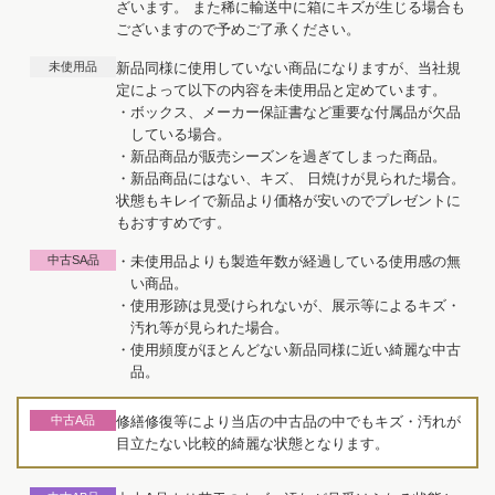
ざいます。 また稀に輸送中に箱にキズが生じる場合も
ございますので予めご了承ください。
未使用品
新品同様に使用していない商品になりますが、当社規
定によって以下の内容を未使用品と定めています。
・ボックス、メーカー保証書など重要な付属品が欠品
している場合。
・新品商品が販売シーズンを過ぎてしまった商品。
・新品商品にはない、キズ、 日焼けが見られた場合。
状態もキレイで新品より価格が安いのでプレゼントに
もおすすめです。
中古SA品
・未使用品よりも製造年数が経過している使用感の無
い商品。
・使用形跡は見受けられないが、展示等によるキズ・
汚れ等が見られた場合。
・使用頻度がほとんどない新品同様に近い綺麗な中古
品。
中古A品
修繕修復等により当店の中古品の中でもキズ・汚れが
目立たない比較的綺麗な状態となります。