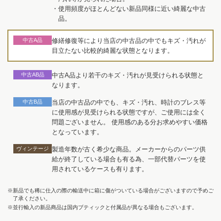
・使用頻度がほとんどない新品同様に近い綺麗な中古
品。
中古A品
修繕修復等により当店の中古品の中でもキズ・汚れが
目立たない比較的綺麗な状態となります。
中古AB品
中古A品より若干のキズ・汚れが見受けられる状態と
なります。
中古B品
当店の中古品の中でも、キズ・汚れ、時計のブレス等
に使用感が見受けられる状態ですが、ご使用には全く
問題ございません。 使用感のある分お求めやすい価格
となっています。
ヴィンテージ
製造年数が古く希少な商品。メーカーからのパーツ供
給が終了している場合も有る為、一部代替パーツを使
用されているケースも有ります。
※新品でも稀に仕入の際の輸送中に箱に傷がついている場合がございますので予めご
了承ください。
※並行輸入の新品商品は国内ブティックと付属品が異なる場合もございます。