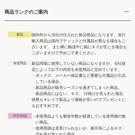
商品ランクのご案内
新品
国内外から当社が仕入れた新品商品になります。並行
輸入商品は国内ブティックと付属品が異なる場合もご
ざいます。 また稀に輸送中に箱にキズが生じる場合も
ございますので予めご了承ください。
未使用品
新品同様に使用していない商品になりますが、当社規
定によって以下の内容を未使用品と定めています。
・ボックス、メーカー保証書など重要な付属品が欠品
している場合。
・新品商品が販売シーズンを過ぎてしまった商品。
・新品商品にはない、キズ、 日焼けが見られた場合。
状態もキレイで新品より価格が安いのでプレゼントに
もおすすめです。
中古SA品
・未使用品よりも製造年数が経過している使用感の無
い商品。
・使用形跡は見受けられないが、展示等によるキズ・
汚れ等が見られた場合。