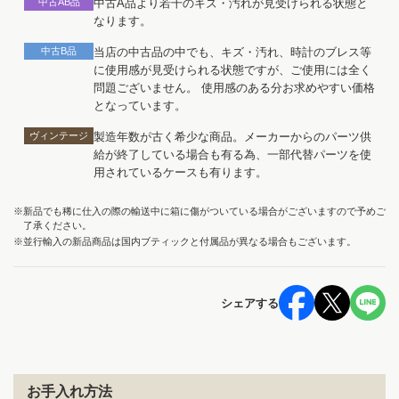
中古AB品
中古A品より若干のキズ・汚れが見受けられる状態と
なります。
中古B品
当店の中古品の中でも、キズ・汚れ、時計のブレス等
に使用感が見受けられる状態ですが、ご使用には全く
問題ございません。 使用感のある分お求めやすい価格
となっています。
ヴィンテージ
製造年数が古く希少な商品。メーカーからのパーツ供
給が終了している場合も有る為、一部代替パーツを使
用されているケースも有ります。
※新品でも稀に仕入の際の輸送中に箱に傷がついている場合がございますので予めご
了承ください。
※並行輸入の新品商品は国内ブティックと付属品が異なる場合もございます。
シェアする
お手入れ方法