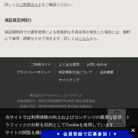
詳しくは
ご利用ガイド
をご確認ください。
保証規定(時計)
保証期間内での通常使用による突発的な不具合等が発生した場合には、無料
にて修理・調整をさせて頂きます。詳しくは
こちら
から。
ご利用ガイド
よくある質問
お問い合わせ
プライバシーポリシー
特定商取引法について
会社概要
サイトマップ
株式会社アールケイエンタープライズ
古物営業許可：第451360000874号 神奈川県公安委員会
質屋許可証：第304360906009号 東京都公安委員会
質屋許可証：第451363600051号 神奈川県公安委員会
当サイトでは利用体験の向上およびコンテンツの最適な提供、ト
当店は、偽造品の流通防止を目指すAACD(日本流通自主管理協会)の正会
員企業です(会員番号：R-0196)
ラフィックの分析を目的としてCookieを使用しています。
※当サイトに掲載のアイテムは、RodeoDrive独自で買取り・仕入れ・販売
サイトの閲覧を継続された場合、Cookieの利用に同意したものと
▼ 会員登録で応募参加！▼
しているアイテムの一例です