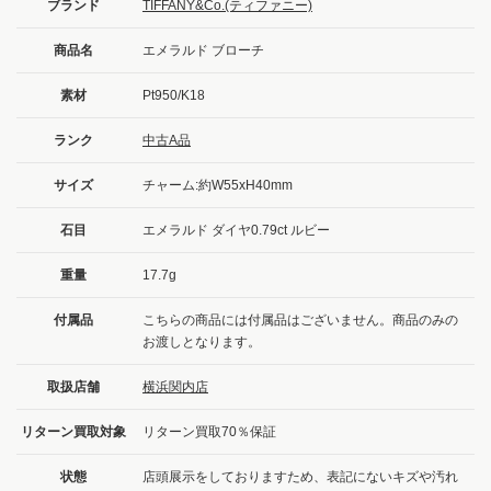
ブランド
TIFFANY&Co.(ティファニー)
商品名
エメラルド ブローチ
素材
Pt950/K18
ランク
中古A品
サイズ
チャーム:約W55xH40mm
石目
エメラルド ダイヤ0.79ct ルビー
重量
17.7g
付属品
こちらの商品には付属品はございません。商品のみの
お渡しとなります。
取扱店舗
横浜関内店
リターン買取対象
リターン買取70％保証
状態
店頭展示をしておりますため、表記にないキズや汚れ