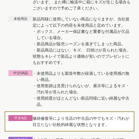
ざいます。 また稀に輸送中に箱にキズが生じる場合も
ございますので予めご了承ください。
未使用品
新品同様に使用していない商品になりますが、当社規
定によって以下の内容を未使用品と定めています。
・ボックス、メーカー保証書など重要な付属品が欠品
している場合。
・新品商品が販売シーズンを過ぎてしまった商品。
・新品商品にはない、キズ、 日焼けが見られた場合。
状態もキレイで新品より価格が安いのでプレゼントに
もおすすめです。
中古SA品
・未使用品よりも製造年数が経過している使用感の無
い商品。
・使用形跡は見受けられないが、展示等によるキズ・
汚れ等が見られた場合。
・使用頻度がほとんどない新品同様に近い綺麗な中古
品。
中古A品
修繕修復等により当店の中古品の中でもキズ・汚れが
目立たない比較的綺麗な状態となります。