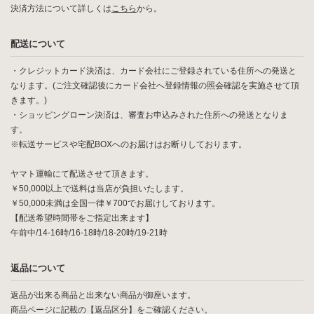
決済方法について詳しくは
こちら
から。
配送について
・クレジットカード決済は、カード会社にご登録されている住所への発送と
なります。(ご注文確認後にカード会社へ登録情報の照会確認を実施させて頂
きます。)
・ショッピングローン決済は、審査お申込みされた住所への発送となりま
す。
※転送サービスや宅配BOXへのお届けはお断りしております。
ヤマト運輸にて配送させて頂きます。
￥50,000以上で送料は当店が負担いたします。
￥50,000未満は全国一律￥700でお届けしております。
【配送希望時間帯をご指定出来ます】
午前中/14-16時/16-18時/18-20時/19-21時
返品について
返品が出来る商品と出来ない商品が御座います。
商品ページに記載の【返品区分】をご確認ください。