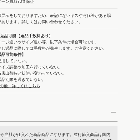
ターン買取70％保証
頭展示をしておりますため、表記にないキズや汚れ等がある場
があります。詳しくはお問い合わせください。
：返品可能（返品手数料あり）
メージ違いやサイズ違い等、以下条件の場合可能です。
だし返品に際しては手数料が発生します。ご注意ください。
返品可能条件】
使用していない。
サイズ調整や加工を行っていない。
当店出荷時と状態が変わっていない。
返品期限を過ぎていない。
の他、詳しくはこちら
から当社が仕入れた新品商品になります。並行輸入商品は国内