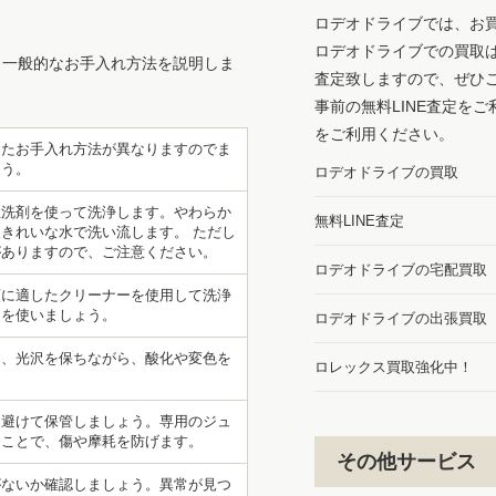
ロデオドライブでは、お
ロデオドライブでの買取
、一般的なお手入れ方法を説明しま
査定致しますので、ぜひ
事前の無料LINE査定を
をご利用ください。
したお手入れ方法が異なりますのでま
ょう。
ロデオドライブの買取
性洗剤を使って洗浄します。やわらか
無料LINE査定
きれいな水で洗い流します。 ただし
がありますので、ご注意ください。
ロデオドライブの宅配買取
類に適したクリーナーを使用して洗浄
ーを使いましょう。
ロデオドライブの出張買取
て、光沢を保ちながら、酸化や変色を
ロレックス買取強化中！
を避けて保管しましょう。専用のジュ
ることで、傷や摩耗を防げます。
その他サービス
がないか確認しましょう。異常が見つ