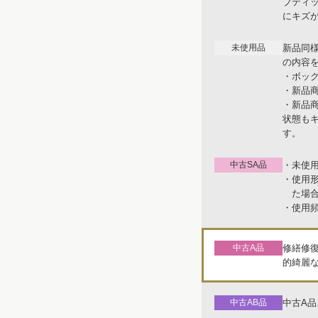
ブティ
にキズ
未使用品
新品同
の内容
・ボッ
・新品
・新品
状態も
す。
中古SA品
・未使
・使用
た場
・使用
中古A品
修繕修
的綺麗
中古AB品
中古A