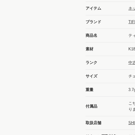
アイテム
ネッ
ブランド
TI
商品名
テ
素材
K1
ランク
中
サイズ
チェ
重量
3.7
こ
付属品
り
取扱店舗
SH