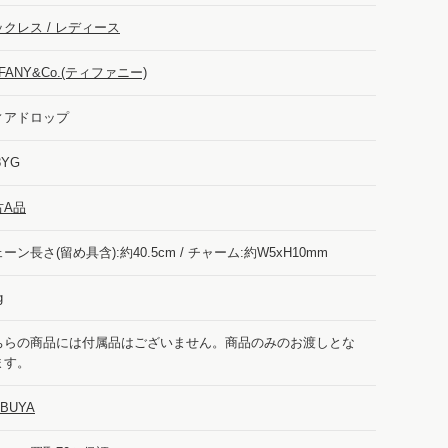
クレス / レディース
FFANY&Co.(ティファニー)
ィアドロップ
8YG
古A品
ーン長さ(留め具含):約40.5cm / チャーム:約W5xH10mm
g
ちらの商品には付属品はございません。商品のみのお渡しとな
ます。
IBUYA