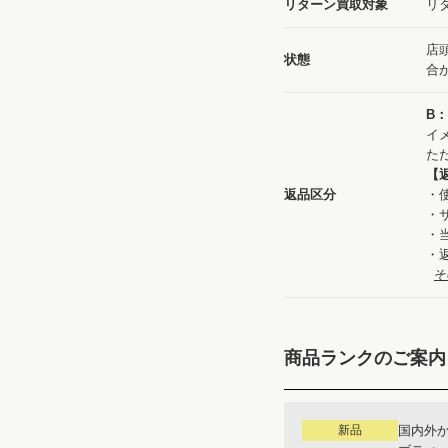
リターン買取対象
リ
店
状態
合
B
イ
た
【
返品区分
・
・
・
・
そ
商品ランクのご案内
新品
国内外