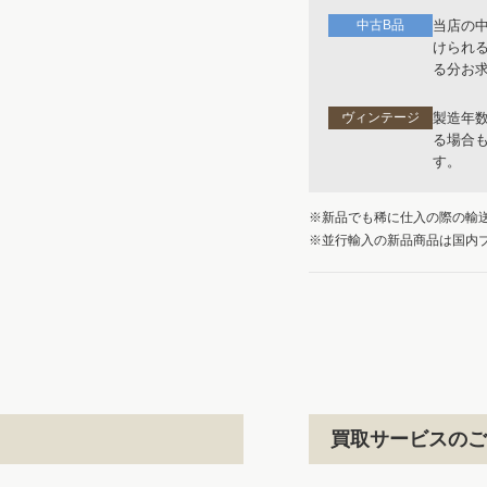
中古B品
当店の
けられ
る分お
ヴィンテージ
製造年
る場合
す。
※新品でも稀に仕入の際の輸
※並行輸入の新品商品は国内
買取サービスのご