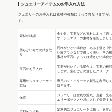
ジュエリーアイテムのお手入れ方法
ジュエリーのお手入れは素材や種類によって異なりますが
す。
金や銀、宝石などの素材によって適
素材の確認
ず、ジュエリーの素材を確認しまし
汚れがひどい場合は、ぬるま湯と中
柔らかい布での拭き取
い歯ブラシなどで優しく洗い、その後
り
素材や宝石によっては適さない場合
宝石が付いている場合は、宝石の種
宝石のお手入れ
します。宝石ごとの適したクリーナ
専用のジュエリーケア
専用のジュエリーケア製品を利用し
製品
防ぎます。
ジュエリーは空気や湿気、直射日光
保管
エリーボックスや袋に入れて保管す
定期的にジュエリーを点検し、異常
定期的な点検