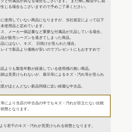
ックと付属品が異なる場合もございます。 また稀に輸送中に箱
が生じる場合もございますので予めご了承ください。
様に使用していない商品になりますが、当社規定によって以下
を未使用品と定めています。
クス、メーカー保証書など重要な付属品が欠品している場合。
商品が販売シーズンを過ぎてしまった商品。
商品にはない、キズ、 日焼けが見られた場合。
キレイで新品より価格が安いのでプレゼントにもおすすめで
用品よりも製造年数が経過している使用感の無い商品。
形跡は見受けられないが、展示等によるキズ・汚れ等が見られ
合。
頻度がほとんどない新品同様に近い綺麗な中古品。
復等により当店の中古品の中でもキズ・汚れが目立たない比較
な状態となります。
品より若干のキズ・汚れが見受けられる状態となります。