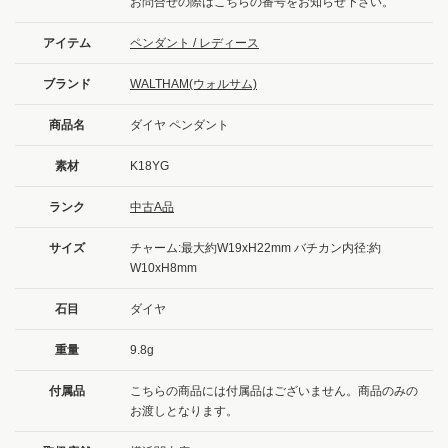
お問合せの際はこちらの番号をお知らせ下さい。
アイテム
ペンダント / レディース
ブランド
WALTHAM(ウォルサム)
商品名
ダイヤ ペンダント
素材
K18YG
ランク
中古A品
サイズ
チャーム:最大約W19xH22mm バチカン内径:約
W10xH8mm
石目
ダイヤ
重量
9.8g
付属品
こちらの商品には付属品はございません。商品のみの
お渡しとなります。