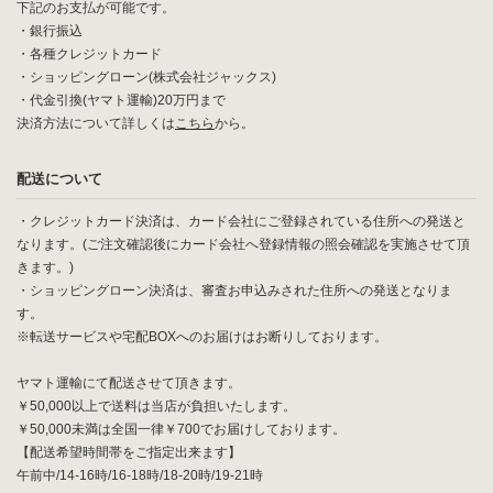
下記のお支払が可能です。
・銀行振込
・各種クレジットカード
・ショッピングローン(株式会社ジャックス)
・代金引換(ヤマト運輸)20万円まで
決済方法について詳しくは
こちら
から。
配送について
・クレジットカード決済は、カード会社にご登録されている住所への発送と
なります。(ご注文確認後にカード会社へ登録情報の照会確認を実施させて頂
きます。)
・ショッピングローン決済は、審査お申込みされた住所への発送となりま
す。
※転送サービスや宅配BOXへのお届けはお断りしております。
ヤマト運輸にて配送させて頂きます。
￥50,000以上で送料は当店が負担いたします。
￥50,000未満は全国一律￥700でお届けしております。
【配送希望時間帯をご指定出来ます】
午前中/14-16時/16-18時/18-20時/19-21時