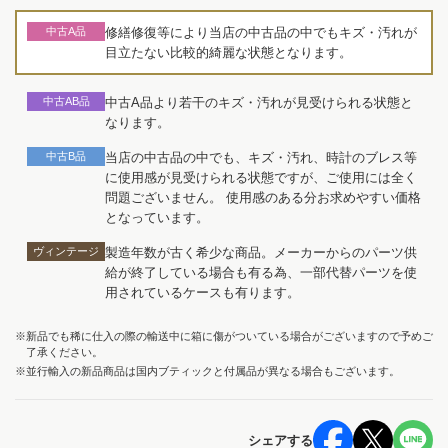
中古A品
修繕修復等により当店の中古品の中でもキズ・汚れが
目立たない比較的綺麗な状態となります。
中古AB品
中古A品より若干のキズ・汚れが見受けられる状態と
なります。
中古B品
当店の中古品の中でも、キズ・汚れ、時計のブレス等
に使用感が見受けられる状態ですが、ご使用には全く
問題ございません。 使用感のある分お求めやすい価格
となっています。
ヴィンテージ
製造年数が古く希少な商品。メーカーからのパーツ供
給が終了している場合も有る為、一部代替パーツを使
用されているケースも有ります。
※新品でも稀に仕入の際の輸送中に箱に傷がついている場合がございますので予めご
了承ください。
※並行輸入の新品商品は国内ブティックと付属品が異なる場合もございます。
シェアする