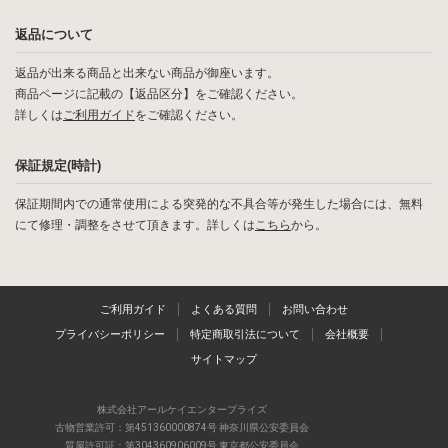
返品について
返品が出来る商品と出来ない商品が御座います。
商品ページに記載の【返品区分】をご確認ください。
詳しくは
ご利用ガイド
をご確認ください。
保証規定(時計)
保証期間内での通常使用による突発的な不具合等が発生した場合には、無料
にて修理・調整をさせて頂きます。詳しくは
こちら
から。
ご利用ガイド
よくある質問
お問い合わせ
プライバシーポリシー
特定商取引法について
会社概要
サイトマップ
株式会社アールケイエンタープライズ
古物営業許可：第451360000874号 神奈川県公安委員会
質屋許可証：第304360906009号 東京都公安委員会