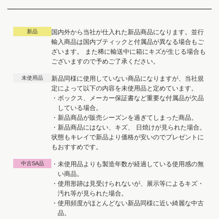
新品
国内外から当社が仕入れた新品商品になります。並行
輸入商品は国内ブティックと付属品が異なる場合もご
ざいます。 また稀に輸送中に箱にキズが生じる場合も
ございますので予めご了承ください。
未使用品
新品同様に使用していない商品になりますが、当社規
定によって以下の内容を未使用品と定めています。
・ボックス、メーカー保証書など重要な付属品が欠品
している場合。
・新品商品が販売シーズンを過ぎてしまった商品。
・新品商品にはない、キズ、 日焼けが見られた場合。
状態もキレイで新品より価格が安いのでプレゼントに
もおすすめです。
中古SA品
・未使用品よりも製造年数が経過している使用感の無
い商品。
・使用形跡は見受けられないが、展示等によるキズ・
汚れ等が見られた場合。
・使用頻度がほとんどない新品同様に近い綺麗な中古
品。