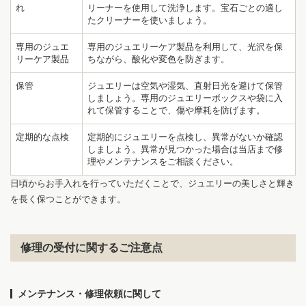
れ
リーナーを使用して洗浄します。宝石ごとの適し
たクリーナーを使いましょう。
専用のジュエ
専用のジュエリーケア製品を利用して、光沢を保
リーケア製品
ちながら、酸化や変色を防ぎます。
保管
ジュエリーは空気や湿気、直射日光を避けて保管
1
4
しましょう。専用のジュエリーボックスや袋に入
れて保管することで、傷や摩耗を防げます。
定期的な点検
定期的にジュエリーを点検し、異常がないか確認
しましょう。異常が見つかった場合は当店まで修
理やメンテナンスをご相談ください。
日頃からお手入れを行っていただくことで、ジュエリーの美しさと輝き
を長く保つことができます。
修理の受付に関するご注意点
メンテナンス・修理依頼に関して