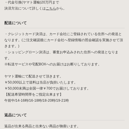
・代金引換(ヤマト運輸)20万円まで
決済方法について詳しくは
こちら
から。
配送について
・クレジットカード決済は、カード会社にご登録されている住所への発送と
なります。(ご注文確認後にカード会社へ登録情報の照会確認を実施させて頂
きます。)
・ショッピングローン決済は、審査お申込みされた住所への発送となりま
す。
※転送サービスや宅配BOXへのお届けはお断りしております。
ヤマト運輸にて配送させて頂きます。
￥50,000以上で送料は当店が負担いたします。
￥50,000未満は全国一律￥700でお届けしております。
【配送希望時間帯をご指定出来ます】
午前中/14-16時/16-18時/18-20時/19-21時
返品について
返品が出来る商品と出来ない商品が御座います。