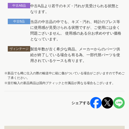
中古AB品
中古A品より若干のキズ・汚れが見受けられる状態と
なります。
中古B品
当店の中古品の中でも、キズ・汚れ、時計のブレス等
に使用感が見受けられる状態ですが、ご使用には全く
問題ございません。 使用感のある分お求めやすい価格
となっています。
ヴィンテージ
製造年数が古く希少な商品。メーカーからのパーツ供
給が終了している場合も有る為、一部代替パーツを使
用されているケースも有ります。
※新品でも稀に仕入の際の輸送中に箱に傷がついている場合がございますので予めご
了承ください。
※並行輸入の新品商品は国内ブティックと付属品が異なる場合もございます。
シェアする