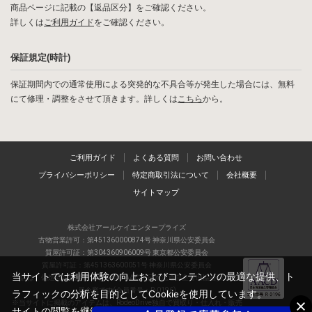
商品ページに記載の【返品区分】をご確認ください。
詳しくは
ご利用ガイド
をご確認ください。
保証規定(時計)
保証期間内での通常使用による突発的な不具合等が発生した場合には、無料
にて修理・調整をさせて頂きます。詳しくは
こちら
から。
ご利用ガイド
よくある質問
お問い合わせ
プライバシーポリシー
特定商取引法について
会社概要
サイトマップ
株式会社アールケイエンタープライズ
古物営業許可：第451360000874号 神奈川県公安委員会
質屋許可証：第304360906009号 東京都公安委員会
質屋許可証：第451363600051号 神奈川県公安委員会
当サイトでは利用体験の向上およびコンテンツの最適な提供、ト
当店は、偽造品の流通防止を目指すAACD(日本流通自主管理協会)の正会
員企業です(会員番号：R-0196)
ラフィックの分析を目的としてCookieを使用しています。
※当サイトに掲載のアイテムは、RodeoDrive独自で買取り・仕入れ・販売
サイトの閲覧を継続された場合、Cookieの利用に同意したものと