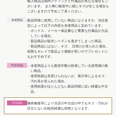
輸入商品は国内ブティックと付属品が異なる場合もご
ざいます。 また稀に輸送中に箱にキズが生じる場合も
ございますので予めご了承ください。
未使用品
新品同様に使用していない商品になりますが、当社規
定によって以下の内容を未使用品と定めています。
・ボックス、メーカー保証書など重要な付属品が欠品
している場合。
・新品商品が販売シーズンを過ぎてしまった商品。
・新品商品にはない、キズ、 日焼けが見られた場合。
状態もキレイで新品より価格が安いのでプレゼントに
もおすすめです。
中古SA品
・未使用品よりも製造年数が経過している使用感の無
い商品。
・使用形跡は見受けられないが、展示等によるキズ・
汚れ等が見られた場合。
・使用頻度がほとんどない新品同様に近い綺麗な中古
品。
中古A品
修繕修復等により当店の中古品の中でもキズ・汚れが
目立たない比較的綺麗な状態となります。