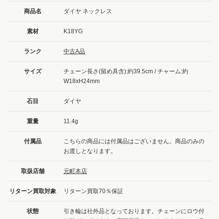
商品名
ダイヤ ネックレス
素材
K18YG
ランク
中古A品
サイズ
チェーン長さ(留め具含):約39.5cm / チャーム:約
W18xH24mm
石目
ダイヤ
重量
11.4g
付属品
こちらの商品には付属品はございません。商品のみの
お渡しとなります。
取扱店舗
元町本店
リターン買取対象
リターン買取70％保証
状態
引き輪は社外品となっております。チェーンにロウ付