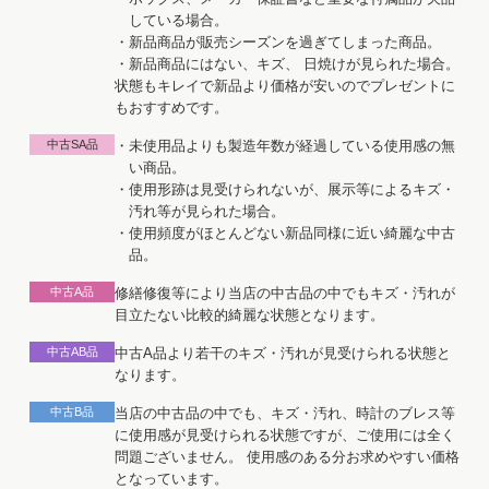
している場合。
・新品商品が販売シーズンを過ぎてしまった商品。
・新品商品にはない、キズ、 日焼けが見られた場合。
状態もキレイで新品より価格が安いのでプレゼントに
もおすすめです。
中古SA品
・未使用品よりも製造年数が経過している使用感の無
い商品。
・使用形跡は見受けられないが、展示等によるキズ・
汚れ等が見られた場合。
・使用頻度がほとんどない新品同様に近い綺麗な中古
品。
中古A品
修繕修復等により当店の中古品の中でもキズ・汚れが
目立たない比較的綺麗な状態となります。
中古AB品
中古A品より若干のキズ・汚れが見受けられる状態と
なります。
中古B品
当店の中古品の中でも、キズ・汚れ、時計のブレス等
に使用感が見受けられる状態ですが、ご使用には全く
問題ございません。 使用感のある分お求めやすい価格
となっています。