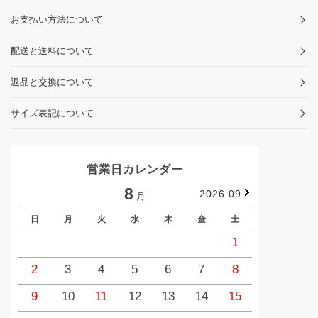
お支払い方法について
配送と送料について
返品と交換について
サイズ表記について
営業日カレンダー
8
2026.09
月
日
月
火
水
木
金
土
日
1
2
3
4
5
6
7
8
6
9
10
11
12
13
14
15
13
1