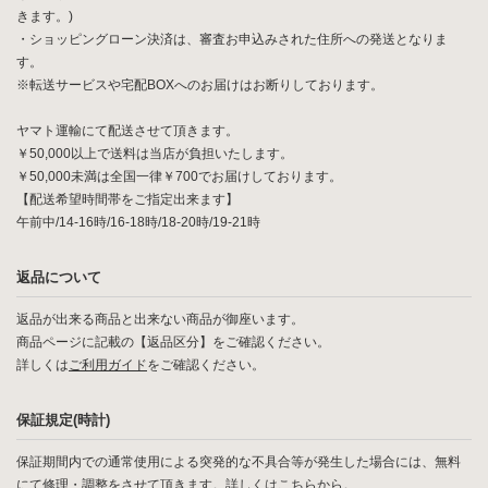
きます。)
・ショッピングローン決済は、審査お申込みされた住所への発送となりま
す。
※転送サービスや宅配BOXへのお届けはお断りしております。
ヤマト運輸にて配送させて頂きます。
￥50,000以上で送料は当店が負担いたします。
￥50,000未満は全国一律￥700でお届けしております。
【配送希望時間帯をご指定出来ます】
午前中/14-16時/16-18時/18-20時/19-21時
返品について
返品が出来る商品と出来ない商品が御座います。
商品ページに記載の【返品区分】をご確認ください。
詳しくは
ご利用ガイド
をご確認ください。
保証規定(時計)
保証期間内での通常使用による突発的な不具合等が発生した場合には、無料
にて修理・調整をさせて頂きます。詳しくは
こちら
から。