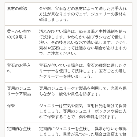
素材の確認
金や銀、宝石などの素材によって適したお手入れ
方法が異なりますのでまず、ジュエリーの素材を
確認しましょう。
柔らかい布で
汚れがひどい場合は、ぬるま湯と中性洗剤を使っ
の拭き取り
て洗浄します。やわらかい歯ブラシなどで優しく
洗い、その後きれいな水で洗い流します。 ただし
素材や宝石によっては適さない場合がありますの
で、ご注意ください。
宝石のお手入
宝石が付いている場合は、宝石の種類に適したク
れ
リーナーを使用して洗浄します。宝石ごとの適し
たクリーナーを使いましょう。
専用のジュエ
専用のジュエリーケア製品を利用して、光沢を保
リーケア製品
ちながら、酸化や変色を防ぎます。
保管
ジュエリーは空気や湿気、直射日光を避けて保管
しましょう。専用のジュエリーボックスや袋に入
れて保管することで、傷や摩耗を防げます。
定期的な点検
定期的にジュエリーを点検し、異常がないか確認
しましょう。異常が見つかった場合は当店まで修