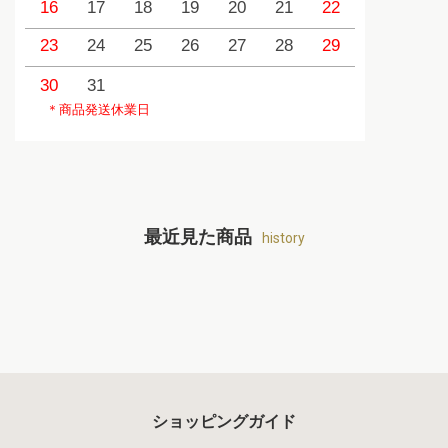
16
17
18
19
20
21
22
20
2
23
24
25
26
27
28
29
27
2
30
31
＊商品発送休業日
最近見た商品
history
ショッピングガイド