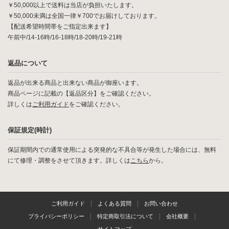
￥50,000以上で送料は当店が負担いたします。
￥50,000未満は全国一律￥700でお届けしております。
【配送希望時間帯をご指定出来ます】
午前中/14-16時/16-18時/18-20時/19-21時
返品について
返品が出来る商品と出来ない商品が御座います。
商品ページに記載の【返品区分】をご確認ください。
詳しくは
ご利用ガイド
をご確認ください。
保証規定(時計)
保証期間内での通常使用による突発的な不具合等が発生した場合には、無料
にて修理・調整をさせて頂きます。詳しくは
こちら
から。
ご利用ガイド
よくある質問
お問い合わせ
プライバシーポリシー
特定商取引法について
会社概要