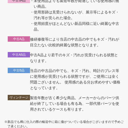
中古SA品
・未使用品よりも製造年数が経過している使用感の無
い商品。
・使用形跡は見受けられないが、展示等によるキズ・
汚れ等が見られた場合。
・使用頻度がほとんどない新品同様に近い綺麗な中古
品。
中古A品
修繕修復等により当店の中古品の中でもキズ・汚れが
目立たない比較的綺麗な状態となります。
中古AB品
中古A品より若干のキズ・汚れが見受けられる状態と
なります。
中古B品
当店の中古品の中でも、キズ・汚れ、時計のブレス等
に使用感が見受けられる状態ですが、ご使用には全く
問題ございません。 使用感のある分お求めやすい価格
となっています。
ヴィンテージ
製造年数が古く希少な商品。メーカーからのパーツ供
給が終了している場合も有る為、一部代替パーツを使
用されているケースも有ります。
※新品でも稀に仕入の際の輸送中に箱に傷がついている場合がございますので予めご
了承ください。