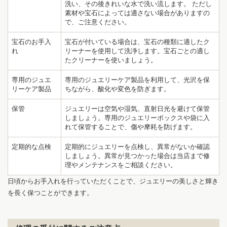
洗い、その後きれいな水で洗い流します。 ただし
素材や宝石によっては適さない場合がありますの
で、ご注意ください。
宝石のお手入
宝石が付いている場合は、宝石の種類に適したク
れ
リーナーを使用して洗浄します。宝石ごとの適し
たクリーナーを使いましょう。
専用のジュエ
専用のジュエリーケア製品を利用して、光沢を保
リーケア製品
ちながら、酸化や変色を防ぎます。
保管
ジュエリーは空気や湿気、直射日光を避けて保管
しましょう。専用のジュエリーボックスや袋に入
れて保管することで、傷や摩耗を防げます。
定期的な点検
定期的にジュエリーを点検し、異常がないか確認
しましょう。異常が見つかった場合は当店まで修
理やメンテナンスをご相談ください。
日頃からお手入れを行っていただくことで、ジュエリーの美しさと輝き
を長く保つことができます。