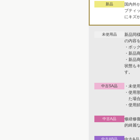
新品
国内外
ブティ
にキズ
未使用品
新品同
の内容
・ボッ
・新品
・新品
状態も
す。
中古SA品
・未使
・使用
た場
・使用
中古A品
修繕修
的綺麗
中古AB品
中古A