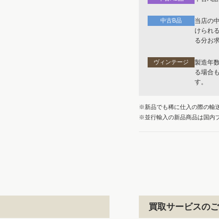
中古B品
当店の
けられ
る分お
ヴィンテージ
製造年
る場合
す。
※新品でも稀に仕入の際の輸
※並行輸入の新品商品は国内
買取サービスのご