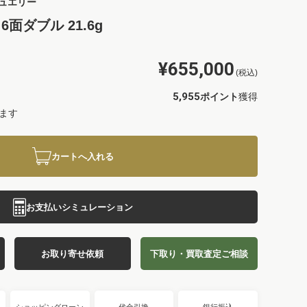
ュエリー
面ダブル 21.6g
¥655,000
(税込)
5,955
ポイント
獲得
ます
カートへ入れる
お支払いシミュレーション
お取り寄せ依頼
下取り・買取査定ご相談
ショッピングローン
代金引換
銀行振込