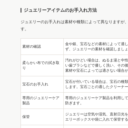
ジュエリーアイテムのお手入れ方法
ジュエリーのお手入れは素材や種類によって異なりますが
す。
金や銀、宝石などの素材によって適
素材の確認
ず、ジュエリーの素材を確認しまし
汚れがひどい場合は、ぬるま湯と中
柔らかい布での拭き取
い歯ブラシなどで優しく洗い、その後
り
素材や宝石によっては適さない場合
宝石が付いている場合は、宝石の種
宝石のお手入れ
します。宝石ごとの適したクリーナ
専用のジュエリーケア
専用のジュエリーケア製品を利用し
製品
防ぎます。
ジュエリーは空気や湿気、直射日光
保管
エリーボックスや袋に入れて保管す