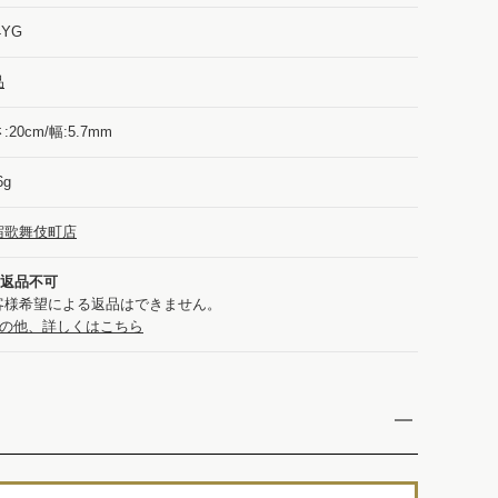
4YG
品
:20cm/幅:5.7mm
6g
宿歌舞伎町店
：返品不可
客様希望による返品はできません。
の他、詳しくはこちら