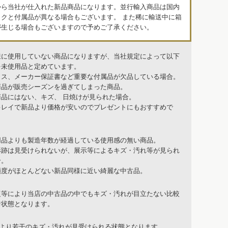
から当社が仕入れた新品商品になります。並行輸入商品は国内
ックと付属品が異なる場合もございます。 また稀に輸送中に箱
が生じる場合もございますので予めご了承ください。
様に使用していない商品になりますが、当社規定によって以下
を未使用品と定めています。
クス、メーカー保証書など重要な付属品が欠品している場合。
商品が販売シーズンを過ぎてしまった商品。
商品にはない、キズ、 日焼けが見られた場合。
キレイで新品より価格が安いのでプレゼントにもおすすめで
用品よりも製造年数が経過している使用感の無い商品。
形跡は見受けられないが、展示等によるキズ・汚れ等が見られ
合。
頻度がほとんどない新品同様に近い綺麗な中古品。
復等により当店の中古品の中でもキズ・汚れが目立たない比較
な状態となります。
品より若干のキズ・汚れが見受けられる状態となります。