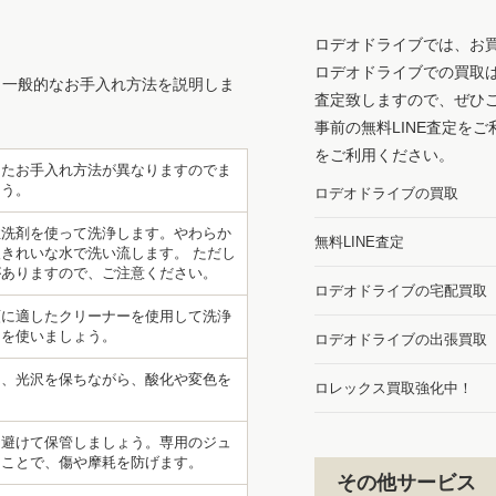
ロデオドライブでは、お
ロデオドライブでの買取
、一般的なお手入れ方法を説明しま
査定致しますので、ぜひ
事前の無料LINE査定を
をご利用ください。
したお手入れ方法が異なりますのでま
ょう。
ロデオドライブの買取
性洗剤を使って洗浄します。やわらか
無料LINE査定
きれいな水で洗い流します。 ただし
がありますので、ご注意ください。
ロデオドライブの宅配買取
類に適したクリーナーを使用して洗浄
ーを使いましょう。
ロデオドライブの出張買取
て、光沢を保ちながら、酸化や変色を
ロレックス買取強化中！
を避けて保管しましょう。専用のジュ
ることで、傷や摩耗を防げます。
その他サービス