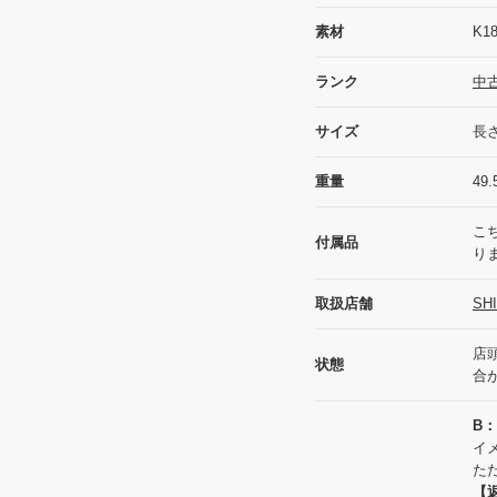
素材
K1
ランク
中
サイズ
長さ
重量
49.
こ
付属品
り
取扱店舗
SH
店
状態
合
B
イ
た
【