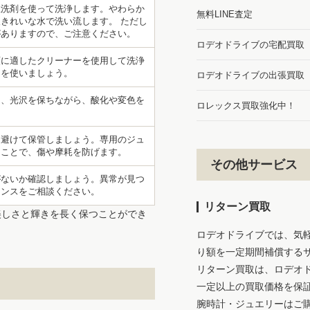
性洗剤を使って洗浄します。やわらか
無料LINE査定
きれいな水で洗い流します。 ただし
がありますので、ご注意ください。
ロデオドライブの宅配買取
類に適したクリーナーを使用して洗浄
ーを使いましょう。
ロデオドライブの出張買取
て、光沢を保ちながら、酸化や変色を
ロレックス買取強化中！
を避けて保管しましょう。専用のジュ
ることで、傷や摩耗を防げます。
その他サービス
がないか確認しましょう。異常が見つ
ナンスをご相談ください。
リターン買取
美しさと輝きを長く保つことができ
ロデオドライブでは、気
り額を一定期間補償する
リターン買取は、ロデオ
一定以上の買取価格を保
腕時計・ジュエリーはご