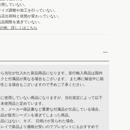
使用していない。
サイズ調整や加工を行っていない。
当店出荷時と状態が変わっていない。
返品期限を過ぎていない。
の他、詳しくはこちら
から当社が仕入れた新品商品になります。並行輸入商品は国内
ックと付属品が異なる場合もございます。 また稀に輸送中に箱
が生じる場合もございますので予めご了承ください。
様に使用していない商品になりますが、当社規定によって以下
を未使用品と定めています。
クス、メーカー保証書など重要な付属品が欠品している場合。
商品が販売シーズンを過ぎてしまった商品。
商品にはない、キズ、 日焼けが見られた場合。
キレイで新品より価格が安いのでプレゼントにもおすすめで