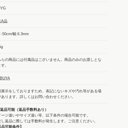
8YG
古A品
:50cm/幅:6.3mm
5g
ちらの商品には付属品はございません。商品のみのお渡しとな
ます。
IBUYA
頭展示をしておりますため、表記にないキズや汚れ等がある場
があります。詳しくはお問い合わせください。
：返品可能（返品手数料あり）
メージ違いやサイズ違い等、以下条件の場合可能です。
だし返品に際しては手数料が発生します。ご注意ください。
返品可能条件】