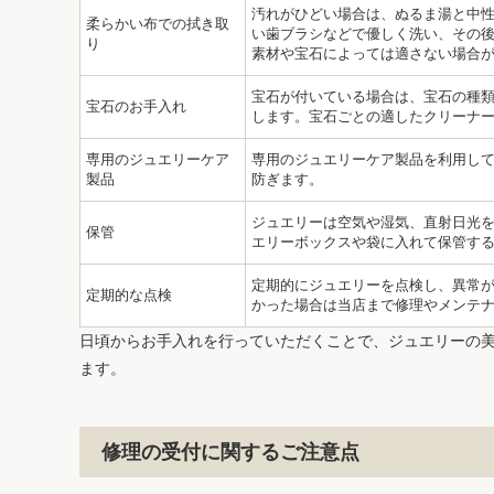
汚れがひどい場合は、ぬるま湯と中
柔らかい布での拭き取
い歯ブラシなどで優しく洗い、その後
り
素材や宝石によっては適さない場合
宝石が付いている場合は、宝石の種
宝石のお手入れ
します。宝石ごとの適したクリーナ
専用のジュエリーケア
専用のジュエリーケア製品を利用し
製品
防ぎます。
ジュエリーは空気や湿気、直射日光
保管
エリーボックスや袋に入れて保管す
定期的にジュエリーを点検し、異常
定期的な点検
かった場合は当店まで修理やメンテ
日頃からお手入れを行っていただくことで、ジュエリーの
ます。
修理の受付に関するご注意点