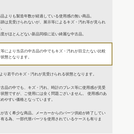
用品よりも製造年数が経過している使用感の無い商品。
形跡は見受けられないが、展示等によるキズ・汚れ等が見られ
合。
頻度がほとんどない新品同様に近い綺麗な中古品。
復等により当店の中古品の中でもキズ・汚れが目立たない比較
な状態となります。
品より若干のキズ・汚れが見受けられる状態となります。
中古品の中でも、キズ・汚れ、時計のブレス等に使用感が見受
る状態ですが、ご使用には全く問題ございません。 使用感のあ
求めやすい価格となっています。
数が古く希少な商品。メーカーからのパーツ供給が終了してい
も有る為、一部代替パーツを使用されているケースも有りま