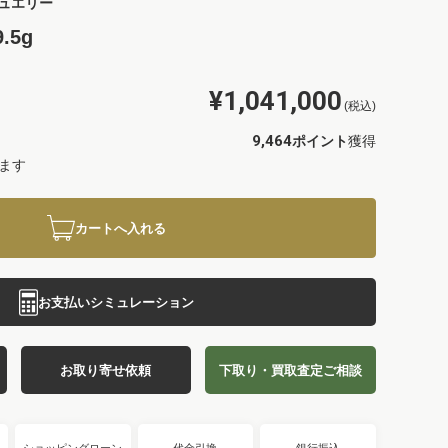
ュエリー
.5g
¥1,041,000
(税込)
9,464
ポイント
獲得
ます
カートへ入れる
お支払いシミュレーション
お取り寄せ依頼
下取り・買取査定ご相談
ショッピングローン
代金引換
銀行振込