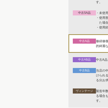
す。
中古SA品
・未使
・使用
た場
・使用
中古A品
修繕修
的綺麗
中古AB品
中古A
中古B品
当店の
けられ
る分お
ヴィンテージ
製造年
る場合
す。