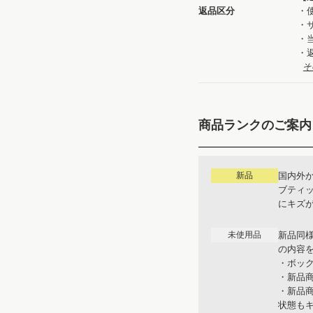
返品区分
・
・
・
・
そ
商品ランクのご案内
新品
国内外
ブティ
にキズ
未使用品
新品同
の内容
・ボッ
・新品
・新品
状態も