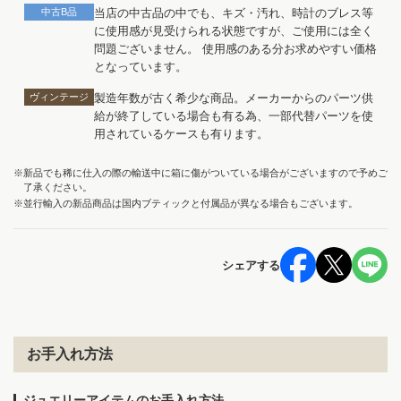
中古B品
当店の中古品の中でも、キズ・汚れ、時計のブレス等
に使用感が見受けられる状態ですが、ご使用には全く
問題ございません。 使用感のある分お求めやすい価格
となっています。
ヴィンテージ
製造年数が古く希少な商品。メーカーからのパーツ供
給が終了している場合も有る為、一部代替パーツを使
用されているケースも有ります。
※新品でも稀に仕入の際の輸送中に箱に傷がついている場合がございますので予めご
了承ください。
※並行輸入の新品商品は国内ブティックと付属品が異なる場合もございます。
シェアする
お手入れ方法
ジュエリーアイテムのお手入れ方法