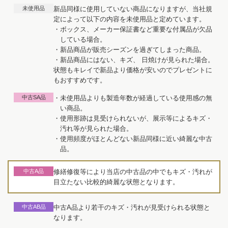
未使用品
新品同様に使用していない商品になりますが、当社規
定によって以下の内容を未使用品と定めています。
・ボックス、メーカー保証書など重要な付属品が欠品
している場合。
・新品商品が販売シーズンを過ぎてしまった商品。
・新品商品にはない、キズ、 日焼けが見られた場合。
状態もキレイで新品より価格が安いのでプレゼントに
もおすすめです。
中古SA品
・未使用品よりも製造年数が経過している使用感の無
い商品。
・使用形跡は見受けられないが、展示等によるキズ・
汚れ等が見られた場合。
・使用頻度がほとんどない新品同様に近い綺麗な中古
品。
中古A品
修繕修復等により当店の中古品の中でもキズ・汚れが
目立たない比較的綺麗な状態となります。
中古AB品
中古A品より若干のキズ・汚れが見受けられる状態と
なります。