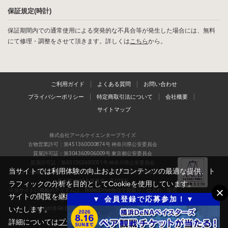
保証規定(時計)
保証期間内での通常使用による突発的な不具合等が発生した場合には、無料
にて修理・調整をさせて頂きます。詳しくは
こちら
から。
ご利用ガイド
よくある質問
お問い合わせ
プライバシーポリシー
特定商取引法について
会社概要
サイトマップ
株式会社アールケイエンタープライズ
古物営業許可：第451360000874号 神奈川県公安委員会
質屋許可証：第304360906009号 東京都公安委員会
質屋許可証：第451363600051号 神奈川県公安委員会
当サイトでは利用体験の向上およびコンテンツの最適な提供、ト
当店は、偽造品の流通防止を目指すAACD(日本流通自主管理協会)の正会
員企業です(会員番号：R-0196)
ラフィックの分析を目的としてCookieを使用しています。
※当サイトに掲載のアイテムは、RodeoDrive独自で買取り・仕入れ・販売
サイトの閲覧を継続された場合、Cookieの利用に同意したものと
▼ 会員登録で応募参加！▼
しているアイテムの一例です
いたします。
Copyright © RK ENTERPRISE co.,ltd All Rights Reserved.
詳細については
プライバシーポリシー
をご確認ください。