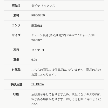
商品名
ダイヤ ネックレス
素材
Pt900/850
ランク
中古A品
サイズ
チェーン長さ(留め具含):約38/42cm / チャーム:約
W45mm
石目
ダイヤ1ct
重量
6.9g
付属品
こちらの商品には付属品はございません。商品のみの
お渡しとなります。
取扱店舗
SHIBUYA
状態
店頭展示をしておりますため、表記にないキズや汚れ
等がある場合があります。詳しくはお問い合わせくだ
さい。