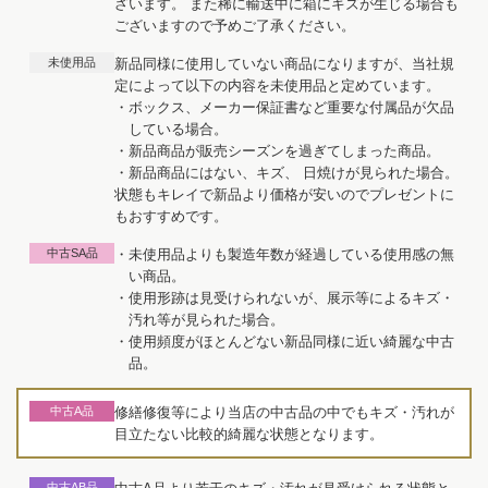
ざいます。 また稀に輸送中に箱にキズが生じる場合も
ございますので予めご了承ください。
未使用品
新品同様に使用していない商品になりますが、当社規
定によって以下の内容を未使用品と定めています。
・ボックス、メーカー保証書など重要な付属品が欠品
している場合。
・新品商品が販売シーズンを過ぎてしまった商品。
・新品商品にはない、キズ、 日焼けが見られた場合。
状態もキレイで新品より価格が安いのでプレゼントに
もおすすめです。
中古SA品
・未使用品よりも製造年数が経過している使用感の無
い商品。
・使用形跡は見受けられないが、展示等によるキズ・
汚れ等が見られた場合。
・使用頻度がほとんどない新品同様に近い綺麗な中古
品。
中古A品
修繕修復等により当店の中古品の中でもキズ・汚れが
目立たない比較的綺麗な状態となります。
中古AB品