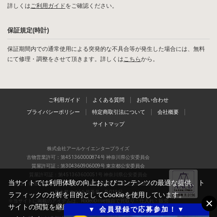
詳しくは
ご利用ガイド
をご確認ください。
保証規定(時計)
保証期間内での通常使用による突発的な不具合等が発生した場合には、無料
にて修理・調整をさせて頂きます。詳しくは
こちら
から。
ご利用ガイド
よくある質問
お問い合わせ
プライバシーポリシー
特定商取引法について
会社概要
サイトマップ
株式会社アールケイエンタープライズ
古物営業許可：第451360000874号 神奈川県公安委員会
質屋許可証：第304360906009号 東京都公安委員会
質屋許可証：第451363600051号 神奈川県公安委員会
当サイトでは利用体験の向上およびコンテンツの最適な提供、ト
当店は、偽造品の流通防止を目指すAACD(日本流通自主管理協会)の正会
員企業です(会員番号：R-0196)
ラフィックの分析を目的としてCookieを使用しています。
※当サイトに掲載のアイテムは、RodeoDrive独自で買取り・仕入れ・販売
サイトの閲覧を継続された場合、Cookieの利用に同意したものと
▼ 会員登録で応募参加！▼
しているアイテムの一例です