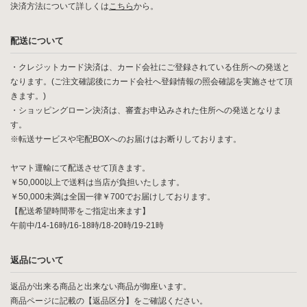
決済方法について詳しくは
こちら
から。
配送について
・クレジットカード決済は、カード会社にご登録されている住所への発送と
なります。(ご注文確認後にカード会社へ登録情報の照会確認を実施させて頂
きます。)
・ショッピングローン決済は、審査お申込みされた住所への発送となりま
す。
※転送サービスや宅配BOXへのお届けはお断りしております。
ヤマト運輸にて配送させて頂きます。
￥50,000以上で送料は当店が負担いたします。
￥50,000未満は全国一律￥700でお届けしております。
【配送希望時間帯をご指定出来ます】
午前中/14-16時/16-18時/18-20時/19-21時
返品について
返品が出来る商品と出来ない商品が御座います。
商品ページに記載の【返品区分】をご確認ください。