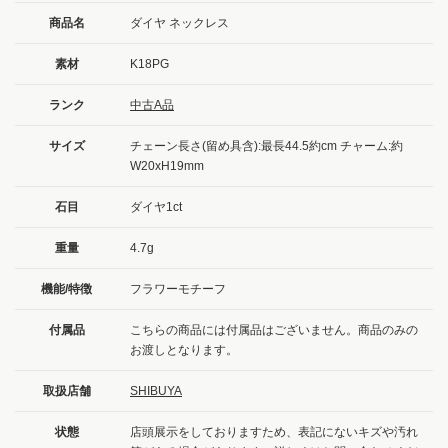
商品名
ダイヤ ネックレス
素材
K18PG
ランク
中古A品
サイズ
チェーン長さ(留め具含):最長44.5約cm チャーム:約
W20xH19mm
石目
ダイヤ1ct
重量
4.7g
機能/特徴
フラワーモチーフ
付属品
こちらの商品には付属品はございません。商品のみの
お渡しとなります。
取扱店舗
SHIBUYA
状態
店頭展示をしておりますため、表記にないキズや汚れ