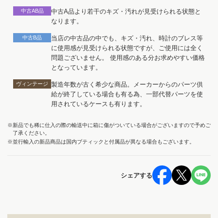
中古AB品
中古A品より若干のキズ・汚れが見受けられる状態と
なります。
中古B品
当店の中古品の中でも、キズ・汚れ、時計のブレス等
に使用感が見受けられる状態ですが、ご使用には全く
問題ございません。 使用感のある分お求めやすい価格
となっています。
ヴィンテージ
製造年数が古く希少な商品。メーカーからのパーツ供
給が終了している場合も有る為、一部代替パーツを使
用されているケースも有ります。
※新品でも稀に仕入の際の輸送中に箱に傷がついている場合がございますので予めご
了承ください。
※並行輸入の新品商品は国内ブティックと付属品が異なる場合もございます。
シェアする