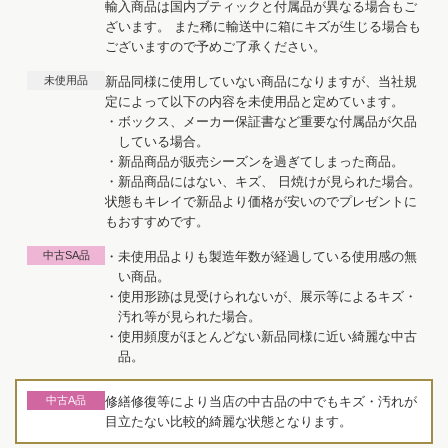
輸入商品は国内ブティックと付属品が異なる場合もご
ざいます。 また稀に輸送中に箱にキズが生じる場合も
ございますので予めご了承ください。
未使用品
新品同様に使用していない商品になりますが、当社規
定によって以下の内容を未使用品と定めています。
・ボックス、メーカー保証書など重要な付属品が欠品
している場合。
・新品商品が販売シーズンを過ぎてしまった商品。
・新品商品にはない、キズ、 日焼けが見られた場合。
状態もキレイで新品より価格が安いのでプレゼントに
もおすすめです。
中古SA品
・未使用品よりも製造年数が経過している使用感の無
い商品。
・使用形跡は見受けられないが、展示等によるキズ・
汚れ等が見られた場合。
・使用頻度がほとんどない新品同様に近い綺麗な中古
品。
中古A品
修繕修復等により当店の中古品の中でもキズ・汚れが
目立たない比較的綺麗な状態となります。