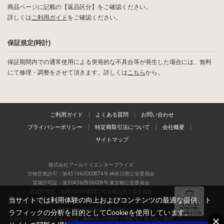
商品ページに記載の【返品区分】をご確認ください。
詳しくは
ご利用ガイド
をご確認ください。
保証規定(時計)
保証期間内での通常使用による突発的な不具合等が発生した場合には、無料
にて修理・調整をさせて頂きます。詳しくは
こちら
から。
ご利用ガイド
よくある質問
お問い合わせ
プライバシーポリシー
特定商取引法について
会社概要
サイトマップ
株式会社アールケイエンタープライズ
古物営業許可：第451360000874号 神奈川県公安委員会
質屋許可証：第304360906009号 東京都公安委員会
質屋許可証：第451363600051号 神奈川県公安委員会
当サイトでは利用体験の向上およびコンテンツの最適な提供、ト
当店は、偽造品の流通防止を目指すAACD(日本流通自主管理協会)の正会
員企業です(会員番号：R-0196)
ラフィックの分析を目的としてCookieを使用しています。
※当サイトに掲載のアイテムは、RodeoDrive独自で買取り・仕入れ・販売