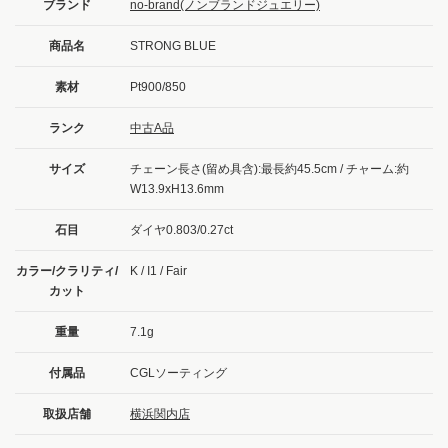
ブランド
no-brand(ノンブランドジュエリー)
商品名
STRONG BLUE
素材
Pt900/850
ランク
中古A品
サイズ
チェーン長さ(留め具含):最長約45.5cm / チャーム:約
W13.9xH13.6mm
石目
ダイヤ0.803/0.27ct
カラー/クラリティ/
K / I1 / Fair
カット
重量
7.1g
付属品
CGLソーティング
取扱店舗
横浜関内店