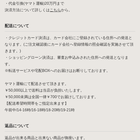
・代金引換(ヤマト運輸)20万円まで
決済方法について詳しくは
こちら
から。
配送について
・クレジットカード決済は、カード会社にご登録されている住所への発送と
なります。(ご注文確認後にカード会社へ登録情報の照会確認を実施させて頂
きます。)
・ショッピングローン決済は、審査お申込みされた住所への発送となりま
す。
※転送サービスや宅配BOXへのお届けはお断りしております。
ヤマト運輸にて配送させて頂きます。
￥50,000以上で送料は当店が負担いたします。
￥50,000未満は全国一律￥700でお届けしております。
【配送希望時間帯をご指定出来ます】
午前中/14-16時/16-18時/18-20時/19-21時
返品について
返品が出来る商品と出来ない商品が御座います。