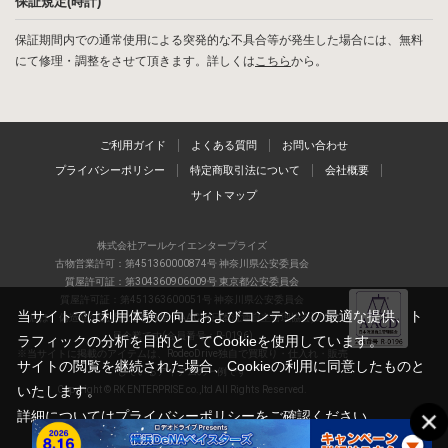
保証規定(時計)
保証期間内での通常使用による突発的な不具合等が発生した場合には、無料
にて修理・調整をさせて頂きます。詳しくは
こちら
から。
ご利用ガイド
よくある質問
お問い合わせ
プライバシーポリシー
特定商取引法について
会社概要
サイトマップ
株式会社アールケイエンタープライズ
古物営業許可：第451360000874号 神奈川県公安委員会
質屋許可証：第304360906009号 東京都公安委員会
質屋許可証：第451363600051号 神奈川県公安委員会
当サイトでは利用体験の向上およびコンテンツの最適な提供、ト
当店は、偽造品の流通防止を目指すAACD(日本流通自主管理協会)の正会
員企業です(会員番号：R-0196)
ラフィックの分析を目的としてCookieを使用しています。
※当サイトに掲載のアイテムは、RodeoDrive独自で買取り・仕入れ・販売
サイトの閲覧を継続された場合、Cookieの利用に同意したものと
しているアイテムの一例です
いたします。
Copyright © RK ENTERPRISE co.,ltd All Rights Reserved.
詳細については
プライバシーポリシー
をご確認ください。