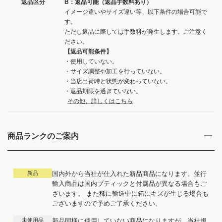
返品区分
B：返品可能（返品手数料あり）
イメージ違いやサイズ違い等、以下条件の場合可能で
す。
ただし返品に際しては手数料が発生します。ご注意く
ださい。
【返品可能条件】
・使用していない。
・サイズ調整や加工を行っていない。
・当店出荷時と状態が変わっていない。
・返品期限を過ぎていない。
その他、詳しくはこちら
商品ランクのご案内
新品
国内外から当社が仕入れた新品商品になります。並行
輸入商品は国内ブティックと付属品が異なる場合もご
ざいます。 また稀に輸送中に箱にキズが生じる場合も
ございますので予めご了承ください。
未使用品
新品同様に使用していない商品になりますが、当社規