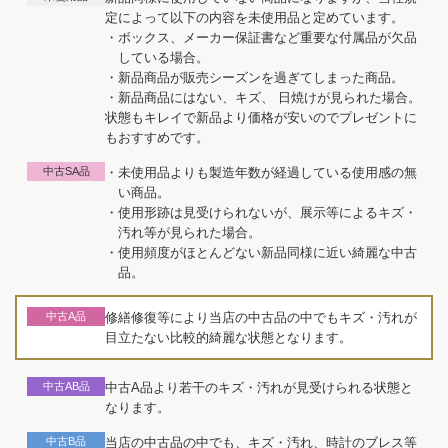
定によって以下の内容を未使用品と定めています。
・ボックス、メーカー保証書など重要な付属品が欠品
している場合。
・新品商品が販売シーズンを過ぎてしまった商品。
・新品商品にはない、キズ、 日焼けが見られた場合。
状態もキレイで新品より価格が安いのでプレゼントに
もおすすめです。
中古SA品
・未使用品よりも製造年数が経過している使用感の無
い商品。
・使用形跡は見受けられないが、展示等によるキズ・
汚れ等が見られた場合。
・使用頻度がほとんどない新品同様に近い綺麗な中古
品。
中古A品
修繕修復等により当店の中古品の中でもキズ・汚れが
目立たない比較的綺麗な状態となります。
中古AB品
中古A品より若干のキズ・汚れが見受けられる状態と
なります。
中古B品
当店の中古品の中でも、キズ・汚れ、時計のブレス等