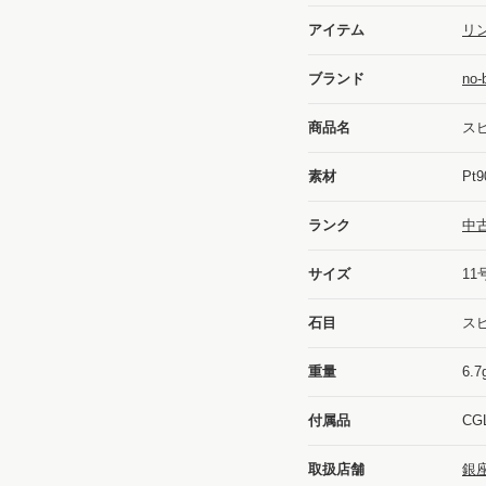
アイテム
リン
ブランド
no
商品名
ス
素材
Pt9
ランク
中
サイズ
11
石目
スピ
重量
6.7
付属品
C
取扱店舗
銀