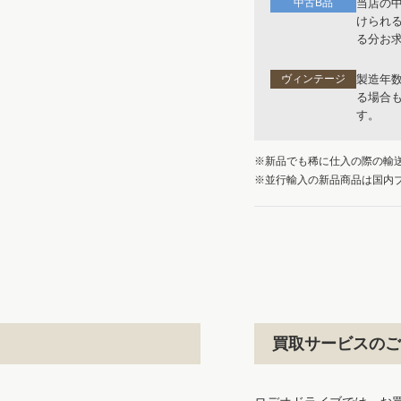
中古B品
当店の
けられ
る分お
ヴィンテージ
製造年
る場合
す。
※新品でも稀に仕入の際の輸
※並行輸入の新品商品は国内
買取サービスのご