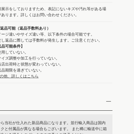
頭展示をしておりますため、表記にないキズや汚れ等がある場
があります。詳しくはお問い合わせください。
：返品可能（返品手数料あり）
メージ違いやサイズ違い等、以下条件の場合可能です。
だし返品に際しては手数料が発生します。ご注意ください。
返品可能条件】
使用していない。
サイズ調整や加工を行っていない。
当店出荷時と状態が変わっていない。
返品期限を過ぎていない。
の他、詳しくはこちら
から当社が仕入れた新品商品になります。並行輸入商品は国内
ックと付属品が異なる場合もございます。 また稀に輸送中に箱