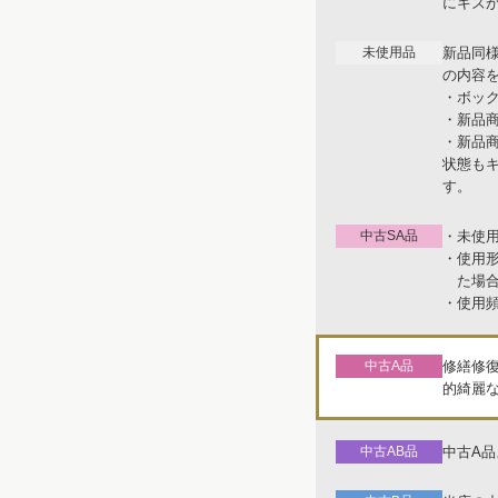
にキズ
未使用品
新品同
の内容
・ボッ
・新品
・新品
状態も
す。
中古SA品
・未使
・使用
た場
・使用
中古A品
修繕修
的綺麗
中古AB品
中古A