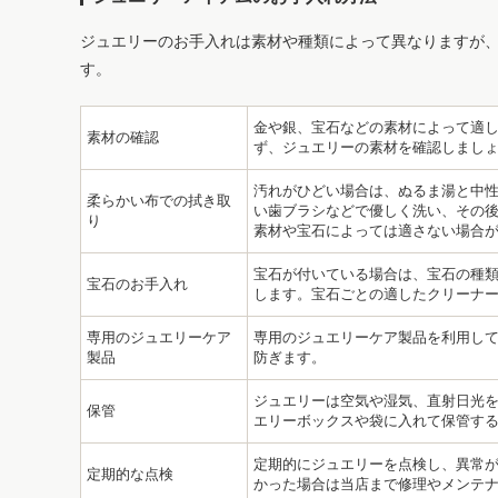
ジュエリーのお手入れは素材や種類によって異なりますが
す。
金や銀、宝石などの素材によって適
素材の確認
ず、ジュエリーの素材を確認しまし
汚れがひどい場合は、ぬるま湯と中
柔らかい布での拭き取
い歯ブラシなどで優しく洗い、その後
り
素材や宝石によっては適さない場合
宝石が付いている場合は、宝石の種
宝石のお手入れ
します。宝石ごとの適したクリーナ
専用のジュエリーケア
専用のジュエリーケア製品を利用し
製品
防ぎます。
ジュエリーは空気や湿気、直射日光
保管
エリーボックスや袋に入れて保管す
定期的にジュエリーを点検し、異常
定期的な点検
かった場合は当店まで修理やメンテ