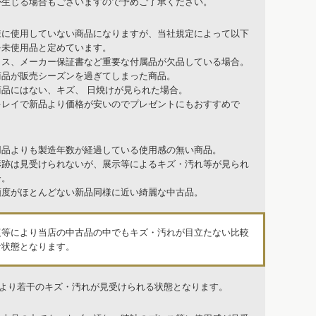
が生じる場合もございますので予めご了承ください。
様に使用していない商品になりますが、当社規定によって以下
を未使用品と定めています。
クス、メーカー保証書など重要な付属品が欠品している場合。
商品が販売シーズンを過ぎてしまった商品。
商品にはない、キズ、 日焼けが見られた場合。
キレイで新品より価格が安いのでプレゼントにもおすすめで
用品よりも製造年数が経過している使用感の無い商品。
形跡は見受けられないが、展示等によるキズ・汚れ等が見られ
合。
頻度がほとんどない新品同様に近い綺麗な中古品。
復等により当店の中古品の中でもキズ・汚れが目立たない比較
な状態となります。
品より若干のキズ・汚れが見受けられる状態となります。