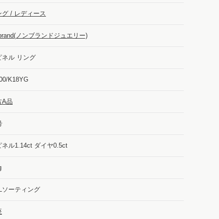
グ / レディース
-brand(ノンブランドジュエリー)
ピネル リング
00/K18YG
古A品
号
ネル1.14ct ダイヤ0.5ct
g
GLソーティング
座