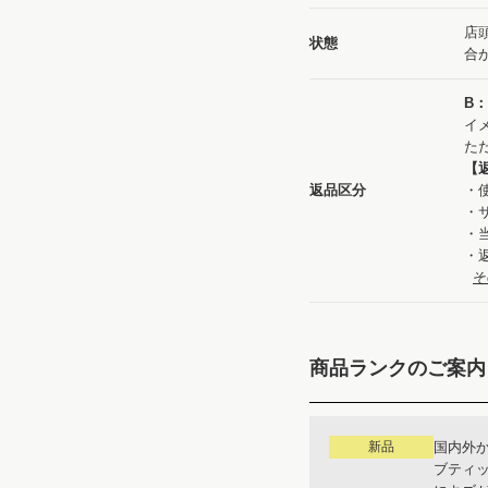
店
状態
合
B
イ
た
【
返品区分
・
・
・
・
そ
商品ランクのご案内
新品
国内外
ブティ