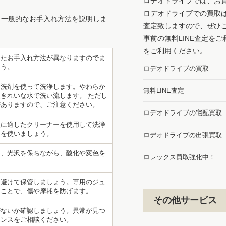
ロデオドライブでは、お
ロデオドライブでの買取
、一般的なお手入れ方法を説明しま
査定致しますので、ぜひ
事前の無料LINE査定を
をご利用ください。
したお手入れ方法が異なりますのでま
ょう。
ロデオドライブの買取
性洗剤を使って洗浄します。やわらか
無料LINE査定
きれいな水で洗い流します。 ただし
がありますので、ご注意ください。
ロデオドライブの宅配買取
類に適したクリーナーを使用して洗浄
ーを使いましょう。
ロデオドライブの出張買取
て、光沢を保ちながら、酸化や変色を
ロレックス買取強化中！
を避けて保管しましょう。専用のジュ
ることで、傷や摩耗を防げます。
その他サービス
がないか確認しましょう。異常が見つ
ナンスをご相談ください。