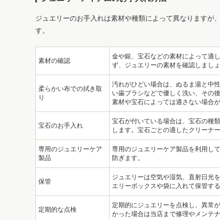
ジュエリーのお手入れは素材や種類によって異なりますが
す。
金や銀、宝石などの素材によって適
素材の確認
ず、ジュエリーの素材を確認しまし
汚れがひどい場合は、ぬるま湯と中
柔らかい布での拭き取
い歯ブラシなどで優しく洗い、その後
り
素材や宝石によっては適さない場合
宝石が付いている場合は、宝石の種
宝石のお手入れ
します。宝石ごとの適したクリーナ
専用のジュエリーケア
専用のジュエリーケア製品を利用し
製品
防ぎます。
ジュエリーは空気や湿気、直射日光
保管
エリーボックスや袋に入れて保管す
定期的にジュエリーを点検し、異常
定期的な点検
かった場合は当店まで修理やメンテ