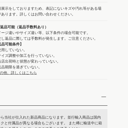
頭展示をしておりますため、表記にないキズや汚れ等がある場
があります。詳しくはお問い合わせください。
：返品可能（返品手数料あり）
メージ違いやサイズ違い等、以下条件の場合可能です。
だし返品に際しては手数料が発生します。ご注意ください。
返品可能条件】
使用していない。
サイズ調整や加工を行っていない。
当店出荷時と状態が変わっていない。
返品期限を過ぎていない。
の他、詳しくはこちら
から当社が仕入れた新品商品になります。並行輸入商品は国内
ックと付属品が異なる場合もございます。 また稀に輸送中に箱