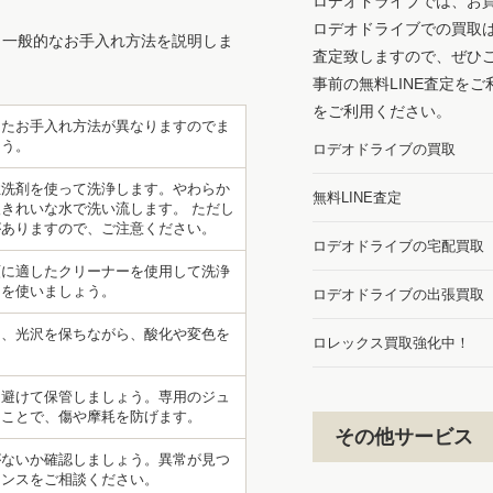
ロデオドライブでは、お
ロデオドライブでの買取
、一般的なお手入れ方法を説明しま
査定致しますので、ぜひ
事前の無料LINE査定を
をご利用ください。
したお手入れ方法が異なりますのでま
ょう。
ロデオドライブの買取
性洗剤を使って洗浄します。やわらか
無料LINE査定
きれいな水で洗い流します。 ただし
がありますので、ご注意ください。
ロデオドライブの宅配買取
類に適したクリーナーを使用して洗浄
ーを使いましょう。
ロデオドライブの出張買取
て、光沢を保ちながら、酸化や変色を
ロレックス買取強化中！
を避けて保管しましょう。専用のジュ
ることで、傷や摩耗を防げます。
その他サービス
がないか確認しましょう。異常が見つ
ナンスをご相談ください。