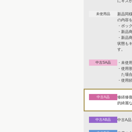
にキズ
未使用品
新品同
の内容
・ボッ
・新品
・新品
状態も
す。
中古SA品
・未使
・使用
た場
・使用
中古A品
修繕修
的綺麗
中古AB品
中古A