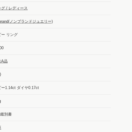
グ / レディース
-brand(ノンブランドジュエリー)
ビー リング
00
古A品
号
ー1.14ct ダイヤ0.17ct
g
A鑑別書
座