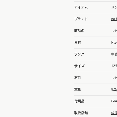
アイテム
リン
ブランド
no
商品名
ル
素材
Pt9
ランク
中
サイズ
12
石目
ルビ
重量
9.2
付属品
GI
取扱店舗
銀