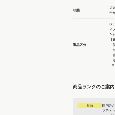
店
状態
合
B
イ
た
【
返品区分
・
・
・
・
そ
商品ランクのご案内
新品
国内外
ブティ