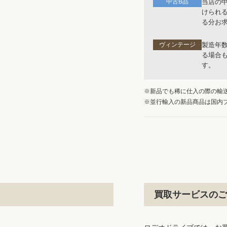
中古B品
当店の
けられ
る分お
ヴィンテージ
製造年
る場合
す。
※新品でも稀に仕入の際の輸
※並行輸入の新品商品は国内
買取サービスのご