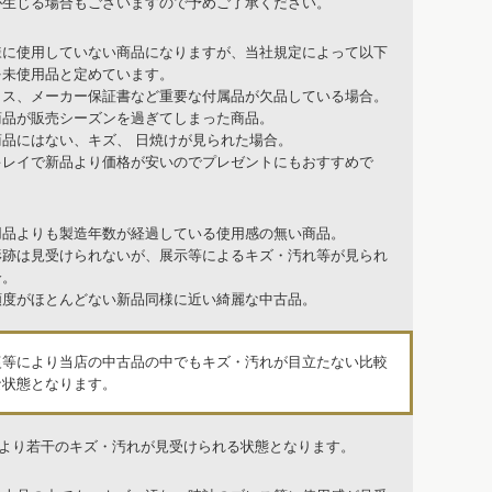
が生じる場合もございますので予めご了承ください。
様に使用していない商品になりますが、当社規定によって以下
を未使用品と定めています。
クス、メーカー保証書など重要な付属品が欠品している場合。
商品が販売シーズンを過ぎてしまった商品。
商品にはない、キズ、 日焼けが見られた場合。
キレイで新品より価格が安いのでプレゼントにもおすすめで
用品よりも製造年数が経過している使用感の無い商品。
形跡は見受けられないが、展示等によるキズ・汚れ等が見られ
合。
頻度がほとんどない新品同様に近い綺麗な中古品。
復等により当店の中古品の中でもキズ・汚れが目立たない比較
な状態となります。
品より若干のキズ・汚れが見受けられる状態となります。