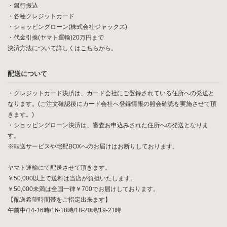
・銀行振込
・各種クレジットカード
・ショッピングローン(株式会社ジャックス)
・代金引換(ヤマト運輸)20万円まで
決済方法について詳しくは
こちら
から。
配送について
・クレジットカード決済は、カード会社にご登録されている住所への発送と
なります。(ご注文確認後にカード会社へ登録情報の照会確認を実施させて頂
きます。)
・ショッピングローン決済は、審査お申込みされた住所への発送となりま
す。
※転送サービスや宅配BOXへのお届けはお断りしております。
ヤマト運輸にて配送させて頂きます。
￥50,000以上で送料は当店が負担いたします。
￥50,000未満は全国一律￥700でお届けしております。
【配送希望時間帯をご指定出来ます】
午前中/14-16時/16-18時/18-20時/19-21時