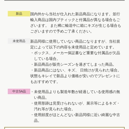
新品
国内外から当社が仕入れた新品商品になります。並行
輸入商品は国内ブティックと付属品が異なる場合もご
ざいます。 また稀に輸送中に箱にキズが生じる場合も
ございますので予めご了承ください。
未使用品
新品同様に使用していない商品になりますが、当社規
定によって以下の内容を未使用品と定めています。
・ボックス、メーカー保証書など重要な付属品が欠品
している場合。
・新品商品が販売シーズンを過ぎてしまった商品。
・新品商品にはない、キズ、 日焼けが見られた場合。
状態もキレイで新品より価格が安いのでプレゼントに
もおすすめです。
中古SA品
・未使用品よりも製造年数が経過している使用感の無
い商品。
・使用形跡は見受けられないが、展示等によるキズ・
汚れ等が見られた場合。
・使用頻度がほとんどない新品同様に近い綺麗な中古
品。