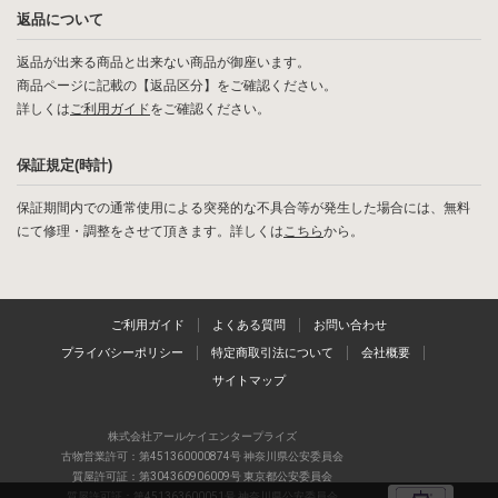
返品について
返品が出来る商品と出来ない商品が御座います。
商品ページに記載の【返品区分】をご確認ください。
詳しくは
ご利用ガイド
をご確認ください。
保証規定(時計)
保証期間内での通常使用による突発的な不具合等が発生した場合には、無料
にて修理・調整をさせて頂きます。詳しくは
こちら
から。
ご利用ガイド
よくある質問
お問い合わせ
プライバシーポリシー
特定商取引法について
会社概要
サイトマップ
株式会社アールケイエンタープライズ
古物営業許可：第451360000874号 神奈川県公安委員会
質屋許可証：第304360906009号 東京都公安委員会
質屋許可証：第451363600051号 神奈川県公安委員会