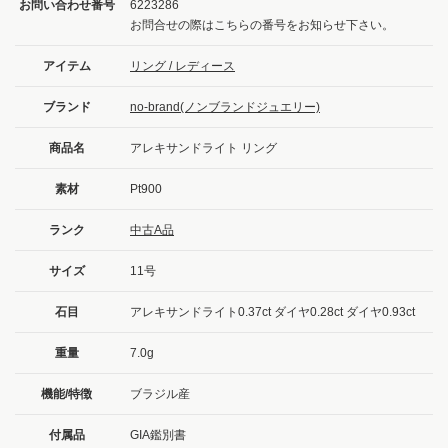
お問い合わせ番号
6223286
お問合せの際はこちらの番号をお知らせ下さい。
アイテム
リング / レディース
ブランド
no-brand(ノンブランドジュエリー)
商品名
アレキサンドライト リング
素材
Pt900
ランク
中古A品
サイズ
11号
石目
アレキサンドライト0.37ct ダイヤ0.28ct ダイヤ0.93ct
重量
7.0g
機能/特徴
ブラジル産
付属品
GIA鑑別書