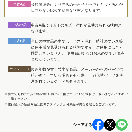
中古A品
修繕修復等により当店の中古品の中でもキズ・汚れが
目立たない比較的綺麗な状態となります。
中古AB品
中古A品より若干のキズ・汚れが見受けられる状態と
なります。
中古B品
当店の中古品の中でも、キズ・汚れ、時計のブレス等
に使用感が見受けられる状態ですが、ご使用には全く
問題ございません。 使用感のある分お求めやすい価格
となっています。
ヴィンテージ
製造年数が古く希少な商品。メーカーからのパーツ供
給が終了している場合も有る為、一部代替パーツを使
用されているケースも有ります。
※新品でも稀に仕入の際の輸送中に箱に傷がついている場合がございますので予めご
了承ください。
※並行輸入の新品商品は国内ブティックと付属品が異なる場合もございます。
シェアする