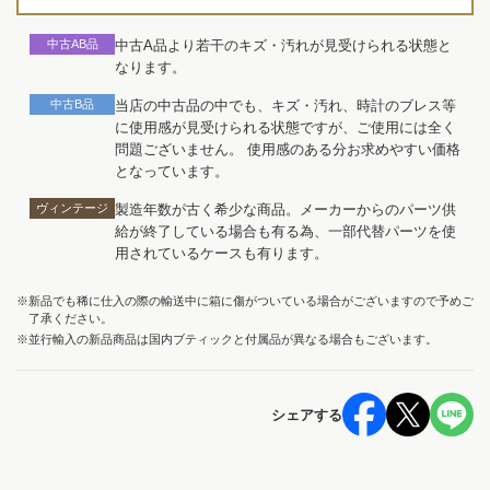
中古AB品
中古A品より若干のキズ・汚れが見受けられる状態と
なります。
中古B品
当店の中古品の中でも、キズ・汚れ、時計のブレス等
に使用感が見受けられる状態ですが、ご使用には全く
問題ございません。 使用感のある分お求めやすい価格
となっています。
ヴィンテージ
製造年数が古く希少な商品。メーカーからのパーツ供
給が終了している場合も有る為、一部代替パーツを使
用されているケースも有ります。
※新品でも稀に仕入の際の輸送中に箱に傷がついている場合がございますので予めご
了承ください。
※並行輸入の新品商品は国内ブティックと付属品が異なる場合もございます。
シェアする