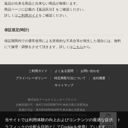
返品が出来る商品と出来ない商品が御座います。
商品ページに記載の【返品区分】をご確認ください。
詳しくは
ご利用ガイド
をご確認ください。
保証規定(時計)
保証期間内での通常使用による突発的な不具合等が発生した場合には、無料
にて修理・調整をさせて頂きます。詳しくは
こちら
から。
ご利用ガイド
よくある質問
お問い合わせ
プライバシーポリシー
特定商取引法について
会社概要
サイトマップ
株式会社アールケイエンタープライズ
古物営業許可：第451360000874号 神奈川県公安委員会
質屋許可証：第304360906009号 東京都公安委員会
質屋許可証：第451363600051号 神奈川県公安委員会
当サイトでは利用体験の向上およびコンテンツの最適な提供、ト
当店は、偽造品の流通防止を目指すAACD(日本流通自主管理協会)の正会
員企業です(会員番号：R-0196)
ラフィックの分析を目的としてCookieを使用しています。