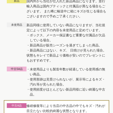
新品
国内外から当社が仕入れた新品商品になります。並行
輸入商品は国内ブティックと付属品が異なる場合もご
ざいます。 また稀に輸送中に箱にキズが生じる場合も
ございますので予めご了承ください。
未使用品
新品同様に使用していない商品になりますが、当社規
定によって以下の内容を未使用品と定めています。
・ボックス、メーカー保証書など重要な付属品が欠品
している場合。
・新品商品が販売シーズンを過ぎてしまった商品。
・新品商品にはない、キズ、 日焼けが見られた場合。
状態もキレイで新品より価格が安いのでプレゼントに
もおすすめです。
中古SA品
・未使用品よりも製造年数が経過している使用感の無
い商品。
・使用形跡は見受けられないが、展示等によるキズ・
汚れ等が見られた場合。
・使用頻度がほとんどない新品同様に近い綺麗な中古
品。
中古A品
修繕修復等により当店の中古品の中でもキズ・汚れが
目立たない比較的綺麗な状態となります。