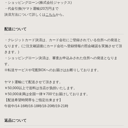
・ショッピングローン(株式会社ジャックス)
・代金引換(ヤマト運輸)20万円まで
決済方法について詳しくは
こちら
から。
配送について
・クレジットカード決済は、カード会社にご登録されている住所への発送と
なります。(ご注文確認後にカード会社へ登録情報の照会確認を実施させて頂
きます。)
・ショッピングローン決済は、審査お申込みされた住所への発送となりま
す。
※転送サービスや宅配BOXへのお届けはお断りしております。
ヤマト運輸にて配送させて頂きます。
￥50,000以上で送料は当店が負担いたします。
￥50,000未満は全国一律￥700でお届けしております。
【配送希望時間帯をご指定出来ます】
午前中/14-16時/16-18時/18-20時/19-21時
返品について