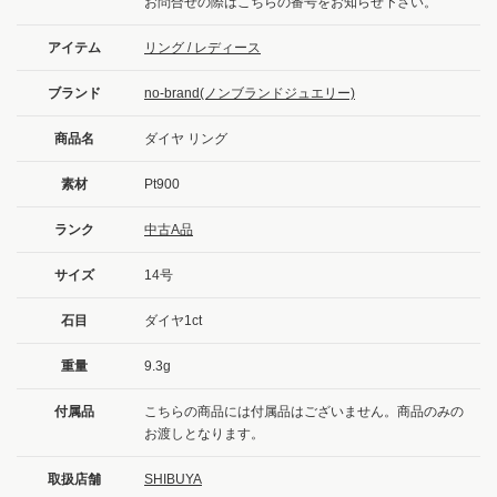
お問合せの際はこちらの番号をお知らせ下さい。
アイテム
リング / レディース
ブランド
no-brand(ノンブランドジュエリー)
商品名
ダイヤ リング
素材
Pt900
ランク
中古A品
サイズ
14号
石目
ダイヤ1ct
重量
9.3g
付属品
こちらの商品には付属品はございません。商品のみの
お渡しとなります。
取扱店舗
SHIBUYA