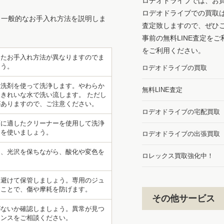
ロデオドライブでは、お
ロデオドライブでの買取
、一般的なお手入れ方法を説明しま
査定致しますので、ぜひ
事前の無料LINE査定を
をご利用ください。
したお手入れ方法が異なりますのでま
ょう。
ロデオドライブの買取
性洗剤を使って洗浄します。やわらか
無料LINE査定
きれいな水で洗い流します。 ただし
がありますので、ご注意ください。
ロデオドライブの宅配買取
類に適したクリーナーを使用して洗浄
ーを使いましょう。
ロデオドライブの出張買取
て、光沢を保ちながら、酸化や変色を
ロレックス買取強化中！
を避けて保管しましょう。専用のジュ
ることで、傷や摩耗を防げます。
その他サービス
がないか確認しましょう。異常が見つ
ナンスをご相談ください。