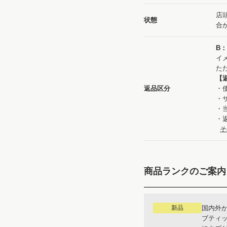
店
状態
合
B
イ
た
【
返品区分
・
・
・
・
そ
商品ランクのご案内
新品
国内外
ブティ