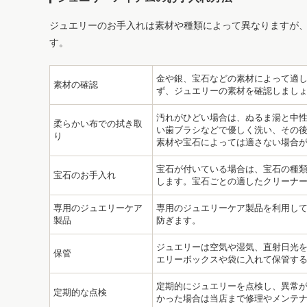
ジュエリーのお手入れは素材や種類によって異なりますが
す。
金や銀、宝石などの素材によって適
素材の確認
ず、ジュエリーの素材を確認しまし
汚れがひどい場合は、ぬるま湯と中
柔らかい布での拭き取
い歯ブラシなどで優しく洗い、その後
り
素材や宝石によっては適さない場合
宝石が付いている場合は、宝石の種
宝石のお手入れ
します。宝石ごとの適したクリーナ
専用のジュエリーケア
専用のジュエリーケア製品を利用し
製品
防ぎます。
ジュエリーは空気や湿気、直射日光
保管
エリーボックスや袋に入れて保管す
定期的にジュエリーを点検し、異常
定期的な点検
かった場合は当店まで修理やメンテ