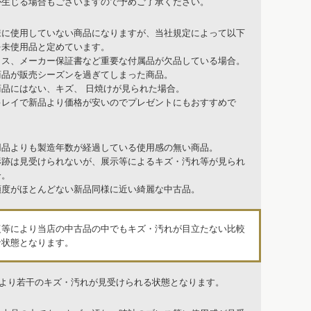
が生じる場合もございますので予めご了承ください。
様に使用していない商品になりますが、当社規定によって以下
を未使用品と定めています。
クス、メーカー保証書など重要な付属品が欠品している場合。
商品が販売シーズンを過ぎてしまった商品。
商品にはない、キズ、 日焼けが見られた場合。
キレイで新品より価格が安いのでプレゼントにもおすすめで
用品よりも製造年数が経過している使用感の無い商品。
形跡は見受けられないが、展示等によるキズ・汚れ等が見られ
合。
頻度がほとんどない新品同様に近い綺麗な中古品。
復等により当店の中古品の中でもキズ・汚れが目立たない比較
な状態となります。
品より若干のキズ・汚れが見受けられる状態となります。