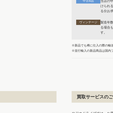
中古B品
当店の
けられ
る分お
ヴィンテージ
製造年
る場合
す。
※新品でも稀に仕入の際の輸
※並行輸入の新品商品は国内
買取サービスのご