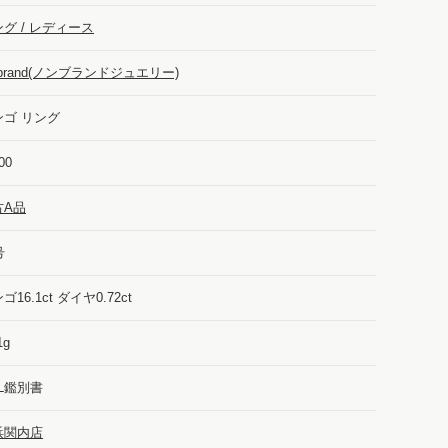
グ / レディース
-brand(ノンブランドジュエリー)
ンゴ リング
00
古A品
号
ゴ16.1ct ダイヤ0.72ct
1g
L鑑別書
浜関内店