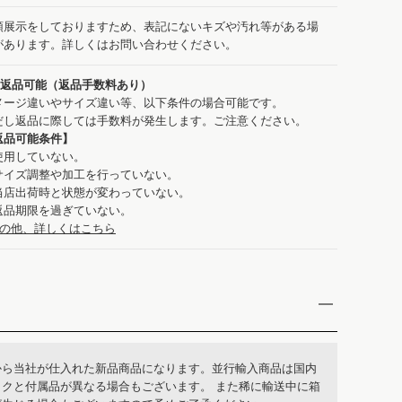
頭展示をしておりますため、表記にないキズや汚れ等がある場
があります。詳しくはお問い合わせください。
：返品可能（返品手数料あり）
メージ違いやサイズ違い等、以下条件の場合可能です。
だし返品に際しては手数料が発生します。ご注意ください。
返品可能条件】
使用していない。
サイズ調整や加工を行っていない。
当店出荷時と状態が変わっていない。
返品期限を過ぎていない。
の他、詳しくはこちら
から当社が仕入れた新品商品になります。並行輸入商品は国内
ックと付属品が異なる場合もございます。 また稀に輸送中に箱