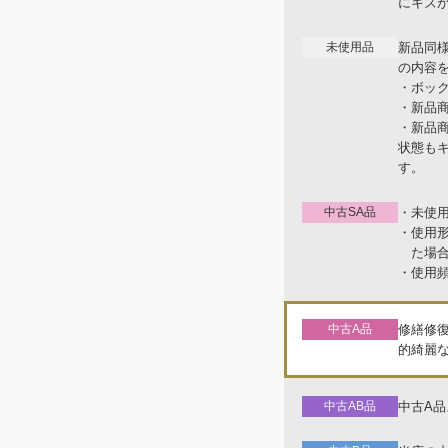
にキズ
未使用品
新品同
の内容
・ボッ
・新品
・新品
状態も
す。
中古SA品
・未使
・使用
た場
・使用
中古A品
修繕修
的綺麗
中古AB品
中古A