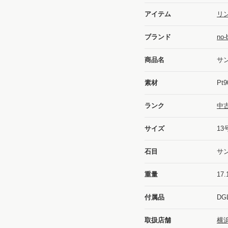
アイテム
リン
ブランド
no
商品名
サ
素材
Pt9
ランク
中
サイズ
13
石目
サン
重量
17.
付属品
DG
取扱店舗
横