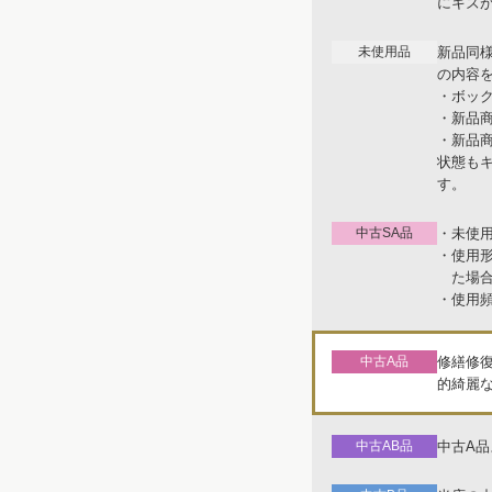
にキズ
未使用品
新品同
の内容
・ボッ
・新品
・新品
状態も
す。
中古SA品
・未使
・使用
た場
・使用
中古A品
修繕修
的綺麗
中古AB品
中古A