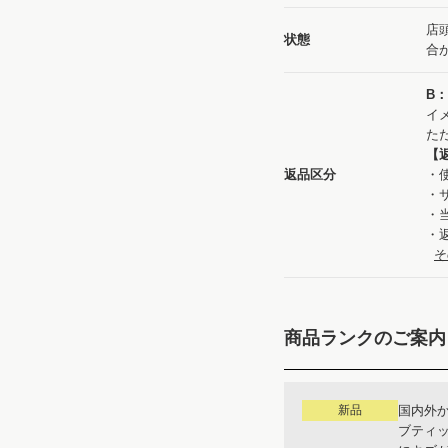
店
状態
合
B
イ
た
【
返品区分
・
・
・
・
そ
商品ランクのご案内
新品
国内外
ブティ