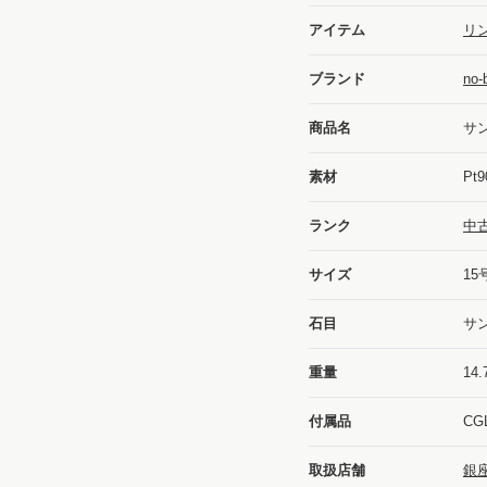
アイテム
リン
ブランド
no
商品名
サ
素材
Pt9
ランク
中
サイズ
15
石目
サン
重量
14.
付属品
C
取扱店舗
銀