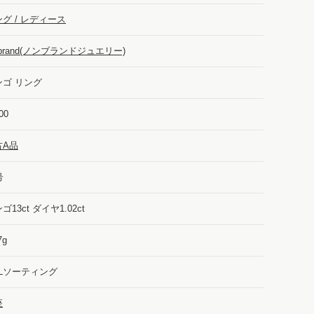
グ / レディース
-brand(ノンブランドジュエリー)
ンゴ リング
00
古A品
号
ゴ13ct ダイヤ1.02ct
7g
GLソーティング
座