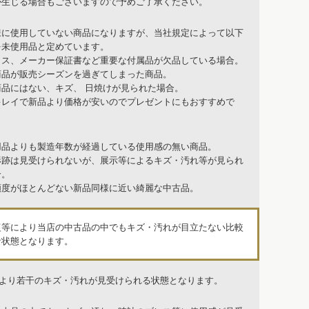
が生じる場合もございますので予めご了承ください。
様に使用していない商品になりますが、当社規定によって以下
を未使用品と定めています。
クス、メーカー保証書など重要な付属品が欠品している場合。
商品が販売シーズンを過ぎてしまった商品。
商品にはない、キズ、 日焼けが見られた場合。
キレイで新品より価格が安いのでプレゼントにもおすすめで
用品よりも製造年数が経過している使用感の無い商品。
形跡は見受けられないが、展示等によるキズ・汚れ等が見られ
合。
頻度がほとんどない新品同様に近い綺麗な中古品。
復等により当店の中古品の中でもキズ・汚れが目立たない比較
な状態となります。
品より若干のキズ・汚れが見受けられる状態となります。