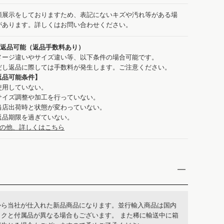
頭展示をしておりますため、表記にないキズや汚れ等がある場
があります。詳しくはお問い合わせください。
：返品可能（返品手数料あり）
メージ違いやサイズ違い等、以下条件の場合可能です。
だし返品に際しては手数料が発生します。ご注意ください。
返品可能条件】
使用していない。
サイズ調整や加工を行っていない。
当店出荷時と状態が変わっていない。
返品期限を過ぎていない。
の他、詳しくはこちら
から当社が仕入れた新品商品になります。並行輸入商品は国内
ックと付属品が異なる場合もございます。 また稀に輸送中に箱