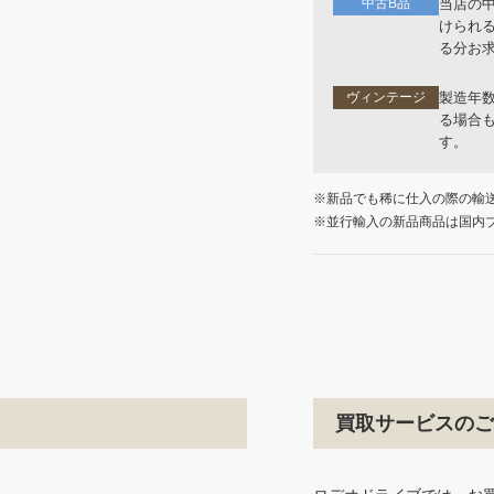
中古B品
当店の
けられ
る分お
ヴィンテージ
製造年
る場合
す。
※新品でも稀に仕入の際の輸
※並行輸入の新品商品は国内
買取サービスのご