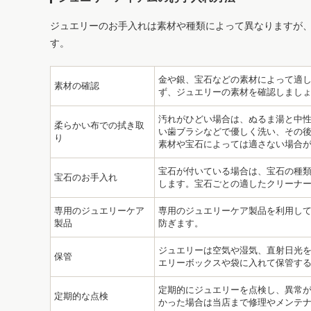
ジュエリーのお手入れは素材や種類によって異なりますが
す。
金や銀、宝石などの素材によって適
素材の確認
ず、ジュエリーの素材を確認しまし
汚れがひどい場合は、ぬるま湯と中
柔らかい布での拭き取
い歯ブラシなどで優しく洗い、その後
り
素材や宝石によっては適さない場合
宝石が付いている場合は、宝石の種
宝石のお手入れ
します。宝石ごとの適したクリーナ
専用のジュエリーケア
専用のジュエリーケア製品を利用し
製品
防ぎます。
ジュエリーは空気や湿気、直射日光
保管
エリーボックスや袋に入れて保管す
定期的にジュエリーを点検し、異常
定期的な点検
かった場合は当店まで修理やメンテ