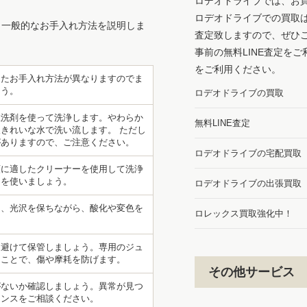
ロデオドライブでは、お
ロデオドライブでの買取
、一般的なお手入れ方法を説明しま
査定致しますので、ぜひ
事前の無料LINE査定を
をご利用ください。
したお手入れ方法が異なりますのでま
ょう。
ロデオドライブの買取
性洗剤を使って洗浄します。やわらか
無料LINE査定
きれいな水で洗い流します。 ただし
がありますので、ご注意ください。
ロデオドライブの宅配買取
類に適したクリーナーを使用して洗浄
ーを使いましょう。
ロデオドライブの出張買取
て、光沢を保ちながら、酸化や変色を
ロレックス買取強化中！
を避けて保管しましょう。専用のジュ
ることで、傷や摩耗を防げます。
その他サービス
がないか確認しましょう。異常が見つ
ナンスをご相談ください。