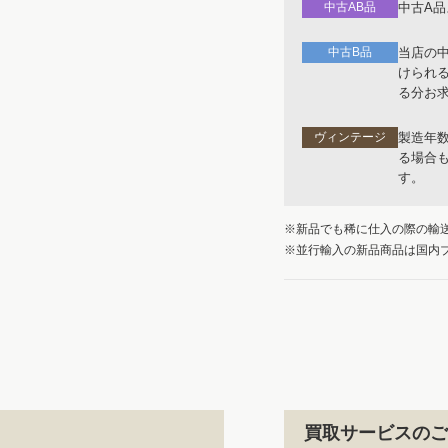
中古AB品
中古A
中古B品
当店の
けられ
る分お
ヴィンテージ
製造年
る場合
す。
※新品でも稀に仕入の際の輸
※並行輸入の新品商品は国内
買取サービスのご