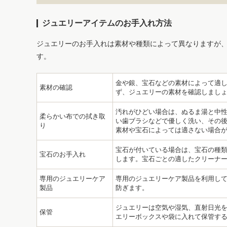
ジュエリーアイテムのお手入れ方法
ジュエリーのお手入れは素材や種類によって異なりますが
す。
金や銀、宝石などの素材によって適
素材の確認
ず、ジュエリーの素材を確認しまし
汚れがひどい場合は、ぬるま湯と中
柔らかい布での拭き取
い歯ブラシなどで優しく洗い、その後
り
素材や宝石によっては適さない場合
宝石が付いている場合は、宝石の種
宝石のお手入れ
します。宝石ごとの適したクリーナ
専用のジュエリーケア
専用のジュエリーケア製品を利用し
製品
防ぎます。
ジュエリーは空気や湿気、直射日光
保管
エリーボックスや袋に入れて保管す