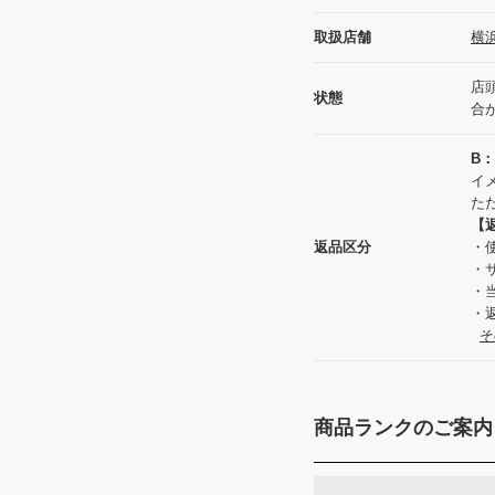
取扱店舗
横
店
状態
合
B
イ
た
【
返品区分
・
・
・
・
そ
商品ランクのご案内