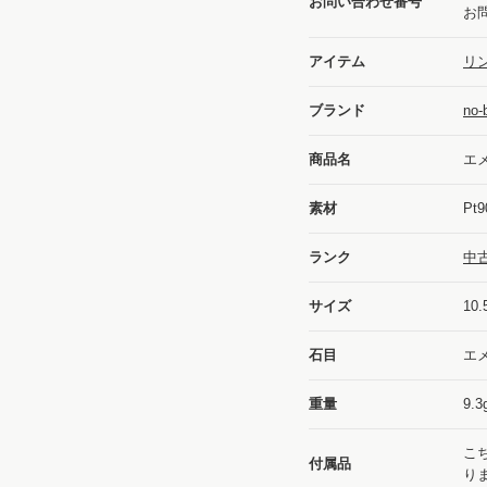
お問い合わせ番号
お
アイテム
リン
ブランド
no
商品名
エ
素材
Pt9
ランク
中
サイズ
10
石目
エメ
重量
9.3
こ
付属品
り