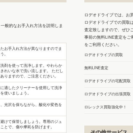
ロデオドライブでは、お
ロデオドライブでの買取
、一般的なお手入れ方法を説明しま
査定致しますので、ぜひ
事前の無料LINE査定を
をご利用ください。
したお手入れ方法が異なりますのでま
ょう。
ロデオドライブの買取
性洗剤を使って洗浄します。やわらか
無料LINE査定
きれいな水で洗い流します。 ただし
がありますので、ご注意ください。
ロデオドライブの宅配買取
類に適したクリーナーを使用して洗浄
ーを使いましょう。
ロデオドライブの出張買取
て、光沢を保ちながら、酸化や変色を
ロレックス買取強化中！
を避けて保管しましょう。専用のジュ
ることで、傷や摩耗を防げます。
その他サービス