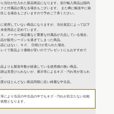
から当社が仕入れた新品商品になります。並行輸入商品は国内
ックと付属品が異なる場合もございます。 また稀に輸送中に箱
が生じる場合もございますので予めご了承ください。
様に使用していない商品になりますが、当社規定によって以下
を未使用品と定めています。
クス、メーカー保証書など重要な付属品が欠品している場合。
商品が販売シーズンを過ぎてしまった商品。
商品にはない、キズ、 日焼けが見られた場合。
キレイで新品より価格が安いのでプレゼントにもおすすめで
用品よりも製造年数が経過している使用感の無い商品。
形跡は見受けられないが、展示等によるキズ・汚れ等が見られ
合。
頻度がほとんどない新品同様に近い綺麗な中古品。
復等により当店の中古品の中でもキズ・汚れが目立たない比較
な状態となります。