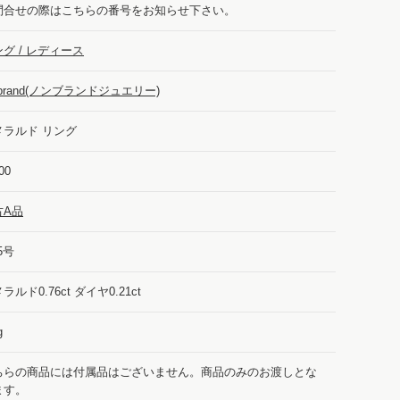
問合せの際はこちらの番号をお知らせ下さい。
グ / レディース
-brand(ノンブランドジュエリー)
メラルド リング
00
古A品
.5号
ラルド0.76ct ダイヤ0.21ct
g
ちらの商品には付属品はございません。商品のみのお渡しとな
ます。