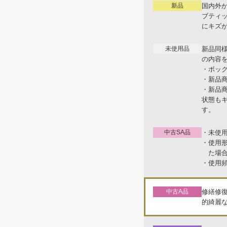
新品
国内外
ブティ
にキズ
未使用品
新品同
の内容
・ボッ
・新品
・新品
状態も
す。
中古SA品
・未使
・使用
た場
・使用
中古A品
修繕修
的綺麗