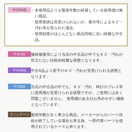
中古SA品
・未使用品よりも製造年数が経過している使用感の無
い商品。
・使用形跡は見受けられないが、展示等によるキズ・
汚れ等が見られた場合。
・使用頻度がほとんどない新品同様に近い綺麗な中古
品。
中古A品
修繕修復等により当店の中古品の中でもキズ・汚れが
目立たない比較的綺麗な状態となります。
中古AB品
中古A品より若干のキズ・汚れが見受けられる状態と
なります。
中古B品
当店の中古品の中でも、キズ・汚れ、時計のブレス等
に使用感が見受けられる状態ですが、ご使用には全く
問題ございません。 使用感のある分お求めやすい価格
となっています。
ヴィンテージ
製造年数が古く希少な商品。メーカーからのパーツ供
給が終了している場合も有る為、一部代替パーツを使
用されているケースも有ります。