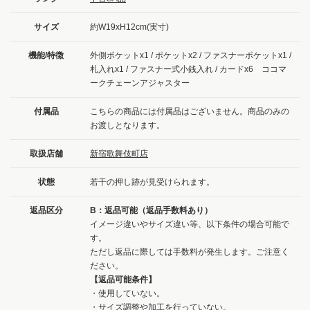
サイズ
約W19xH12cm(実寸)
機能/特徴
外側ポケットx1 / ポケットx2 / ファスナーポケットx1 /
札入れx1 / ファスナー式小銭入れ / カードx6 ココマ
ークチェーンアジャスター
付属品
こちらの商品には付属品はございません。商品のみの
お渡しとなります。
取扱店舗
新宿歌舞伎町店
状態
若干の押し跡が見受けられます。
返品区分
B：返品可能（返品手数料あり）
イメージ違いやサイズ違い等、以下条件の場合可能で
す。
ただし返品に際しては手数料が発生します。ご注意く
ださい。
【返品可能条件】
・使用していない。
・サイズ調整や加工を行っていない。