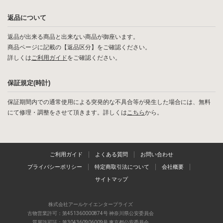
返品について
返品が出来る商品と出来ない商品が御座います。
商品ページに記載の【返品区分】をご確認ください。
詳しくは
ご利用ガイド
をご確認ください。
保証規定(時計)
保証期間内での通常使用による突発的な不具合等が発生した場合には、無料
にて修理・調整をさせて頂きます。詳しくは
こちら
から。
ご利用ガイド
よくある質問
お問い合わせ
プライバシーポリシー
特定商取引法について
会社概要
サイトマップ
株式会社アールケイエンタープライズ
古物営業許可：第451360000874号 神奈川県公安委員会
質屋許可証：第304360906009号 東京都公安委員会