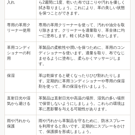
入れ
ら2週間に1度、乾いた布でほこりや汚れを優しく
拭き取りましょう。これにより、革の美しい状態
を保つことができます。
専用の革用ク
専用の革用クリーナーを使って、汚れや油分を取
リーナー使用
り除きます。クリーナーを適量取り、革全体に均
一に塗布します。軽く拭き取り、乾かします。
革用コンディ
革製品の柔軟性や潤いを保つために、革用のコン
ショナーの利
ディショナーを使います。適量を取り、布でなじ
用
ませるように塗布し、柔らかくマッサージしま
す。
保湿
革は乾燥すると硬くなったりひび割れたりしま
す。定期的に革用コンディショナーや専用の保湿
剤を使って、革の保湿を行いましょう。
直射日光や湿
革製品は直射日光や高温の場所、湿気の多い場所
気から避ける
で保管しないようにしましょう。これらの環境は
1
9
革に悪影響を与える可能性があります。
雨や汚れから
雨や汚れから革製品を守るために、防水スプレー
保護
を利用すると良いです。定期的にスプレーをかけ
て、保護膜を形成しましょう。