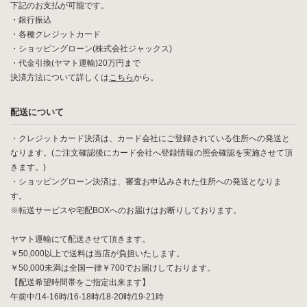
下記のお支払が可能です。
・銀行振込
・各種クレジットカード
・ショッピングローン(株式会社ジャックス)
・代金引換(ヤマト運輸)20万円まで
決済方法について詳しくは
こちら
から。
配送について
・クレジットカード決済は、カード会社にご登録されている住所への発送と
なります。(ご注文確認後にカード会社へ登録情報の照会確認を実施させて頂
きます。)
・ショッピングローン決済は、審査お申込みされた住所への発送となりま
す。
※転送サービスや宅配BOXへのお届けはお断りしております。
ヤマト運輸にて配送させて頂きます。
￥50,000以上で送料は当店が負担いたします。
￥50,000未満は全国一律￥700でお届けしております。
【配送希望時間帯をご指定出来ます】
午前中/14-16時/16-18時/18-20時/19-21時