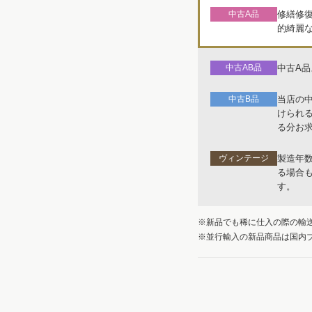
中古A品
修繕修
的綺麗
中古AB品
中古A
中古B品
当店の
けられ
る分お
ヴィンテージ
製造年
る場合
す。
※新品でも稀に仕入の際の輸
※並行輸入の新品商品は国内