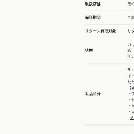
取扱店舗
元
保証期間
ご
リターン買取対象
リ
ガ
状態
め
問
B
イ
た
【
返品区分
・
・
・
・
そ