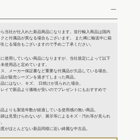
から当社が仕入れた新品商品になります。並行輸入商品は国内
ックと付属品が異なる場合もございます。 また稀に輸送中に箱
が生じる場合もございますので予めご了承ください。
様に使用していない商品になりますが、当社規定によって以下
を未使用品と定めています。
クス、メーカー保証書など重要な付属品が欠品している場合。
商品が販売シーズンを過ぎてしまった商品。
商品にはない、キズ、 日焼けが見られた場合。
キレイで新品より価格が安いのでプレゼントにもおすすめで
用品よりも製造年数が経過している使用感の無い商品。
形跡は見受けられないが、展示等によるキズ・汚れ等が見られ
合。
頻度がほとんどない新品同様に近い綺麗な中古品。