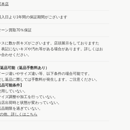
町本店
購入日より1年間の保証期間がございます
ターン買取70％保証
ラスに数か所キズがございます。店頭展示をしておりますた
、表記にないキズや汚れ等がある場合があります。詳しくはお
い合わせください。
：返品可能（返品手数料あり）
メージ違いやサイズ違い等、以下条件の場合可能です。
だし返品に際しては手数料が発生します。ご注意ください。
返品可能条件】
使用していない。
サイズ調整や加工を行っていない。
当店出荷時と状態が変わっていない。
返品期限を過ぎていない。
の他、詳しくはこちら