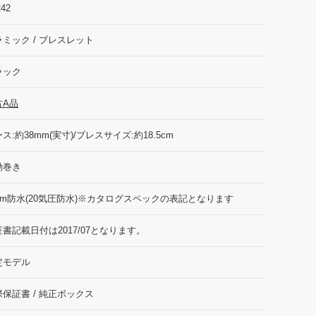
242
ラミック / ブレスレット
ラック
古A品
ス:約38mm(実寸)/ブレスサイズ:約18.5cm
動巻き
00m防水(20気圧防水)※カタログスペックの表記となります
書記載日付は2017/07となります。
定モデル
際保証書 / 純正ボックス