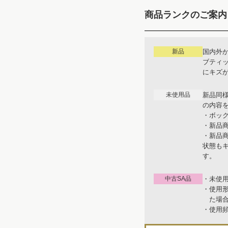
商品ランクのご案内
新品
国内外
ブティ
にキズ
未使用品
新品同
の内容
・ボッ
・新品
・新品
状態も
す。
中古SA品
・未使
・使用
た場
・使用