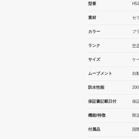
型番
H5
素材
セ
カラー
ブ
ランク
中
サイズ
ケー
ムーブメント
自
防水性能
2
保証書記載日付
保証
機能/特徴
限
付属品
国