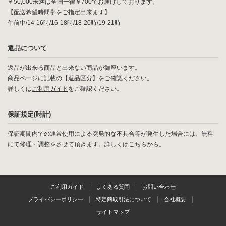
￥50,000未満は全国一律￥700でお届けしております。
【配送希望時間帯をご指定出来ます】
午前中/14-16時/16-18時/18-20時/19-21時
返品について
返品が出来る商品と出来ない商品が御座います。
商品ページに記載の【返品区分】をご確認ください。
詳しくは
ご利用ガイド
をご確認ください。
保証規定(時計)
保証期間内での通常使用による突発的な不具合等が発生した場合には、無料
にて修理・調整をさせて頂きます。詳しくは
こちら
から。
ご利用ガイド
よくある質問
お問い合わせ
プライバシーポリシー
特定商取引法について
会社概要
サイトマップ