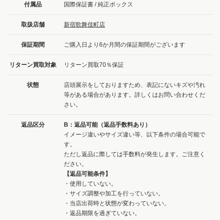
付属品
国際保証書 / 純正ボックス
取扱店舗
新宿歌舞伎町店
保証期間
ご購入日より6か月間の保証期間がございます
リターン買取対象
リターン買取70％保証
状態
店頭展示をしておりますため、表記にないキズや汚れ
等がある場合があります。詳しくはお問い合わせくだ
さい。
返品区分
B：返品可能（返品手数料あり）
イメージ違いやサイズ違い等、以下条件の場合可能で
す。
ただし返品に際しては手数料が発生します。ご注意く
ださい。
【返品可能条件】
・使用していない。
・サイズ調整や加工を行っていない。
・当店出荷時と状態が変わっていない。
・返品期限を過ぎていない。