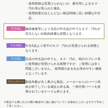
・使用形跡は見受けられないが、展示等によるキズ・
汚れ等が見られた場合。
・使用頻度がほとんどない新品同様に近い綺麗な中古
品。
中古A品
修繕修復等により当店の中古品の中でもキズ・汚れが
目立たない比較的綺麗な状態となります。
中古AB品
中古A品より若干のキズ・汚れが見受けられる状態と
なります。
中古B品
当店の中古品の中でも、キズ・汚れ、時計のブレス等
に使用感が見受けられる状態ですが、ご使用には全く
問題ございません。 使用感のある分お求めやすい価格
となっています。
ヴィンテージ
製造年数が古く希少な商品。メーカーからのパーツ供
給が終了している場合も有る為、一部代替パーツを使
用されているケースも有ります。
※新品でも稀に仕入の際の輸送中に箱に傷がついている場合がございますので予めご
了承ください。