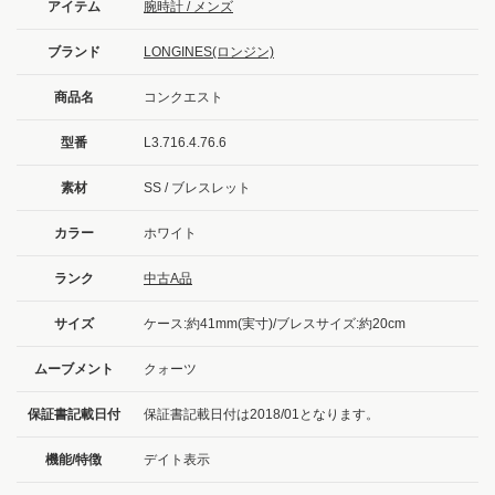
アイテム
腕時計 / メンズ
ブランド
LONGINES(ロンジン)
商品名
コンクエスト
型番
L3.716.4.76.6
素材
SS / ブレスレット
カラー
ホワイト
ランク
中古A品
サイズ
ケース:約41mm(実寸)/ブレスサイズ:約20cm
ムーブメント
クォーツ
保証書記載日付
保証書記載日付は2018/01となります。
機能/特徴
デイト表示