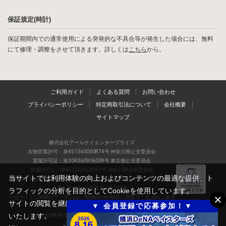
保証規定(時計)
保証期間内での通常使用による突発的な不具合等が発生した場合には、無料
にて修理・調整をさせて頂きます。詳しくは
こちら
から。
ご利用ガイド
よくある質問
お問い合わせ
プライバシーポリシー
特定商取引法について
会社概要
サイトマップ
株式会社アールケイエンタープライズ
古物営業許可：第451360000874号 神奈川県公安委員会
質屋許可証：第304360906009号 東京都公安委員会
質屋許可証：第451363600051号 神奈川県公安委員会
当サイトでは利用体験の向上およびコンテンツの最適な提供、ト
当店は、偽造品の流通防止を目指すAACD(日本流通自主管理協会)の正会
員企業です(会員番号：R-0196)
ラフィックの分析を目的としてCookieを使用しています。
※当サイトに掲載のアイテムは、RodeoDrive独自で買取り・仕入れ・販売
サイトの閲覧を継続された場合、Cookieの利用に同意したものと
▼ 会員登録で応募参加！▼
しているアイテムの一例です
いたします。
Copyright © RK ENTERPRISE co.,ltd All Rights Reserved.