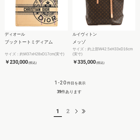
ディオール
ルイヴィトン
ブックトートミディアム
メッゾ
サイズ：約上部W42.5xH33xD16cm
サイズ：約W37xH28xD17cm(実寸)
(実寸)
￥230,000
￥335,000
(税込)
(税込)
1-20
件目を表示
39
件あります
1
2