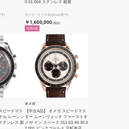
0.01.004 ステンレス 銀座
寸)
サイズ：ケース:約42mm(実寸)
￥1,600,000
(税込)
オメガ
 スピードマス
【中古A品】 オメガ スピードマス
ナル レーシン
ター ムーンウォッチ ファーストオ
0 ステンレス 新
メガ イン スペース 311.63.40.30.0
2.001 ピンクゴールド 元町本店