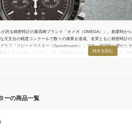
イスが誇る精密時計の最高峰ブランド「オメガ（OMEGA）」。創業時
な天文台の精度コンクールで数々の偉業を達成、名実ともに精密時計の代
グラフ「スピードマスター（Speedmaster）」です。視認性に優れ
宙環境テストを唯一クリアし、有人宇宙飛行の公式装備品として認定。1
を確立しました。現在も「プロフェッショナル」「オートマチック」「'5
デザインを守りつつ、最新の「コーアクシャル脱進機」や超耐磁性能「
超えて愛され、高い資産価値も誇るオメガのロマン溢れる輝きを、ぜひ
ターの商品一覧
件