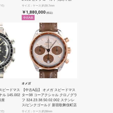
寸)
サイズ：ケース:約39.7mm
￥1,880,000
(税込)
オメガ
 スピードマス
【中古A品】 オメガ スピードマス
 145.002
ター38 コーアクシャル クロノグラ
銀座
フ 324.23.38.50.02.002 ステンレ
ス/ピンクゴールド 新宿歌舞伎町店
寸)
サイズ：ケース:約38mm