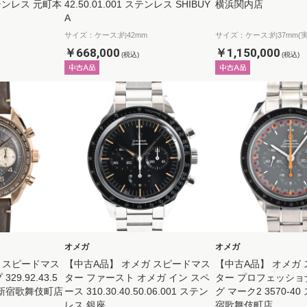
 ステンレス 元町本
42.50.01.001 ステンレス SHIBUY
横浜関内店
A
サイズ：ケース:約42mm
サイズ：ケース:約37mm(実
￥668,000
￥1,150,000
(税込)
(税込)
オメガ
オメガ
 スピードマス
【中古A品】 オメガ スピードマス
【中古A品】 オメガ
9.92.43.5
ター ファースト オメガ イン スペ
ター プロフェッショ
ズ 新宿歌舞伎町店
ース 310.30.40.50.06.001 ステン
グ マーク2 3570-4
レス 銀座
宿歌舞伎町店