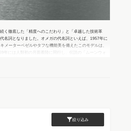
から続く徹底した「精度へのこだわり」と「卓越した技術革
名詞となりました。オメガの代名詞といえば、1957年に
たタキメーターベゼルやタフな機能美を備えたこのモデルは、
969年には人類初の月面着陸に同行し、伝説の「ムーンウォ
7」「ダークサイド オブ ザ ムーン」など多彩なコレクシ
マスター クロノメーター」を搭載し、常に進化を続けてい
お手元でご体感ください。
絞り込み