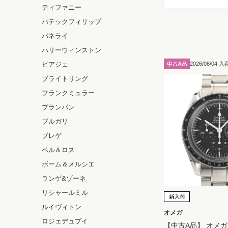
ティファニー
パテックフィリップ
パネライ
ハリーウィンストン
ピアジェ
2026/08/04 入
ブライトリング
フランクミュラー
ブランパン
ブルガリ
ブレゲ
ベル＆ロス
ボーム＆メルシエ
ランゲ&ゾーネ
リシャールミル
ルイヴィトン
オメガ
ロジェデュブイ
【中古A品】 オメガ