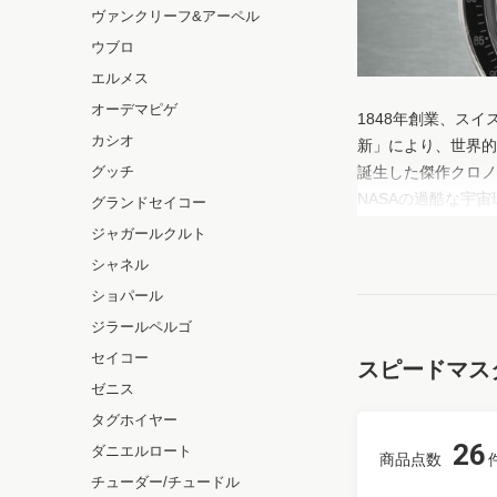
ヴァンクリーフ&アーペル
ウブロ
エルメス
オーデマピゲ
1848年創業、ス
カシオ
新」により、世界的
グッチ
誕生した傑作クロノ
NASAの過酷な宇
グランドセイコー
ッチ」としての称号
ジャガールクルト
ョンを展開。不変の
シャネル
ます。世代や時空を
ショパール
ジラールペルゴ
セイコー
スピードマス
ゼニス
タグホイヤー
26
ダニエルロート
商品点数
チューダー/チュードル