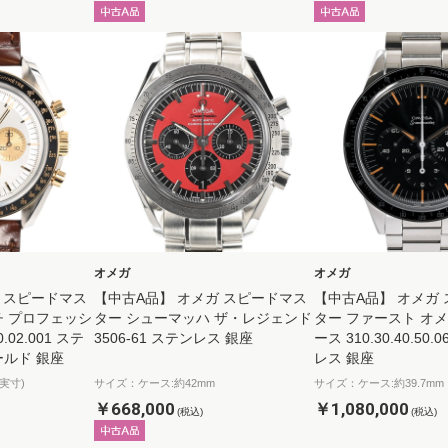
オメガ
オメガ
 スピードマス
【中古A品】 オメガ スピードマス
【中古A品】 オメガ
チ プロフェッシ
ター シューマッハ ザ・レジェンド
ター ファースト オメ
0.02.001 ステ
3506-61 ステンレス 銀座
ース 310.30.40.50.
ールド 銀座
レス 銀座
実寸)
サイズ：ケース:約42mm
サイズ：ケース:約39.7mm
￥668,000
￥1,080,000
(税込)
(税込)