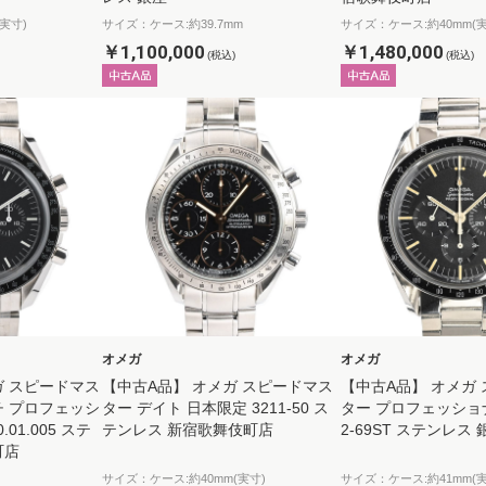
実寸)
サイズ：ケース:約39.7mm
サイズ：ケース:約40mm(実
￥1,100,000
￥1,480,000
(税込)
(税込)
オメガ
オメガ
ガ スピードマス
【中古A品】 オメガ スピードマス
【中古A品】 オメガ
チ プロフェッシ
ター デイト 日本限定 3211-50 ス
ター プロフェッショナル
0.01.005 ステ
テンレス 新宿歌舞伎町店
2-69ST ステンレス 
町店
サイズ：ケース:約40mm(実寸)
サイズ：ケース:約41mm(実