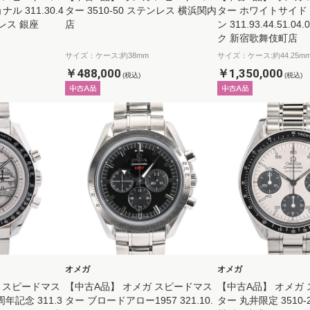
 311.30.4
ター 3510-50 ステンレス 横浜関内
ター ホワイトサイド 
テンレス 銀座
店
ン 311.93.44.51.0
ク 新宿歌舞伎町店
サイズ：ケース:約38mm
サイズ：ケース:約44.25m
￥488,000
￥1,350,000
(税込)
(税込)
オメガ
オメガ
 スピードマス
【中古A品】 オメガ スピードマス
【中古A品】 オメガ
年記念 311.3
ター ブロードアロー1957 321.10.
ター 丸井限定 3510